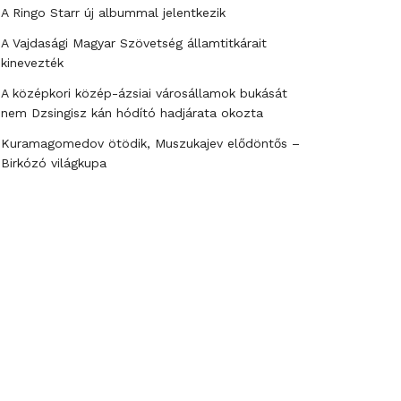
A Ringo Starr új albummal jelentkezik
A Vajdasági Magyar Szövetség államtitkárait
kinevezték
A középkori közép-ázsiai városállamok bukását
nem Dzsingisz kán hódító hadjárata okozta
Kuramagomedov ötödik, Muszukajev elődöntős –
Birkózó világkupa