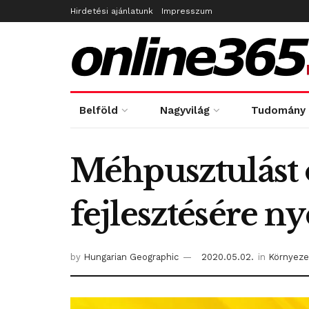
Hirdetési ajánlatunk
Impresszum
Belföld
Nagyvilág
Tudomány
Méhpusztulást 
fejlesztésére n
by
Hungarian Geographic
2020.05.02.
in
Környeze