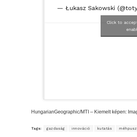
— Łukasz Sakowski (@toty
Click to accep
enabl
HungarianGeographic/MTI – Kiemelt képen: Ima
Tags:
gazdaság
innováció
kutatás
méhpusz