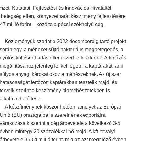
mzeti Kutatási, Fejlesztési és Innovációs Hivataltól
betegség ellen, környezetbarát készítmény fejlesztésére
47 millió forint – közölte a pécsi székhelyű cég.
Közleményük szerint a 2022 decemberéig tartó projekt
során egy, a méheket sújtó bakteriális megbetegedés, a
nyúlós költésrothadás elleni szert fejlesztenek. A fertőzés
megállításához jelenleg fel kell égetni a kaptárakat, ami
súlyos anyagi károkat okoz a méhészeknek. Az új szer
hatásosságát fertőzött kaptárakban tesztelik majd, és
terveik szerint a készítmény bioméhészetekben is
alkalmazható lesz.
A készítménynek köszönhetően, amelyet az Európai
Unió (EU) országaiba is szeretnének exportálni,
várakozásaik szerint a cég árbevétele a következő 3-5
évben mintegy 20 százalékkal nő majd. A kft. tavalyi
árbevétele 358,4 millió forint, míg az azt megelőző évben