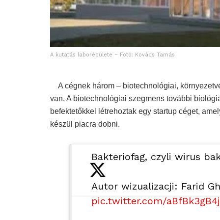
A kutatás laborépülete – Fotó: Kovács Tamás
A cégnek három – biotechnológiai, környezetvéd
van. A biotechnológiai szegmens további biológiai
befektetőkkel létrehoztak egy startup céget, ame
készül piacra dobni.
Bakteriofag, czyli wirus bak
Autor wizualizacji: Farid G
pic.twitter.com/aBfBk3gB4j