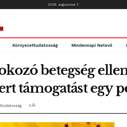
2026. augusztus 7.
Környezettudatosság
Mindennapi Netevő
okozó betegség elle
yert támogatást egy p
A
ttudatosság
A