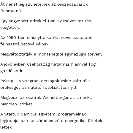
Átmenetileg szünetelnek az összecsapások
Bahmutnál
Egy vagyonért adták el Banksy művét miután
elégették.
Az 1950-ben elhunyt alkotók művei szabadon
felhasználhatóvá válnak
Megváltoztatják a montenegrói egyházügyi törvény
A jövő évben Csehország hatalmas hiánnyal fog
gazdálkodni
Peking – A visegrádi országok zsidó kulturális
örökségét bemutató fotókiállítás nyílt
Megveszi az osztrák Wienerberger az amerikai
Meridian Bricket
A Startup Campus egyetemi programjainak
legjobbjai az okosváros és zöld energetikai ötletek
lettek