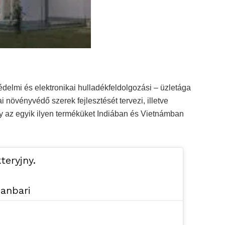
elmi és elektronikai hulladékfeldolgozási – üzletága
 növényvédő szerek fejlesztését tervezi, illetve
ly az egyik ilyen terméküket Indiában és Vietnámban
teryjny.
hanbari