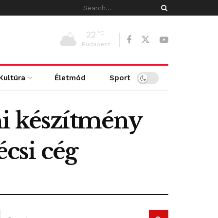
22
°C
Budapest
Kultúra
Életmód
Sport
ni készítmény
écsi cég