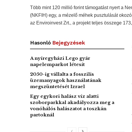
Több mint 120 millió forint támogatást nyert a Ne
(NKFIH) egy, a mézelő méhek pusztulását okozó 
az Enviroinvest Zrt., a projekt teljes összege 173,
Hasonló
Bejegyzések
A nyíregyházi Lego gyár
napelemparkot létesít
2050-ig vállalta a fosszilis
üzemanyagok használatának
megszüntetését Izrael
Egy egykori halász víz alatti
szoborparkkal akadályozza meg a
vonóhálós halászatot a toszkán
partoknál