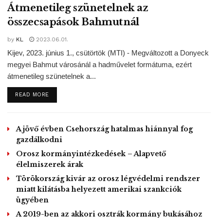
Click to accept marketing cookies and
Átmenetileg szünetelnek az
pic.twitter.com/V6u1XOn5Bg
enable this content
összecsapások Bahmutnál
— pksmtv (@pksmtv)
May 5,
by
KL
2023.06.01.
2020
Kijev, 2023. június 1., csütörtök (MTI) - Megváltozott a Donyeck
megyei Bahmut városánál a hadművelet formátuma, ezért
átmenetileg szünetelnek a...
Maduro az állami televízióban nyilatkozva felmutatta
Airan Berry és Luke Denman állítólagos útlevelét és egyéb
DETAILS
READ MORE
személyazonosító okmányát. Emellett az állítólagos
partraszállási akciót magára vállaló Jordan Goudreau
A jövő évben Csehország hatalmas hiánnyal fog
egykori amerikai zöldsapkás katona vezette floridai
gazdálkodni
székhelyű Silvercorp munkatársaiként azonosította őket.
Orosz kormányintézkedések – Alapvető
élelmiszerek árak
#Venezuela
Maduro aseguró
Törökország kivár az orosz légvédelmi rendszer
que el objetivo de la incursión
miatt kilátásba helyezett amerikai szankciók
era matarlo
ügyében
Click to accept marketing cookies and
https://t.co/U3wMJaW6iQ
enable this content
pic.twitter.com/slawYIvIhU
A 2019-ben az akkori osztrák kormány bukásához