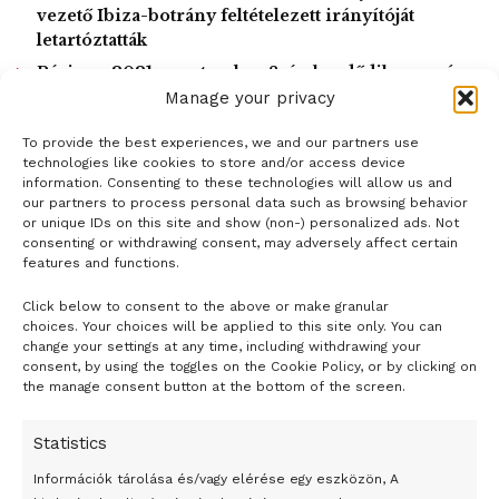
vezető Ibiza-botrány feltételezett irányítóját
— El Periodiquito
letartóztatták
(@Elperiodiquito)
May 5, 2020
Párizs – 2021. szeptember 8-án kezdődik a per és
2022 március végéig tart
Manage your privacy
To provide the best experiences, we and our partners use
Goudreau hétfőn szintén Denman és Berry néven
LOAD MORE
technologies like cookies to store and/or access device
azonosította a venezuelai hatóságok kezére került
information. Consenting to these technologies will allow us and
our partners to process personal data such as browsing behavior
amerikaiakat. Mint mondta, együtt szolgált velük Irakban és
or unique IDs on this site and show (non-) personalized ads. Not
Afganisztánban és részt vettek a venezuelai akcióban.
consenting or withdrawing consent, may adversely affect certain
Goudreau szerint a két amerikai a venezuelai biztonsági
features and functions.
erőkkel történt vasárnapi összecsapást követően Aruba
Click below to consent to the above or make granular
- H I R D E T É S -
szigetén várt egy hajóra, amely üzemanyaggal segített
choices. Your choices will be applied to this site only. You can
change your settings at any time, including withdrawing your
volna nekik, hogy elhagyhassák a térséget.
consent, by using the toggles on the Cookie Policy, or by clicking on
Az amerikai külügyminisztérium egyelőre nem reagált az
the manage consent button at the bottom of the screen.
állítólagos őrizetbe vételekre, az Egyesült Államok
vezetése pedig határozottan tagadta, hogy köze lett volna
Statistics
a történtekhez.
Információk tárolása és/vagy elérése egy eszközön, A