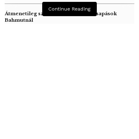
Continue Reading
Átmenetileg szünetelnek az összecsapások
Bahmutnál
A jövő évben Csehország hatalmas hiánnyal fog
gazdálkodni
Orosz kormányintézkedések – Alapvető
élelmiszerek árak
„A fegyveres erők több mint 25 ezer tagját mozgósítottuk,
hogy országunk minden egyes centiméterét megtisztítsuk a
zsoldosoktól, félkatonai szervezetektől és az egyéb
fenyegetésektől” – hangoztatta Remigio Ceballos, a
hadsereg stratégiai parancsnokságának vezetője az állami
televízióban nyilatkozva.