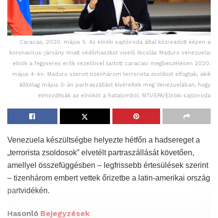
Caracas, 2020. május 5. Az elnöki sajtóiroda által közreadott képen a
koronavírus-járvány miatt védõmaszkot viselõ Nicolás Maduro venezuelai
elnök a fegyveres erõk vezetõivel tartott caracasi megbeszélésen 2020.
május 4-én. Maduro szerint tizenhárom terrorista zsoldost elfogtak, akik
állítólag május 3-án partraszállást kíséreltek meg Venezuelában, hogy
elmozdítsák az elnököt a hatalomból. MTI/EPA/Elnöki sajtóiroda
Venezuela készültségbe helyezte hétfőn a hadsereget a
„terrorista zsoldosok” elvetélt partraszállását követően,
amellyel összefüggésben – legfrissebb értesülések szerint
– tizenhárom embert vettek őrizetbe a latin-amerikai ország
partvidékén.
Hasonló
Bejegyzések