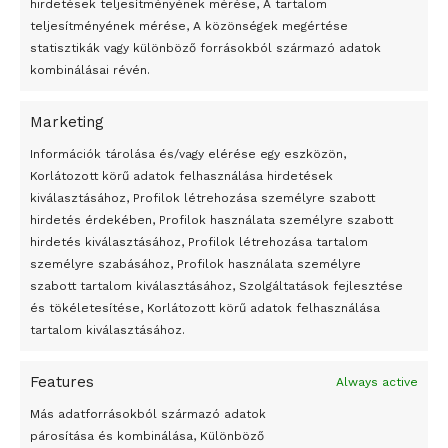
hirdetések teljesítményének mérése, A tartalom
This is happening in
#Venezuela
teljesítményének mérése, A közönségek megértése
https://t.co/7R9OuGLsXt
statisztikák vagy különböző forrásokból származó adatok
Click to accept marketing cookies and
kombinálásai révén.
enable this content
— tequierovenezuela
(@tequierovenezu3)
May 5, 2020
Marketing
24 óra
Információk tárolása és/vagy elérése egy eszközön,
Korlátozott körű adatok felhasználása hirdetések
Tarek William Saab venezuelai főügyész korábban a
Átmenetileg szünetelnek az összecsapások Bahmutnál
kiválasztásához, Profilok létrehozása személyre szabott
Twitteren arról számolt be, hogy a biztonsági erők hétfőn
hirdetés érdekében, Profilok használata személyre szabott
Egy vagyonért adták el Banksy művét miután elégették.
újabb nyolc embert fogtak el, akik szintén tengeri úton
hirdetés kiválasztásához, Profilok létrehozása tartalom
próbáltak bejutni a latin-amerikai országba. Mint írta, ez a
Az 1950-ben elhunyt alkotók művei szabadon
személyre szabásához, Profilok használata személyre
felhasználhatóvá válnak
szabott tartalom kiválasztásához, Szolgáltatások fejlesztése
csoport is zsoldosokból állt, akik kapcsolatban állhatnak a
és tökéletesítése, Korlátozott körű adatok felhasználása
vasárnapi támadókkal. Köztük volt Antonio Sequea, a
Megváltoztatják a montenegrói egyházügyi törvény
tartalom kiválasztásához.
venezuelai nemzeti gárda egyik századosa is, aki egy éve
A jövő évben Csehország hatalmas hiánnyal fog gazdálkodni
részt vett egy katonai kaszárnyában kitört lázadásban
Features
Always active
Peking – A visegrádi országok zsidó kulturális örökségét
Maduro ellen.
bemutató fotókiállítás nyílt
Más adatforrásokból származó adatok
párosítása és kombinálása, Különböző
Megveszi az osztrák Wienerberger az amerikai Meridian
Detienen a dos expolicias