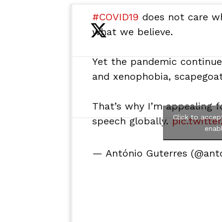
#COVID19
does not care wh
what we believe.
Yet the pandemic continue
and xenophobia, scapegoat
That’s why I’m appealing fo
Click to accep
speech globally.
pic.twitt
enabl
— António Guterres (@ant