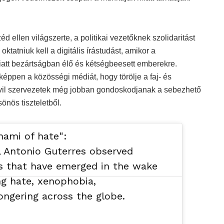
d ellen világszerte, a politikai vezetőknek szolidaritást
ktatniuk kell a digitális írástudást, amikor a
iatt bezártságban élő és kétségbeesett emberekre.
képpen a közösségi médiát, hogy törölje a faj- és
 civil szervezetek még jobban gondoskodjanak a sebezhető
önös tiszteletből.
nami of hate":
l Antonio Guterres observed
es that have emerged in the wake
ng hate, xenophobia,
ngering across the globe.