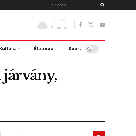
22
°C
Budapest
Kultúra
Életmód
Sport
 járvány,