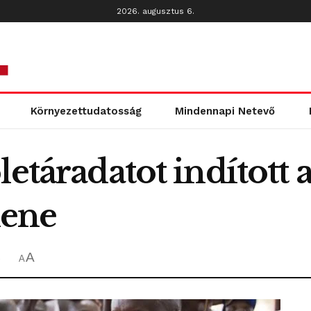
2026. augusztus 6.
Környezettudatosság
Mindennapi Netevő
etáradatot indított a
lene
A
ő
A