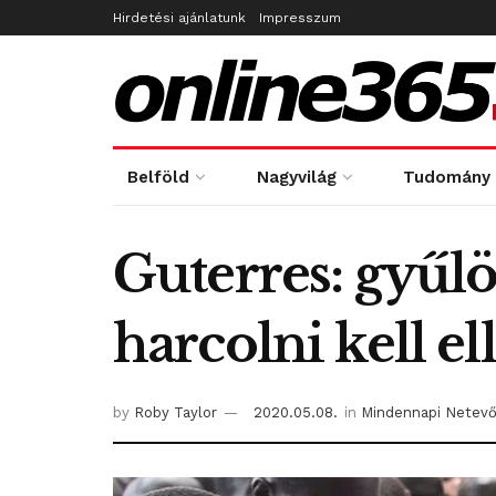
Hirdetési ajánlatunk
Impresszum
Belföld
Nagyvilág
Tudomány
Guterres: gyűlöl
harcolni kell el
by
Roby Taylor
2020.05.08.
in
Mindennapi Netev