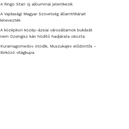
A Ringo Starr új albummal jelentkezik
A Vajdasági Magyar Szövetség államtitkárait
kinevezték
A középkori közép-ázsiai városállamok bukását
nem Dzsingisz kán hódító hadjárata okozta
Kuramagomedov ötödik, Muszukajev elődöntős –
Birkózó világkupa