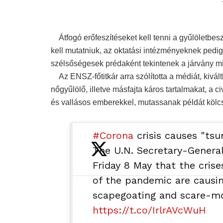
Átfogó erőfeszítéseket kell tenni a gyűlöletbeszé
kell mutatniuk, az oktatási intézményeknek pedig o
szélsőségesek prédaként tekintenek a járvány m
Az ENSZ-főtitkár arra szólította a médiát, kivált
nőgyűlölő, illetve másfajta káros tartalmakat, a
és vallásos emberekkel, mutassanak példát kölcs
#Corona
crisis causes "tsu
The U.N. Secretary-Genera
Friday 8 May that the cris
of the pandemic are causi
scapegoating and scare-mo
https://t.co/IrlrAVcWuH