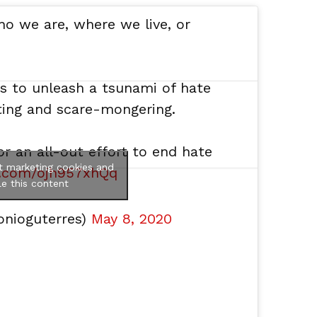
o we are, where we live, or
s to unleash a tsunami of hate
ing and scare-mongering.
r an all-out effort to end hate
t marketing cookies and
er.com/ojh957xhQq
e this content
onioguterres)
May 8, 2020