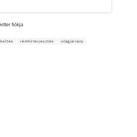
tter fiókja
tkeltés
rémhírterjesztés
világjárvány