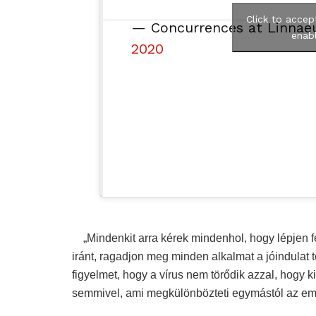
Click to accep
— Concurrences at Linnaeu
enabl
2020
„Mindenkit arra kérek mindenhol, hogy lépjen fe
iránt, ragadjon meg minden alkalmat a jóindulat t
figyelmet, hogy a vírus nem törődik azzal, hogy 
semmivel, ami megkülönbözteti egymástól az em