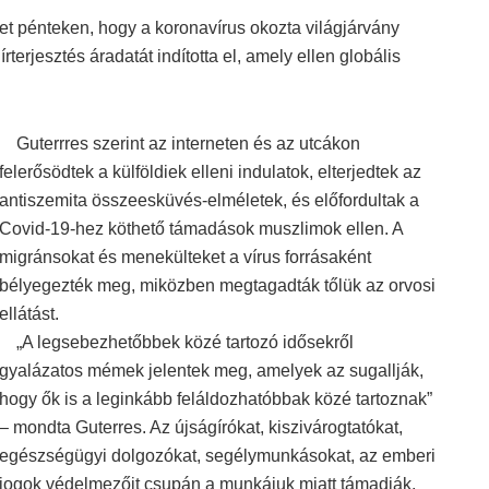
tet pénteken, hogy a koronavírus okozta világjárvány
terjesztés áradatát indította el, amely ellen globális
Guterrres szerint az interneten és az utcákon
felerősödtek a külföldiek elleni indulatok, elterjedtek az
antiszemita összeesküvés-elméletek, és előfordultak a
Covid-19-hez köthető támadások muszlimok ellen. A
migránsokat és menekülteket a vírus forrásaként
bélyegezték meg, miközben megtagadták tőlük az orvosi
ellátást.
„A legsebezhetőbbek közé tartozó idősekről
gyalázatos mémek jelentek meg, amelyek az sugallják,
hogy ők is a leginkább feláldozhatóbbak közé tartoznak”
– mondta Guterres. Az újságírókat, kiszivárogtatókat,
egészségügyi dolgozókat, segélymunkásokat, az emberi
jogok védelmezőit csupán a munkájuk miatt támadják.