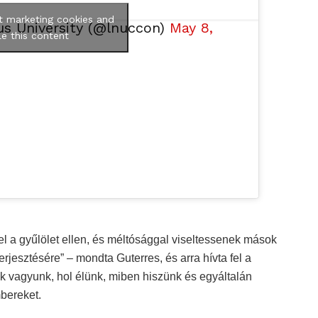
t marketing cookies and
s University (@lnuccon)
May 8,
e this content
l a gyűlölet ellen, és méltósággal viseltessenek mások
erjesztésére” – mondta Guterres, és arra hívta fel a
kik vagyunk, hol élünk, miben hiszünk és egyáltalán
bereket.