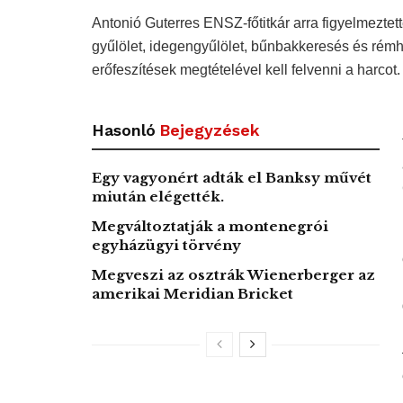
Antonió Guterres ENSZ-főtitkár arra figyelmeztet
gyűlölet, idegengyűlölet, bűnbakkeresés és rémhír
erőfeszítések megtételével kell felvenni a harcot.
Hasonló
Bejegyzések
Egy vagyonért adták el Banksy művét
miután elégették.
Megváltoztatják a montenegrói
egyházügyi törvény
Megveszi az osztrák Wienerberger az
amerikai Meridian Bricket