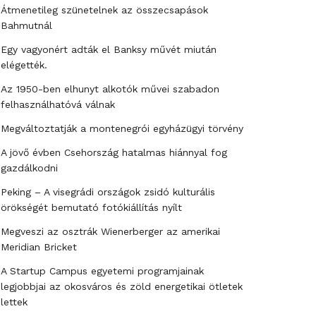
Átmenetileg szünetelnek az összecsapások
Bahmutnál
Egy vagyonért adták el Banksy művét miután
elégették.
Az 1950-ben elhunyt alkotók művei szabadon
felhasználhatóvá válnak
Megváltoztatják a montenegrói egyházügyi törvény
A jövő évben Csehország hatalmas hiánnyal fog
gazdálkodni
Peking – A visegrádi országok zsidó kulturális
örökségét bemutató fotókiállítás nyílt
Megveszi az osztrák Wienerberger az amerikai
Meridian Bricket
A Startup Campus egyetemi programjainak
legjobbjai az okosváros és zöld energetikai ötletek
lettek