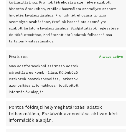
Átmenetileg szünetelnek az összecsapások Bahmutnál
kiválasztásához, Profilok létrehozása személyre szabott
hirdetés érdekében, Profilok használata személyre szabott
Egy vagyonért adták el Banksy művét miután elégették.
hirdetés kiválasztásához, Profilok létrehozása tartalom
Az 1950-ben elhunyt alkotók művei szabadon
személyre szabásához, Profilok használata személyre
felhasználhatóvá válnak
szabott tartalom kiválasztásához, Szolgáltatások fejlesztése
és tökéletesítése, Korlátozott körű adatok felhasználása
Megváltoztatják a montenegrói egyházügyi törvény
tartalom kiválasztásához.
A jövő évben Csehország hatalmas hiánnyal fog gazdálkodni
Features
Always active
Peking – A visegrádi országok zsidó kulturális örökségét
bemutató fotókiállítás nyílt
Más adatforrásokból származó adatok
párosítása és kombinálása, Különböző
Megveszi az osztrák Wienerberger az amerikai Meridian
eszközök összekapcsolása, Eszközök
Bricket
azonosítása automatikusan továbbított
A Startup Campus egyetemi programjainak legjobbjai az
információk alapján.
okosváros és zöld energetikai ötletek lettek
Pontos földrajzi helymeghatározási adatok
A Ringo Starr új albummal jelentkezik
felhasználása, Eszközök azonosítása aktívan kért
A Vajdasági Magyar Szövetség államtitkárait kinevezték
információk alapján.
A középkori közép-ázsiai városállamok bukását nem