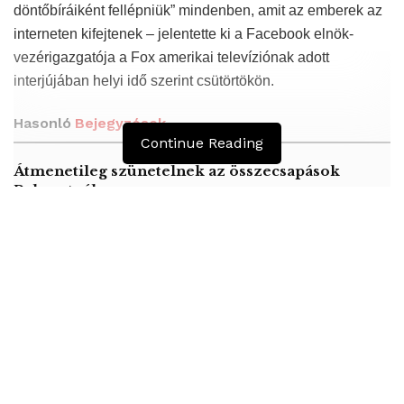
döntőbíráiként fellépniük” mindenben, amit az emberek az
interneten kifejtenek – jelentette ki a Facebook elnök-
vezérigazgatója a Fox amerikai televíziónak adott
interjújában helyi idő szerint csütörtökön.
Hasonló
Bejegyzések
Continue Reading
Átmenetileg szünetelnek az összecsapások
Bahmutnál
A jövő évben Csehország hatalmas hiánnyal fog
gazdálkodni
Orosz kormányintézkedések – Alapvető
élelmiszerek árak