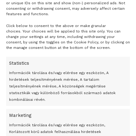
or unique IDs on this site and show (non-) personalized ads. Not
consenting or withdrawing consent, may adversely affect certain
features and functions.
Click below to consent to the above or make granular
- H I R D E T É S -
choices. Your choices will be applied to this site only. You can
change your settings at any time, including withdrawing your
consent, by using the toggles on the Cookie Policy, or by clicking on
the manage consent button at the bottom of the screen.
Statistics
Információk tárolása és/vagy elérése egy eszközön, A
hirdetések teljesítményének mérése, A tartalom
teljesítményének mérése, A közönségek megértése
statisztikák vagy különböző forrásokból származó adatok
kombinálásai révén.
Marketing
24 óra
Információk tárolása és/vagy elérése egy eszközön,
Korlátozott körű adatok felhasználása hirdetések