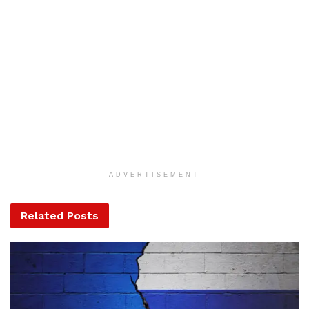
Mark Zuckerberg szerint sem a Facebooknak, sem a
Twitternek nem dolga, hogy ellenőrizze a megjelenített
tartalmakat, rövid bejegyzéseket.
„Nagyon erősen hiszek abban, hogy a Facebooknak
nem szabad mindenben igazságot tennie, mint ahogyan
valószínűleg általában a magánvállalatoknak sem dolguk
ez, főként a médiacégeknek nem szabad ilyen helyzetbe
kerülniük” – fogalmazott.
Hangsúlyozta, hogy a Facebook politikája különbözik a
Twitterétől. Ezzel azt sugallta, hogy az általa alapított oldal
ADVERTISEMENT
nem avatkozik be, nem moderálja a tartalmakat.
Related
Posts
Zuckerberg interjúja nyilvános konfrontációhoz vezetett
Jack Dorsey-val, a Twitter társalapítójával és igazgatójával,
aki azonnal védelmébe vette az úgynevezett
„tényellenőrzést”, vagyis a megjelenő bejegyzésekben
szereplő közlések esetleges kiigazítását.