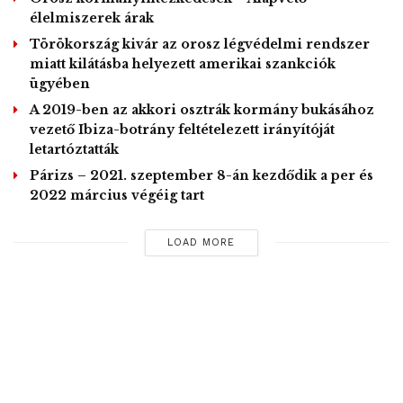
élelmiszerek árak
Tags:
igazság
közösségi platform
Mark Zuckerberg
Törökország kivár az orosz légvédelmi rendszer
rendelet
USA
miatt kilátásba helyezett amerikai szankciók
ügyében
A 2019-ben az akkori osztrák kormány bukásához
vezető Ibiza-botrány feltételezett irányítóját
letartóztatták
Párizs – 2021. szeptember 8-án kezdődik a per és
2022 március végéig tart
LOAD MORE