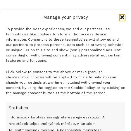
Manage your privacy
To provide the best experiences, we and our partners use
technologies like cookies to store and/or access device
information. Consenting to these technologies will allow us and
our partners to process personal data such as browsing behavior
or unique IDs on this site and show (non-) personalized ads. Not
consenting or withdrawing consent, may adversely affect certain
features and functions.
Click below to consent to the above or make granular
- H I R D E T É S -
choices. Your choices will be applied to this site only. You can
change your settings at any time, including withdrawing your
consent, by using the toggles on the Cookie Policy, or by clicking on
the manage consent button at the bottom of the screen.
Statistics
Információk tárolása és/vagy elérése egy eszközön, A
hirdetések teljesítményének mérése, A tartalom
teljesítményének mérése, A közönségek megértése