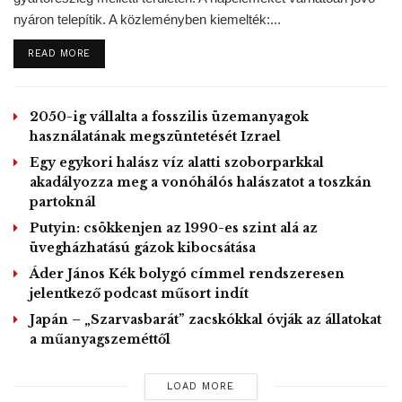
látogatható, a büfé és az ajándékbolt is csak akkor tart
nyáron telepítik. A közleményben kiemelték:...
nyitva.
DETAILS
READ MORE
A betartandó járványügyi szabályokról, az átmeneti
nyitvatartási rendről és a Gemenci Állami Erdei Vasút
2050-ig vállalta a fosszilis üzemanyagok
ideiglenes menetrendjéről a Gemenc Zrt. hivatalos
használatának megszüntetését Izrael
weboldalán (
www.gemenczrt.hu
) és az Ökoturisztikai
Egy egykori halász víz alatti szoborparkkal
Központ Facebook-oldalán
akadályozza meg a vonóhálós halászatot a toszkán
(
https://www.facebook.com/OkoturisztikaiKozpontGemenc/
)
partoknál
lehet részletesen tájékozódni.
Putyin: csökkenjen az 1990-es szint alá az
üvegházhatású gázok kibocsátása
RÉSZLETES MENETREND ITT:
Áder János Kék bolygó címmel rendszeresen
jelentkező podcast műsort indít
http://turizmus.gemenczrt.hu/wp-
content/uploads/sites/2/2020/05/Menetrend_2020_ideiglen
Japán – „Szarvasbarát” zacskókkal óvják az állatokat
a műanyagszeméttől
es.pdf
Fotó és tartalom: Baricz Árpád, Gemenc Zrt.
LOAD MORE