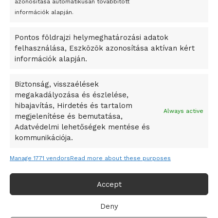
azonosítása automatikusan továbbított
A Startup Campus egyetemi programjainak legjobbjai az
információk alapján.
okosváros és zöld energetikai ötletek lettek
Pontos földrajzi helymeghatározási adatok
A Ringo Starr új albummal jelentkezik
felhasználása, Eszközök azonosítása aktívan kért
A Vajdasági Magyar Szövetség államtitkárait kinevezték
információk alapján.
A középkori közép-ázsiai városállamok bukását nem
Dzsingisz kán hódító hadjárata okozta
Biztonság, visszaélések
megakadályozása és észlelése,
Kuramagomedov ötödik, Muszukajev elődöntős – Birkózó
hibajavítás, Hirdetés és tartalom
világkupa
Always active
megjelenítése és bemutatása,
Adatvédelmi lehetőségek mentése és
kommunikációja.
Manage 1771 vendors
Read more about these purposes
Accept
Deny