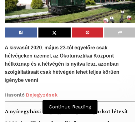
A kisvasút 2020. május 23-tól egyelőre csak
hétvégeken üzemel, az Ökoturisztikai Központ
hétköznap és a hétvégén is nyitva lesz, azonban
szolgáltatásait csak hétvégén lehet teljes körűen
igénybe venni
Hasonló
Bejegyzések
Continue Reading
A nyíregyházi Lego gyár napelemparkot létesít
2050-ig vállalta a fosszilis üzemanyagok
használatának megszüntetését Izrael