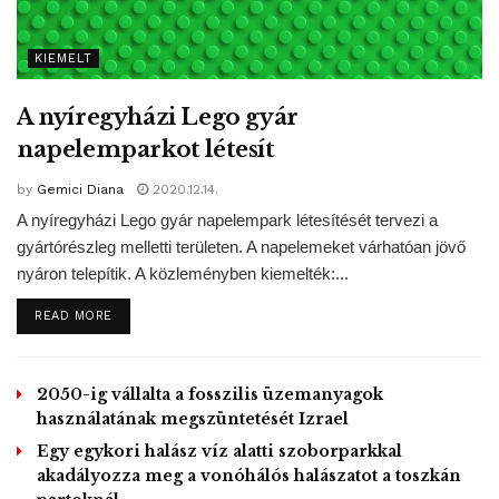
lehet a leginkább hozzájárulni a klímaváltozás elleni
harchoz – fejtette ki az ITM államtitkára.
KIEMELT
A nyíregyházi Lego gyár
A pályázatok benyújtása június 15-én indul, jelentkezni a
napelemparkot létesít
keretösszeg kimerüléséig, de legkésőbb 2022. június 1-
jéig lehet a
https://elektromobilitas.ifka.hu
pályázati
by
Gemici Diana
2020.12.14.
portálon keresztül.
A nyíregyházi Lego gyár napelempark létesítését tervezi a
A beadás egyszerűbb és gyorsabb a korábbinál, a
gyártórészleg melletti területen. A napelemeket várhatóan jövő
dokumentumokat kizárólag elektronikus úton kell
nyáron telepítik. A közleményben kiemelték:...
benyújtani. Az elektronikus ügyintézéssel a pályázatok
DETAILS
READ MORE
feldolgozási időszaka csökken, gyorsabb elbírálás és
kifizetés várható – mondta Kaderják Péter. Kiemelte, hogy
a pályázat benyújtása után saját felelősségre
2050-ig vállalta a fosszilis üzemanyagok
megrendelhető az elektromos autó vagy robogó, de a
használatának megszüntetését Izrael
jármű továbbra sem vehető át a támogatói okirat nélkül.
Egy egykori halász víz alatti szoborparkkal
Az államtitkár felidézte, hogy az ITM által 2018
akadályozza meg a vonóhálós halászatot a toszkán
októberében meghirdetett, elektromos gépjárművek