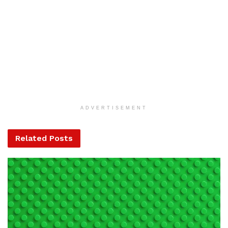
forintos beszerzési ár alatt a 2,5 millió forintot is elérheti
gépjárművenként, a 11-15 millió forint közötti autóknál a
támogatás maximum 500 ezer forint. A taxis szolgáltatók
esetében a támogatás a beszerzési ár 55 százaléka is
lehet.
A Klíma- és természetvédelmi akcióterv értelmében az
eddiginél szélesebb vásárlói kör számára szeretnék
elérhetővé tenni az elektromos meghajtású gépjárművek
ADVERTISEMENT
megvásárlását, ezért a támogatási rendszert a kedvezőbb
árazású autók felé mozdították el – hangsúlyozta Kaderják
Related
Posts
Péter.
Elektromos segédmotoros kerékpárt cégek és egyéni
vállalkozók, főként futárok vehetnek a pályázat keretében,
a 100 ezer és 1 millió forint közötti robogók esetében a
támogatás elérheti a beszerzési ár 55 százalékát. Olyan
tevékenységeket szeretnének támogatni, amelyek az
átlagosnál nagyobb futásteljesítménnyel járnak, mert ezzel