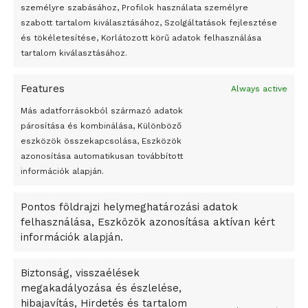
Az 1950-ben elhunyt alkotók művei szabadon
személyre szabásához, Profilok használata személyre
felhasználhatóvá válnak
szabott tartalom kiválasztásához, Szolgáltatások fejlesztése
és tökéletesítése, Korlátozott körű adatok felhasználása
Megváltoztatják a montenegrói egyházügyi törvény
tartalom kiválasztásához.
A jövő évben Csehország hatalmas hiánnyal fog gazdálkodni
Features
Always active
Peking – A visegrádi országok zsidó kulturális örökségét
bemutató fotókiállítás nyílt
Más adatforrásokból származó adatok
párosítása és kombinálása, Különböző
Megveszi az osztrák Wienerberger az amerikai Meridian
eszközök összekapcsolása, Eszközök
Bricket
azonosítása automatikusan továbbított
A Startup Campus egyetemi programjainak legjobbjai az
információk alapján.
okosváros és zöld energetikai ötletek lettek
Pontos földrajzi helymeghatározási adatok
A Ringo Starr új albummal jelentkezik
felhasználása, Eszközök azonosítása aktívan kért
A Vajdasági Magyar Szövetség államtitkárait kinevezték
információk alapján.
A középkori közép-ázsiai városállamok bukását nem
Dzsingisz kán hódító hadjárata okozta
Biztonság, visszaélések
megakadályozása és észlelése,
Kuramagomedov ötödik, Muszukajev elődöntős – Birkózó
hibajavítás, Hirdetés és tartalom