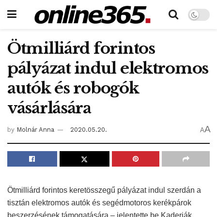
Ötmilliárd forintos
pályázat indul elektromos
autók és robogók
vásárlására
A
by
Molnár Anna
2020.05.20.
A
Ötmilliárd forintos keretösszegű pályázat indul szerdán a
tisztán elektromos autók és segédmotoros kerékpárok
beszerzésének támogatására – jelentette be Kaderják