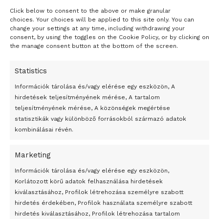
Click below to consent to the above or make granular
- H I R D E T É S -
choices. Your choices will be applied to this site only. You can
change your settings at any time, including withdrawing your
consent, by using the toggles on the Cookie Policy, or by clicking on
the manage consent button at the bottom of the screen.
Statistics
Információk tárolása és/vagy elérése egy eszközön, A
hirdetések teljesítményének mérése, A tartalom
teljesítményének mérése, A közönségek megértése
statisztikák vagy különböző forrásokból származó adatok
kombinálásai révén.
Marketing
24 óra
Információk tárolása és/vagy elérése egy eszközön,
Korlátozott körű adatok felhasználása hirdetések
Átmenetileg szünetelnek az összecsapások Bahmutnál
kiválasztásához, Profilok létrehozása személyre szabott
hirdetés érdekében, Profilok használata személyre szabott
Egy vagyonért adták el Banksy művét miután elégették.
hirdetés kiválasztásához, Profilok létrehozása tartalom