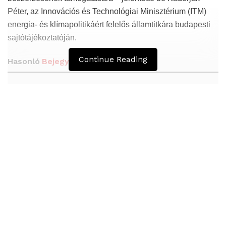
Péter, az Innovációs és Technológiai Minisztérium (ITM)
energia- és klímapolitikáért felelős államtitkára budapesti
sajtótájékoztatóján.
Continue Reading
Hasonló
Bejegyzések
A nyíregyházi Lego gyár napelemparkot létesít
2050-ig vállalta a fosszilis üzemanyagok
használatának megszüntetését Izrael
Egy egykori halász víz alatti szoborparkkal
akadályozza meg a vonóhálós halászatot a
toszkán partoknál
A vissza nem térítendő támogatás összege 11 millió