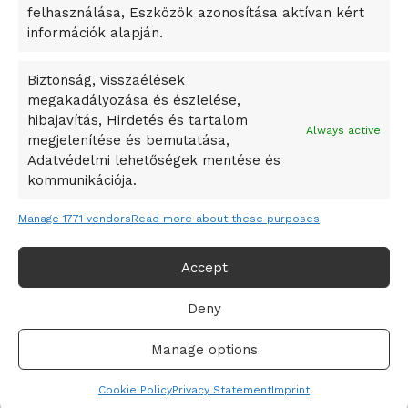
felhasználása, Eszközök azonosítása aktívan kért
A Vajdasági Magyar Szövetség államtitkárait kinevezték
információk alapján.
A középkori közép-ázsiai városállamok bukását nem
Dzsingisz kán hódító hadjárata okozta
Biztonság, visszaélések
megakadályozása és észlelése,
Kuramagomedov ötödik, Muszukajev elődöntős – Birkózó
hibajavítás, Hirdetés és tartalom
világkupa
Always active
megjelenítése és bemutatása,
Adatvédelmi lehetőségek mentése és
kommunikációja.
Manage 1771 vendors
Read more about these purposes
Accept
Deny
Adatvédelmi irányelvek
Felhasználási feltételek
Manage options
© 2019-2021 online365.hu - Minden jog fenntartva!
Cookie Policy
Privacy Statement
Imprint