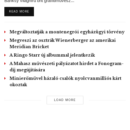
Banksy világhírű brit graffitiművész...
egymás közötti, vagy a szélesebb közvélemény
DETAILS
READ MORE
kommunikációjának bárminemű virtuális
megváltoztatásához”.
Megváltoztatják a montenegrói egyházügyi törvény
Az elnöki rendelet utasítja a kereskedelmi
Megveszi az osztrák Wienerberger az amerikai
minisztériumot is, hogy kérje fel a
Meridian Bricket
médiumok jogi felügyeletét ellátó
A Ringo Starr új albummal jelentkezik
Szövetségi Kommunikációs Bizottságot
A Mahasz művészeti pályázatot hirdet a Fonogram-
(FCC) az érintett fejezet megvilágítására.
díj megújítására
Minierőművel házaló csalók nyolcvanmilliós kárt
Trump bejelentette: a kormányzat a kongresszus elé
okoztak
terjeszt egy olyan törvénytervezetet, amely az 1996-os
törvény bizonyos mértékű módosítását javasolja majd.
LOAD MORE
Erre azt követően került sor, hogy még kedden a Twitter
hamisként jelölte meg Trump két bejegyzését is. Mindkettő
arról szólt, hogy a levélben történő szavazás a választások
„elcsalásához” vezethet, sőt az egyik bejegyzésben az