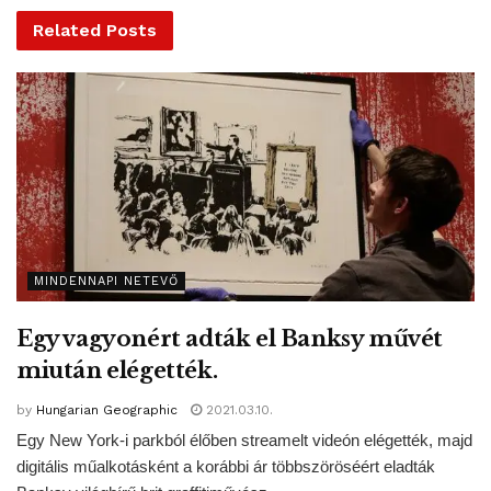
biztosítja, hogy ne juthassanak kormányzati támogatások
Related
Posts
olyan közösségi médiumokhoz, amelyeknek tulajdonosai
elfojtják a szólásszabadságot.
„Rengeteg adófizetői
pénzzel támogatjuk ezeket az óriáscégeket, ez így nem
mehet tovább”
– fogalmazott.
„azért vagyunk ma itt, hogy megvédjük a
szólásszabadságot azoktól a legnagyobb
veszélyektől, amelyek az amerikai
történelemben valaha is fenyegették”…
MINDENNAPI NETEVŐ
„őszintén szólva, itt mindenki tudja, hogy
miről van szó”
Egy vagyonért adták el Banksy művét
hangsúlyozta az elnök
miután elégették.
Kifejtette: az internetes közösségi platformokat működtető
by
Hungarian Geographic
2021.03.10.
vállalatoknak
„ellenőrizetlen hatalmuk van a cenzúrához, a
Egy New York-i parkból élőben streamelt videón elégették, majd
tartalmak szűkítéséhez, szerkesztéséhez,
digitális műalkotásként a korábbi ár többszöröséért eladták
megváltoztatásához, elrejtéséhez, és az állampolgárok