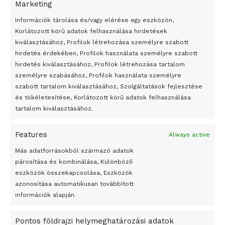
Marketing
24 óra
Információk tárolása és/vagy elérése egy eszközön,
Korlátozott körű adatok felhasználása hirdetések
Átmenetileg szünetelnek az összecsapások Bahmutnál
kiválasztásához, Profilok létrehozása személyre szabott
hirdetés érdekében, Profilok használata személyre szabott
Egy vagyonért adták el Banksy művét miután elégették.
hirdetés kiválasztásához, Profilok létrehozása tartalom
Az 1950-ben elhunyt alkotók művei szabadon
személyre szabásához, Profilok használata személyre
felhasználhatóvá válnak
szabott tartalom kiválasztásához, Szolgáltatások fejlesztése
és tökéletesítése, Korlátozott körű adatok felhasználása
Megváltoztatják a montenegrói egyházügyi törvény
tartalom kiválasztásához.
A jövő évben Csehország hatalmas hiánnyal fog gazdálkodni
Features
Always active
Peking – A visegrádi országok zsidó kulturális örökségét
bemutató fotókiállítás nyílt
Más adatforrásokból származó adatok
párosítása és kombinálása, Különböző
Megveszi az osztrák Wienerberger az amerikai Meridian
eszközök összekapcsolása, Eszközök
Bricket
azonosítása automatikusan továbbított
A Startup Campus egyetemi programjainak legjobbjai az
információk alapján.
okosváros és zöld energetikai ötletek lettek
Pontos földrajzi helymeghatározási adatok
A Ringo Starr új albummal jelentkezik