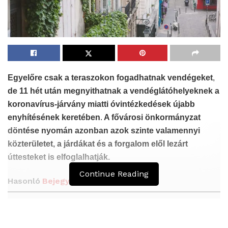
Egyelőre csak a teraszokon fogadhatnak vendégeket
,
de 11 hét után megnyithatnak a vendéglátóhelyeknek
a
koronavírus-járvány miatti óvintézkedések újabb
enyhítésének keretében
.
A fővárosi önkormányzat
döntése nyomán azonban azok szinte valamennyi
közterületet, a járdákat és a forgalom elől lezárt
úttesteket is elfoglalhatják.
Continue Reading
Hasonló
Bejegyzések
Átmenetileg szünetelnek az összecsapások
Bahmutnál