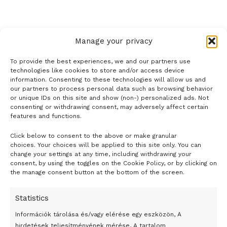
Tags:
enyhítés
korlátozások
Párizs
újranyitás
vendéglátás
Manage your privacy
To provide the best experiences, we and our partners use
technologies like cookies to store and/or access device
information. Consenting to these technologies will allow us and
our partners to process personal data such as browsing behavior
or unique IDs on this site and show (non-) personalized ads. Not
consenting or withdrawing consent, may adversely affect certain
features and functions.
Click below to consent to the above or make granular
- H I R D E T É S -
choices. Your choices will be applied to this site only. You can
change your settings at any time, including withdrawing your
consent, by using the toggles on the Cookie Policy, or by clicking on
the manage consent button at the bottom of the screen.
Statistics
Információk tárolása és/vagy elérése egy eszközön, A
hirdetések teljesítményének mérése, A tartalom