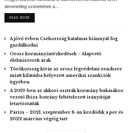
átmenetileg szünetelnek a...
Az éttermekben, kávéházakban és a
DETAILS
READ MORE
bárokban az ott dolgozóknak kötelező lesz
a maszkviselés, a vendégeknek pedig el kell
takarniuk az arcukat érkezésekor és
A jövő évben Csehország hatalmas hiánnyal fog
gazdálkodni
távozáskor, valamint ha felállnak az
Orosz kormányintézkedések – Alapvető
asztaltól.
élelmiszerek árak
Egy asztalnál legfeljebb tíz ember foglalhat helyet,
Törökország kivár az orosz légvédelmi rendszer
legalább egy méteres távolságot kell tartani az asztalok
miatt kilátásba helyezett amerikai szankciók
között. A bárokban tilos lesz állva fogyasztani. A
ügyében
vendéglátóipart sújtották valószínűleg a leginkább a
A 2019-ben az akkori osztrák kormány bukásához
koronavírus-járvány miatti korlátozások – ismerte el Bruno
vezető Ibiza-botrány feltételezett irányítóját
letartóztatták
Le Maire gazdasági miniszter, és
„jó hírnek”
nevezte a
keddi nyitást.
„Hatalmas a várakozás, mindannyian
Párizs – 2021. szeptember 8-án kezdődik a per és
2022 március végéig tart
szeretnénk újra lélegezni és élni”
– fogalmazott a
tárcavezető.