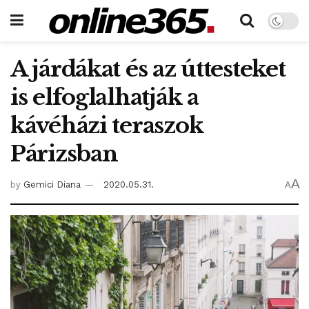
A járdákat és az úttesteket
is elfoglalhatják a
kávéházi teraszok
Párizsban
A
by
Gemici Diana
2020.05.31.
A