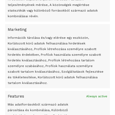
teljesítményének mérése, A közönségek megértése
statisztikák vagy különböző forrásokból származó adatok
kombinálásai révén.
Marketing
24 óra
Információk tárolása és/vagy elérése egy eszközön,
Korlátozott körű adatok felhasználása hirdetések
Átmenetileg szünetelnek az összecsapások Bahmutnál
kiválasztásához, Profilok létrehozása személyre szabott
hirdetés érdekében, Profilok használata személyre szabott
Egy vagyonért adták el Banksy művét miután elégették.
hirdetés kiválasztásához, Profilok létrehozása tartalom
Az 1950-ben elhunyt alkotók művei szabadon
személyre szabásához, Profilok használata személyre
felhasználhatóvá válnak
szabott tartalom kiválasztásához, Szolgáltatások fejlesztése
és tökéletesítése, Korlátozott körű adatok felhasználása
Megváltoztatják a montenegrói egyházügyi törvény
tartalom kiválasztásához.
A jövő évben Csehország hatalmas hiánnyal fog gazdálkodni
Features
Always active
Peking – A visegrádi országok zsidó kulturális örökségét
bemutató fotókiállítás nyílt
Más adatforrásokból származó adatok
párosítása és kombinálása, Különböző
Megveszi az osztrák Wienerberger az amerikai Meridian