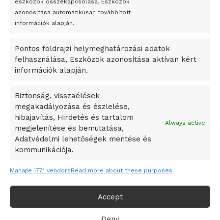
eszközök összekapcsolása, Eszközök
Bricket
azonosítása automatikusan továbbított
A Startup Campus egyetemi programjainak legjobbjai az
információk alapján.
okosváros és zöld energetikai ötletek lettek
Pontos földrajzi helymeghatározási adatok
A Ringo Starr új albummal jelentkezik
felhasználása, Eszközök azonosítása aktívan kért
A Vajdasági Magyar Szövetség államtitkárait kinevezték
információk alapján.
A középkori közép-ázsiai városállamok bukását nem
Dzsingisz kán hódító hadjárata okozta
Biztonság, visszaélések
megakadályozása és észlelése,
Kuramagomedov ötödik, Muszukajev elődöntős – Birkózó
hibajavítás, Hirdetés és tartalom
világkupa
Always active
megjelenítése és bemutatása,
Adatvédelmi lehetőségek mentése és
kommunikációja.
Manage 1771 vendors
Read more about these purposes
Accept
Deny