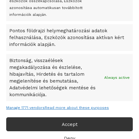
eszközök összekapcsolása, Eszközök
Bricket
azonosítása automatikusan továbbított
A Startup Campus egyetemi programjainak legjobbjai az
információk alapján.
okosváros és zöld energetikai ötletek lettek
Pontos földrajzi helymeghatározási adatok
A Ringo Starr új albummal jelentkezik
felhasználása, Eszközök azonosítása aktívan kért
A Vajdasági Magyar Szövetség államtitkárait kinevezték
információk alapján.
A középkori közép-ázsiai városállamok bukását nem
Dzsingisz kán hódító hadjárata okozta
Biztonság, visszaélések
megakadályozása és észlelése,
Kuramagomedov ötödik, Muszukajev elődöntős – Birkózó
hibajavítás, Hirdetés és tartalom
világkupa
Always active
megjelenítése és bemutatása,
Adatvédelmi lehetőségek mentése és
kommunikációja.
Manage 1771 vendors
Read more about these purposes
Accept
Deny