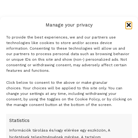
Manage your privacy
To provide the best experiences, we and our partners use
technologies like cookies to store and/or access device
information. Consenting to these technologies will allow us and
our partners to process personal data such as browsing behavior
or unique IDs on this site and show (non-) personalized ads. Not
consenting or withdrawing consent, may adversely affect certain
features and functions.
Click below to consent to the above or make granular
- H I R D E T É S -
choices. Your choices will be applied to this site only. You can
change your settings at any time, including withdrawing your
consent, by using the toggles on the Cookie Policy, or by clicking on
the manage consent button at the bottom of the screen.
Statistics
Információk tárolása és/vagy elérése egy eszközön, A
hirdetések teljesítményének mérése, A tartalom