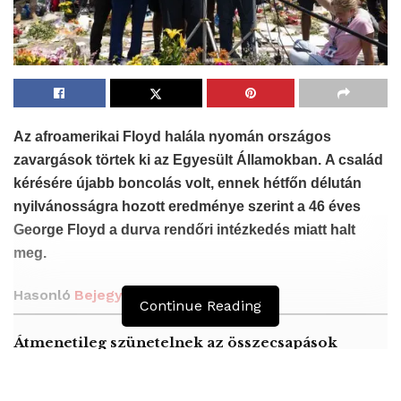
Az afroamerikai Floyd halála nyomán országos
zavargások törtek ki az Egyesült Államokban.
A család
kérésére újabb boncolás volt, ennek hétfőn délután
nyilvánosságra hozott eredménye szerint a 46 éves
George Floyd a durva rendőri intézkedés miatt halt
meg.
Hasonló
Bejegyzések
Continue Reading
Átmenetileg szünetelnek az összecsapások
Bahmutnál
A jövő évben Csehország hatalmas hiánnyal fog