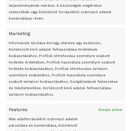
teljesítményének mérése, A közönségek megértése
statisztikák vagy különböző forrásokból származó adatok
kombinálásai révén.
Marketing
24 óra
Információk tárolása és/vagy elérése egy eszközön,
Korlátozott körű adatok felhasználása hirdetések
Átmenetileg szünetelnek az összecsapások Bahmutnál
kiválasztásához, Profilok létrehozása személyre szabott
hirdetés érdekében, Profilok használata személyre szabott
Egy vagyonért adták el Banksy művét miután elégették.
hirdetés kiválasztásához, Profilok létrehozása tartalom
Az 1950-ben elhunyt alkotók művei szabadon
személyre szabásához, Profilok használata személyre
felhasználhatóvá válnak
szabott tartalom kiválasztásához, Szolgáltatások fejlesztése
és tökéletesítése, Korlátozott körű adatok felhasználása
Megváltoztatják a montenegrói egyházügyi törvény
tartalom kiválasztásához.
A jövő évben Csehország hatalmas hiánnyal fog gazdálkodni
Features
Always active
Peking – A visegrádi országok zsidó kulturális örökségét
bemutató fotókiállítás nyílt
Más adatforrásokból származó adatok
párosítása és kombinálása, Különböző
Megveszi az osztrák Wienerberger az amerikai Meridian