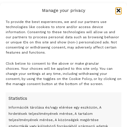
Manage your privacy
To provide the best experiences, we and our partners use
technologies like cookies to store and/or access device
information. Consenting to these technologies will allow us and
our partners to process personal data such as browsing behavior
or unique IDs on this site and show (non-) personalized ads. Not
consenting or withdrawing consent, may adversely affect certain
features and functions.
Click below to consent to the above or make granular
- H I R D E T É S -
choices. Your choices will be applied to this site only. You can
change your settings at any time, including withdrawing your
consent, by using the toggles on the Cookie Policy, or by clicking on
the manage consent button at the bottom of the screen.
Statistics
Információk tárolása és/vagy elérése egy eszközön, A
hirdetések teljesítményének mérése, A tartalom
teljesítményének mérése, A közönségek megértése
statisztikák vagy különböző forrásokból származó adatok