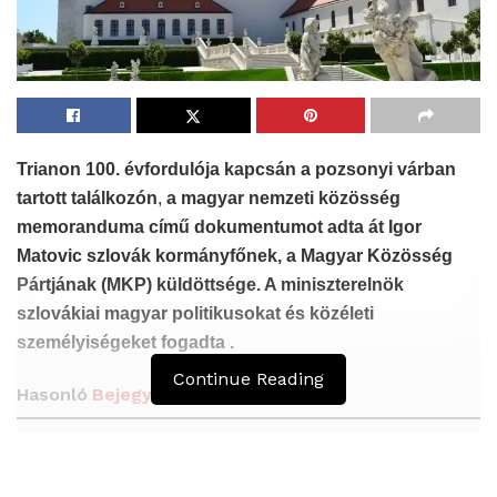
Trianon 100. évfordulója kapcsán
a pozsonyi várban
tartott találkozón
,
a magyar nemzeti közösség
memoranduma című dokumentumot adta át Igor
Matovic szlovák kormányfőnek, a Magyar Közösség
Pártjának (MKP) küldöttsége. A miniszterelnök
szlovákiai magyar politikusokat és közéleti
személyiségeket fogadta .
Continue Reading
Hasonló
Bejegyzések
A Vajdasági Magyar Szövetség államtitkárait
kinevezték