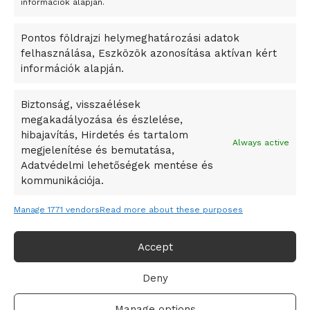
A Startup Campus egyetemi programjainak legjobbjai az
információk alapján.
okosváros és zöld energetikai ötletek lettek
Pontos földrajzi helymeghatározási adatok
A Ringo Starr új albummal jelentkezik
felhasználása, Eszközök azonosítása aktívan kért
A Vajdasági Magyar Szövetség államtitkárait kinevezték
információk alapján.
A középkori közép-ázsiai városállamok bukását nem
Dzsingisz kán hódító hadjárata okozta
Biztonság, visszaélések
megakadályozása és észlelése,
Kuramagomedov ötödik, Muszukajev elődöntős – Birkózó
hibajavítás, Hirdetés és tartalom
világkupa
Always active
megjelenítése és bemutatása,
Adatvédelmi lehetőségek mentése és
kommunikációja.
Manage 1771 vendors
Read more about these purposes
Accept
Deny
Adatvédelmi irányelvek
Felhasználási feltételek
Manage options