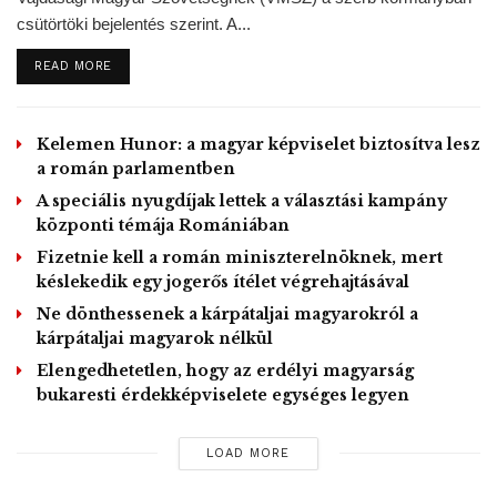
magyarok a magyar nemzethez tartozás kifejezéseként úgy
csütörtöki bejelentés szerint. A...
vehessék fel a magyar állampolgárságot, hogy közben
DETAILS
READ MORE
megőrizhessék szlovák állampolgárságukat is.
GD/MTI, Foto: János Bencs
Kelemen Hunor: a magyar képviselet biztosítva lesz
Tags:
memorandum
politika
Pozsony
szlovákia
a román parlamentben
Trianon 100
A speciális nyugdíjak lettek a választási kampány
központi témája Romániában
Fizetnie kell a román miniszterelnöknek, mert
késlekedik egy jogerős ítélet végrehajtásával
Ne dönthessenek a kárpátaljai magyarokról a
kárpátaljai magyarok nélkül
Elengedhetetlen, hogy az erdélyi magyarság
bukaresti érdekképviselete egységes legyen
LOAD MORE