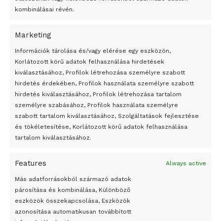
kombinálásai révén.
Marketing
24 óra
Információk tárolása és/vagy elérése egy eszközön,
Korlátozott körű adatok felhasználása hirdetések
Átmenetileg szünetelnek az összecsapások Bahmutnál
kiválasztásához, Profilok létrehozása személyre szabott
hirdetés érdekében, Profilok használata személyre szabott
Egy vagyonért adták el Banksy művét miután elégették.
hirdetés kiválasztásához, Profilok létrehozása tartalom
Az 1950-ben elhunyt alkotók művei szabadon
személyre szabásához, Profilok használata személyre
felhasználhatóvá válnak
szabott tartalom kiválasztásához, Szolgáltatások fejlesztése
és tökéletesítése, Korlátozott körű adatok felhasználása
Megváltoztatják a montenegrói egyházügyi törvény
tartalom kiválasztásához.
A jövő évben Csehország hatalmas hiánnyal fog gazdálkodni
Features
Always active
Peking – A visegrádi országok zsidó kulturális örökségét
bemutató fotókiállítás nyílt
Más adatforrásokból származó adatok
párosítása és kombinálása, Különböző
Megveszi az osztrák Wienerberger az amerikai Meridian
eszközök összekapcsolása, Eszközök
Bricket
azonosítása automatikusan továbbított