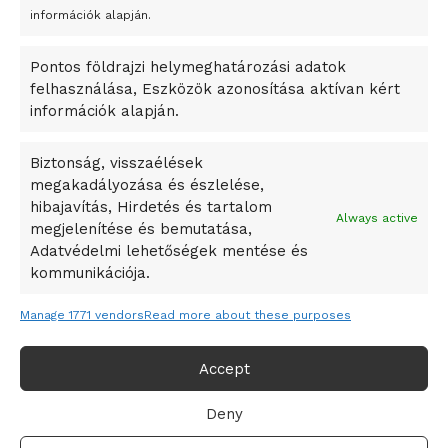
A Startup Campus egyetemi programjainak legjobbjai az
információk alapján.
okosváros és zöld energetikai ötletek lettek
Pontos földrajzi helymeghatározási adatok
A Ringo Starr új albummal jelentkezik
felhasználása, Eszközök azonosítása aktívan kért
A Vajdasági Magyar Szövetség államtitkárait kinevezték
információk alapján.
A középkori közép-ázsiai városállamok bukását nem
Dzsingisz kán hódító hadjárata okozta
Biztonság, visszaélések
megakadályozása és észlelése,
Kuramagomedov ötödik, Muszukajev elődöntős – Birkózó
hibajavítás, Hirdetés és tartalom
világkupa
Always active
megjelenítése és bemutatása,
Adatvédelmi lehetőségek mentése és
kommunikációja.
Manage 1771 vendors
Read more about these purposes
Accept
Deny
Adatvédelmi irányelvek
Felhasználási feltételek