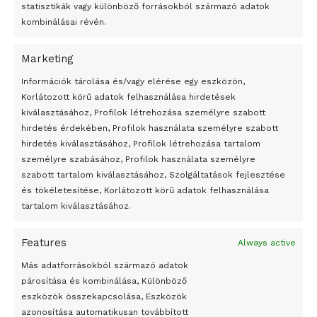
statisztikák vagy különböző forrásokból származó adatok
járt Kongóban, de ügynökei olyan kegyetlenül bántak a
kombinálásai révén.
bennszülöttekkel, hogy 1908-ban a belga kormány átvette
tőle a gyarmat igazgatását. A terület 1960. július 1-jén
Marketing
nyerte el függetlenségét. Lipót huszonnégy éves
24 óra
Információk tárolása és/vagy elérése egy eszközön,
uralkodása alatt gazdaság- és gyarmatosító politikájával
Korlátozott körű adatok felhasználása hirdetések
jelentős eredményeket ért el. Első unokatestvére volt
Átmenetileg szünetelnek az összecsapások Bahmutnál
kiválasztásához, Profilok létrehozása személyre szabott
Viktória brit királynő.
hirdetés érdekében, Profilok használata személyre szabott
Egy vagyonért adták el Banksy művét miután elégették.
hirdetés kiválasztásához, Profilok létrehozása tartalom
KL/MTI – Kiemelt képen:
Emily@Emily_Lykos
Black Lives
Az 1950-ben elhunyt alkotók művei szabadon
személyre szabásához, Profilok használata személyre
Matter protesters in Belgium defaced several statues of
felhasználhatóvá válnak
szabott tartalom kiválasztásához, Szolgáltatások fejlesztése
és tökéletesítése, Korlátozott körű adatok felhasználása
Belgium’s colonial-era King Leopold II, whose reign of
Megváltoztatják a montenegrói egyházügyi törvény
tartalom kiválasztásához.
terror caused deaths of millions of Congolese in late 1800s
A jövő évben Csehország hatalmas hiánnyal fog gazdálkodni
Tags:
Belgium
Brüsszel
II. Lipót
Kongó
rongálás
Features
Always active
Peking – A visegrádi országok zsidó kulturális örökségét
bemutató fotókiállítás nyílt
Más adatforrásokból származó adatok
párosítása és kombinálása, Különböző
Megveszi az osztrák Wienerberger az amerikai Meridian
eszközök összekapcsolása, Eszközök
Bricket
azonosítása automatikusan továbbított