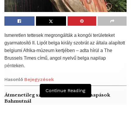
Ismeretlen tettesek megrongálták a kongói területeket
gyarmatosító II. Lipót belga király szobrát az általa alapított
belgiumi Afrika-múzeum kertjében – adta hírül a The
Brussels Times című, angol nyelvű belga napilap
pénteken.
Hasonló
Bejegyzések
Continue Reading
Átmenetileg szünetelnek az összecsapások
Bahmutnál
A jövő évben Csehország hatalmas hiánnyal fog
gazdálkodni
Orosz kormányintézkedések – Alapvető