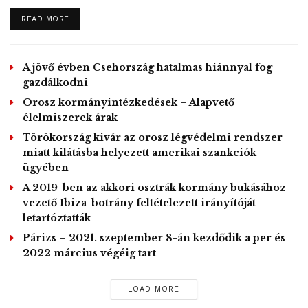
enable this content
The movement against racism
DETAILS
READ MORE
and injustice is truly global!
pic.twitter.com/MZLlX7eeFZ
A jövő évben Csehország hatalmas hiánnyal fog
— Facts About Africa
gazdálkodni
(@OnlyAfricaFacts)
June 3, 2020
Orosz kormányintézkedések – Alapvető
élelmiszerek árak
Törökország kivár az orosz légvédelmi rendszer
A napilap beszámolt arról is, hogy a brüsszeli parlament
miatt kilátásba helyezett amerikai szankciók
több pártja állásfoglalást nyújtott be csütörtökön, amely
ügyében
szerint új összefüggésbe kell helyezni Belgium
A 2019-ben az akkori osztrák kormány bukásához
vezető Ibiza-botrány feltételezett irányítóját
gyarmatosítói történelmét. Az időzett szöveg szerint a
letartóztatták
főváros utcái számos telepes, felfedező, bankár, katonatiszt
Párizs – 2021. szeptember 8-án kezdődik a per és
és zsoldos nevét viselik, valamint az egykori „gyarmati
2022 március végéig tart
propaganda” nyomait őrzik a parkokban és temetőkben
felállított emlékművek is minden „magyarázat nélkül”.
LOAD MORE