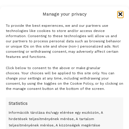
enable this content
Ekeren.
https://t.co/usBKrfrwMi
Manage your privacy
— The Brussels Times
(@BrusselsTimes)
June 5, 2020
To provide the best experiences, we and our partners use
technologies like cookies to store and/or access device
information. Consenting to these technologies will allow us and
our partners to process personal data such as browsing behavior
Az 1865 és 1909 között uralkodó II. Lipót az 1870-es
or unique IDs on this site and show (non-) personalized ads. Not
consenting or withdrawing consent, may adversely affect certain
évek közepétől nagy érdeklődéssel fordult az afrikai
features and functions.
földrajzi felfedezések felé. Henry Morton Stanley
segítségével 1879-1884 között személyes birodalmat
Click below to consent to the above or make granular
- H I R D E T É S -
choices. Your choices will be applied to this site only. You can
épített ki a Kongó folyó vidékén, 2380 ezer
change your settings at any time, including withdrawing your
négyzetkilométer területet szerzett meg Közép-Afrikában. A
consent, by using the toggles on the Cookie Policy, or by clicking on
the manage consent button at the bottom of the screen.
terület Kongó Szabadállam néven 1885-től két évtizedig a
király személyes tulajdonát képezte. Miután a belga
Statistics
parlament nem támogatta törekvéseit, a nagyhatalmakkal a
berlini konferencián (1884-85) az akkor létrehozott Kongó
Információk tárolása és/vagy elérése egy eszközön, A
hirdetések teljesítményének mérése, A tartalom
Szabad Állam uralkodójának ismertette el magát, a terület
teljesítményének mérése, A közönségek megértése
két évtizedig a király személyes tulajdonát képezte. Nem