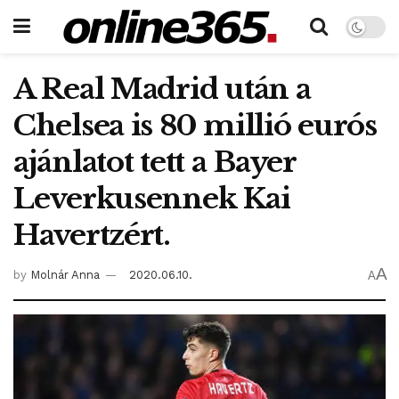
A Real Madrid után a
Chelsea is 80 millió eurós
ajánlatot tett a Bayer
Leverkusennek Kai
Havertzért.
A
by
Molnár Anna
2020.06.10.
A