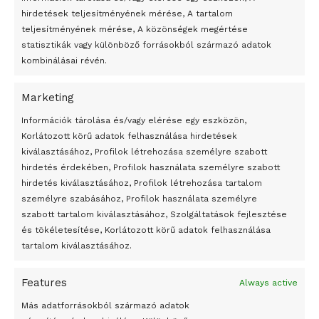
hirdetések teljesítményének mérése, A tartalom
teljesítményének mérése, A közönségek megértése
statisztikák vagy különböző forrásokból származó adatok
kombinálásai révén.
Marketing
24 óra
Információk tárolása és/vagy elérése egy eszközön,
Korlátozott körű adatok felhasználása hirdetések
Átmenetileg szünetelnek az összecsapások Bahmutnál
kiválasztásához, Profilok létrehozása személyre szabott
hirdetés érdekében, Profilok használata személyre szabott
Egy vagyonért adták el Banksy művét miután elégették.
hirdetés kiválasztásához, Profilok létrehozása tartalom
Az 1950-ben elhunyt alkotók művei szabadon
személyre szabásához, Profilok használata személyre
felhasználhatóvá válnak
szabott tartalom kiválasztásához, Szolgáltatások fejlesztése
és tökéletesítése, Korlátozott körű adatok felhasználása
Megváltoztatják a montenegrói egyházügyi törvény
tartalom kiválasztásához.
A jövő évben Csehország hatalmas hiánnyal fog gazdálkodni
Features
Always active
Peking – A visegrádi országok zsidó kulturális örökségét
bemutató fotókiállítás nyílt
Más adatforrásokból származó adatok