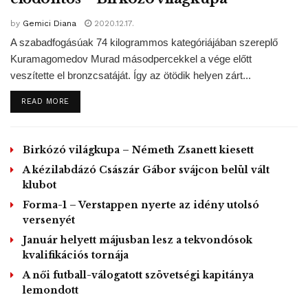
oReplaceHazard10
enable this content
by
Gemici Diana
2020.12.17.
pic.twitter.com/5YRgbdNZ55
A szabadfogásúak 74 kilogrammos kategóriájában szereplő
— Davids Manuel
Kuramagomedov Murad másodpercekkel a vége előtt
(@Uzochukwudavid3)
June 10,
veszítette el bronzcsatáját. Így az ötödik helyen zárt...
2020
DETAILS
READ MORE
MA/MTI – Kiemelt képen:
sportelo@sportelo1
Chelsea
transfer news :Chelsea joins the race to sign €75 million
Birkózó világkupa – Németh Zsanett kiesett
rated Kai Havertz
https://sportelo.com.ng/chelsea-transfer-
A kézilabdázó Császár Gábor svájcon belül vált
news-targets-kai-havertz/…
klubot
#chelsea
#havertz
#transfernews
#sportelo
Forma-1 – Verstappen nyerte az idény utolsó
versenyét
Tags:
Bayer Leverkusen
Chelsea
Kai Havertz
Január helyett májusban lesz a tekvondósok
Labdarúgás
Real Madrid
kvalifikációs tornája
A női futball-válogatott szövetségi kapitánya
lemondott