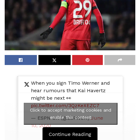
When you sign Timo Werner and
hear rumours that Kai Havertz
might be next 👀
pic.twitter.com/3QzKeXEZC7
Click to accept marketing cookies and
enable this content
— ESPN UK (@ESPNUK)
June
10, 2020
Continue Reading