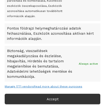
párosítása és kombinálása, Különböző
Megveszi az osztrák Wienerberger az amerikai Meridian
eszközök összekapcsolása, Eszközök
Bricket
azonosítása automatikusan továbbított
A Startup Campus egyetemi programjainak legjobbjai az
információk alapján.
okosváros és zöld energetikai ötletek lettek
Pontos földrajzi helymeghatározási adatok
A Ringo Starr új albummal jelentkezik
felhasználása, Eszközök azonosítása aktívan kért
A Vajdasági Magyar Szövetség államtitkárait kinevezték
információk alapján.
A középkori közép-ázsiai városállamok bukását nem
Dzsingisz kán hódító hadjárata okozta
Biztonság, visszaélések
megakadályozása és észlelése,
Kuramagomedov ötödik, Muszukajev elődöntős – Birkózó
hibajavítás, Hirdetés és tartalom
világkupa
Always active
megjelenítése és bemutatása,
Adatvédelmi lehetőségek mentése és
kommunikációja.
Manage 1771 vendors
Read more about these purposes
Accept