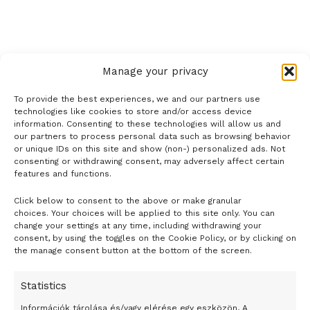
Manage your privacy
To provide the best experiences, we and our partners use
technologies like cookies to store and/or access device
information. Consenting to these technologies will allow us and
our partners to process personal data such as browsing behavior
or unique IDs on this site and show (non-) personalized ads. Not
consenting or withdrawing consent, may adversely affect certain
features and functions.
Click below to consent to the above or make granular
- H I R D E T É S -
choices. Your choices will be applied to this site only. You can
change your settings at any time, including withdrawing your
consent, by using the toggles on the Cookie Policy, or by clicking on
the manage consent button at the bottom of the screen.
Statistics
Információk tárolása és/vagy elérése egy eszközön, A