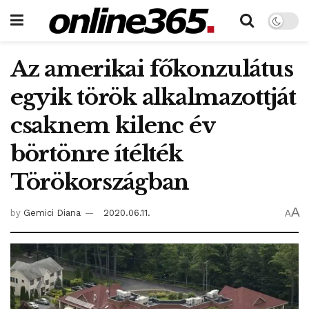
Az amerikai főkonzulátus
egyik török alkalmazottját
csaknem kilenc év
börtönre ítélték
Törökországban
A
by
Gemici Diana
2020.06.11.
A