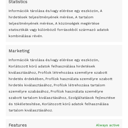
Statistics
Információk tárolása és/vagy elérése egy eszközön, A
hirdetések teljesítményének mérése, A tartalom
teljesítményének mérése, A közönségek megértése
statisztikák vagy különböző forrásokból származó adatok
kombinálásai révén.
Marketing
24 óra
Információk tárolása és/vagy elérése egy eszközön,
Korlátozott körű adatok felhasználása hirdetések
Átmenetileg szünetelnek az összecsapások Bahmutnál
kiválasztásához, Profilok létrehozása személyre szabott
hirdetés érdekében, Profilok használata személyre szabott
Egy vagyonért adták el Banksy művét miután elégették.
hirdetés kiválasztásához, Profilok létrehozása tartalom
Az 1950-ben elhunyt alkotók művei szabadon
személyre szabásához, Profilok használata személyre
felhasználhatóvá válnak
szabott tartalom kiválasztásához, Szolgáltatások fejlesztése
és tökéletesítése, Korlátozott körű adatok felhasználása
Megváltoztatják a montenegrói egyházügyi törvény
tartalom kiválasztásához.
A jövő évben Csehország hatalmas hiánnyal fog gazdálkodni
Features
Always active
Peking – A visegrádi országok zsidó kulturális örökségét