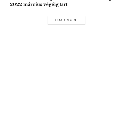
szabadságvesztésre. Köztük katonákat, rendőröket,
2022 március végéig tart
bírákat, ügyészeket, orvosokat, tanárokat, üzletembereket
és újságírókat, ami miatt a török kormányzatot számos
LOAD MORE
nemzetközi bírálat érte.
GD/MTI – Kiemelt kép:
Abdullah Çiftçi@abdullahciftcib
Tags:
amerikai főkonzulátus
Ankara
börtönbüntetés
Metin Topuz
Törökország