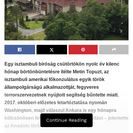
Egy isztambuli bíróság csütörtökön nyolc év kilenc
hónap börtönbüntetésre ítélte Metin Topuzt, az
isztambuli amerikai főkonzulátus egyik török
állampolgárságú alkalmazottját,
fegyveres
terrorszervezetnek nyújtott segítség bűntette miatt
.
2017. októberi előzetes letartóztatása nyomán
Washington, majd válaszul Ankara is egy hónapra
kölcsönösen felfüggesztette a vízumkiadást – jelentette
Continue Reading
az Anadolu török állami hírügynökség.