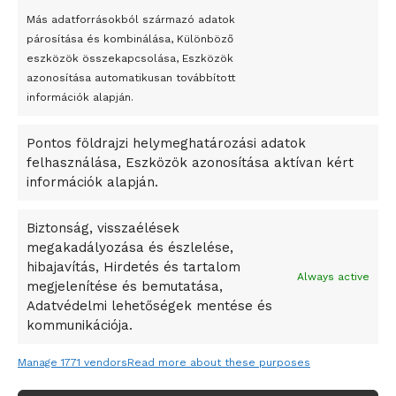
bemutató fotókiállítás nyílt
Más adatforrásokból származó adatok
párosítása és kombinálása, Különböző
Megveszi az osztrák Wienerberger az amerikai Meridian
eszközök összekapcsolása, Eszközök
Bricket
azonosítása automatikusan továbbított
A Startup Campus egyetemi programjainak legjobbjai az
információk alapján.
okosváros és zöld energetikai ötletek lettek
Pontos földrajzi helymeghatározási adatok
A Ringo Starr új albummal jelentkezik
felhasználása, Eszközök azonosítása aktívan kért
A Vajdasági Magyar Szövetség államtitkárait kinevezték
információk alapján.
A középkori közép-ázsiai városállamok bukását nem
Dzsingisz kán hódító hadjárata okozta
Biztonság, visszaélések
megakadályozása és észlelése,
Kuramagomedov ötödik, Muszukajev elődöntős – Birkózó
hibajavítás, Hirdetés és tartalom
világkupa
Always active
megjelenítése és bemutatása,
Adatvédelmi lehetőségek mentése és
kommunikációja.
Manage 1771 vendors
Read more about these purposes