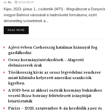
alátámasztaná, azt kívánják, hogy egy fellebbviteli bíróság
by
KL
2023.06.01.
gyorsan semmisnek minősítse azt.
Kijev, 2023. június 1., csütörtök (MTI) - Megváltozott a Donyeck
megyei Bahmut városánál a hadművelet formátuma, ezért
átmenetileg szünetelnek a...
Metin Topuz who works at the
US Consulate in Istanbul
DETAILS
READ MORE
arrested as part of Gülenist
Click to accept marketing cookies and
FETÖ investigation.
enable this content
pic.twitter.com/3J1U68J4vN
A jövő évben Csehország hatalmas hiánnyal fog
gazdálkodni
— dokuz8NEWS (@dokuz8news)
Orosz kormányintézkedések – Alapvető
October 5, 2017
élelmiszerek árak
Törökország kivár az orosz légvédelmi rendszer
Ankara a korrupciós botrányt követően szisztematikus
miatt kilátásba helyezett amerikai szankciók
fellépést hirdetett a gülenista mozgalom tagjaival és
ügyében
támogatóival szemben, de a tisztogatás a puccskísérlet
A 2019-ben az akkori osztrák kormány bukásához
után új lendületet vett és még napjainkban is tart. A
vezető Ibiza-botrány feltételezett irányítóját
hatóságok az elmúlt években százezreket vettek őrizetbe,
letartóztatták
tízezreket zárattak börtönbe, ezreket ítéltek
Párizs – 2021. szeptember 8-án kezdődik a per és