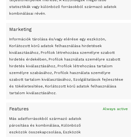
teljesítményének mérése, A közönségek megértése
statisztikák vagy különböző forrásokból származó adatok
kombinálásai révén.
Marketing
24 óra
Információk tárolása és/vagy elérése egy eszközön,
Korlátozott körű adatok felhasználása hirdetések
Átmenetileg szünetelnek az összecsapások Bahmutnál
kiválasztásához, Profilok létrehozása személyre szabott
hirdetés érdekében, Profilok használata személyre szabott
Egy vagyonért adták el Banksy művét miután elégették.
hirdetés kiválasztásához, Profilok létrehozása tartalom
Az 1950-ben elhunyt alkotók művei szabadon
személyre szabásához, Profilok használata személyre
felhasználhatóvá válnak
szabott tartalom kiválasztásához, Szolgáltatások fejlesztése
és tökéletesítése, Korlátozott körű adatok felhasználása
Megváltoztatják a montenegrói egyházügyi törvény
tartalom kiválasztásához.
A jövő évben Csehország hatalmas hiánnyal fog gazdálkodni
Features
Always active
Peking – A visegrádi országok zsidó kulturális örökségét
bemutató fotókiállítás nyílt
Más adatforrásokból származó adatok
párosítása és kombinálása, Különböző
Megveszi az osztrák Wienerberger az amerikai Meridian
eszközök összekapcsolása, Eszközök
Bricket