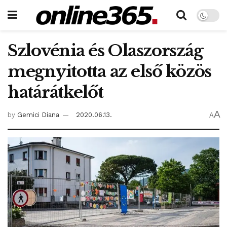
Szlovénia és Olaszország
megnyitotta az első közös
határátkelőt
A
by
Gemici Diana
2020.06.13.
A