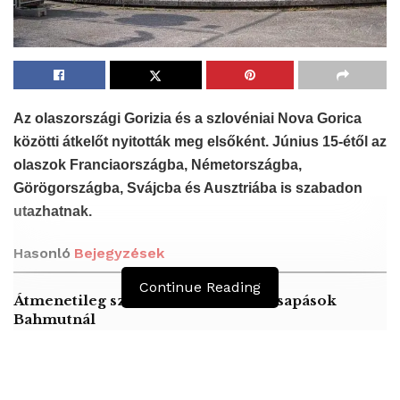
Az olaszországi Gorizia és a szlovéniai Nova Gorica
közötti átkelőt nyitották meg elsőként. Június 15-étől az
olaszok Franciaországba, Németországba,
Görögországba, Svájcba és Ausztriába is szabadon
utazhatnak.
Hasonló
Bejegyzések
Continue Reading
Átmenetileg szünetelnek az összecsapások
Bahmutnál
A jövő évben Csehország hatalmas hiánnyal fog
gazdálkodni