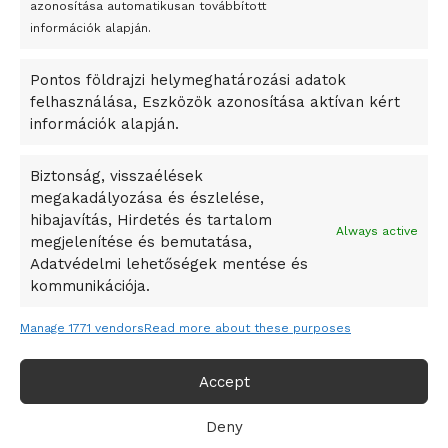
azonosítása automatikusan továbbított
A Startup Campus egyetemi programjainak legjobbjai az
információk alapján.
okosváros és zöld energetikai ötletek lettek
Pontos földrajzi helymeghatározási adatok
A Ringo Starr új albummal jelentkezik
felhasználása, Eszközök azonosítása aktívan kért
A Vajdasági Magyar Szövetség államtitkárait kinevezték
információk alapján.
A középkori közép-ázsiai városállamok bukását nem
Dzsingisz kán hódító hadjárata okozta
Biztonság, visszaélések
megakadályozása és észlelése,
Kuramagomedov ötödik, Muszukajev elődöntős – Birkózó
hibajavítás, Hirdetés és tartalom
világkupa
Always active
megjelenítése és bemutatása,
Adatvédelmi lehetőségek mentése és
kommunikációja.
Manage 1771 vendors
Read more about these purposes
Accept
Deny