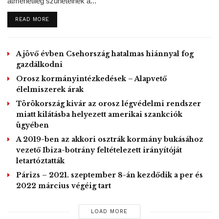
átmenetileg szünetelnek a...
a schengeni övezeten kívüliek előtt is a koronavírus-
járvány miatt még márciusban lezárt határait. Az olasz
DETAILS
READ MORE
polgári védelmi hatóság szombat esti adatai szerint az
utóbbi egy nap alatt 346 új fertőzöttet diagnosztizáltak,
A jövő évben Csehország hatalmas hiánnyal fog
közülük 210-et Lombardia tartományban. Ötvenöten haltak
gazdálkodni
meg egy nap alatt, közülük 23-an Lombardiában. A halottak
Orosz kormányintézkedések – Alapvető
száma elérte a 34 301-et, az aktív fertőzöttek száma 30
élelmiszerek árak
ezer alá csökkent, kórházban már kevesebb mint 4 ezer
Törökország kivár az orosz légvédelmi rendszer
beteget kezelnek, intenzíven 220-at.
miatt kilátásba helyezett amerikai szankciók
ügyében
Gorizia (Italy) and Nova Gorica
A 2019-ben az akkori osztrák kormány bukásához
(Slovenia).
vezető Ibiza-botrány feltételezett irányítóját
#togetherWeAreEurope
#goborde
letartóztatták
rless
#StrongerTogether
Click to accept marketing cookies and
Párizs – 2021. szeptember 8-án kezdődik a per és
pic.twitter.com/opsFrjUvlU
enable this content
2022 március végéig tart
— GECT GO – EZTS GO 🇪🇺🇮🇹
🇸🇮 (@GECTGO_EZTSGO)
May
LOAD MORE