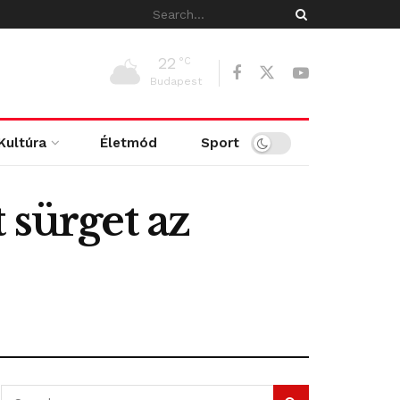
22
°C
Budapest
Kultúra
Életmód
Sport
 sürget az