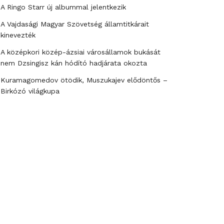
A Ringo Starr új albummal jelentkezik
A Vajdasági Magyar Szövetség államtitkárait
kinevezték
A középkori közép-ázsiai városállamok bukását
nem Dzsingisz kán hódító hadjárata okozta
Kuramagomedov ötödik, Muszukajev elődöntős –
Birkózó világkupa