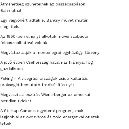
Átmenetileg szünetelnek az összecsapások
Bahmutnál
Egy vagyonért adták el Banksy művét miután
elégették.
Az 1950-ben elhunyt alkotók művei szabadon
felhasználhatóvá válnak
Megváltoztatják a montenegrói egyházügyi törvény
A jövő évben Csehország hatalmas hiánnyal fog
gazdálkodni
Peking – A visegrádi országok zsidó kulturális
örökségét bemutató fotókiállítás nyílt
Megveszi az osztrák Wienerberger az amerikai
Meridian Bricket
A Startup Campus egyetemi programjainak
legjobbjai az okosváros és zöld energetikai ötletek
lettek