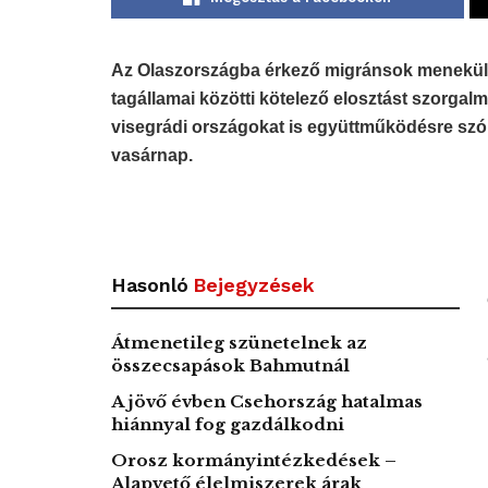
Az Olaszországba érkező migránsok menekültj
tagállamai közötti kötelező elosztást szorgal
visegrádi országokat is együttműködésre szólí
vasárnap.
Hasonló
Bejegyzések
Átmenetileg szünetelnek az
összecsapások Bahmutnál
A jövő évben Csehország hatalmas
hiánnyal fog gazdálkodni
Orosz kormányintézkedések –
Alapvető élelmiszerek árak