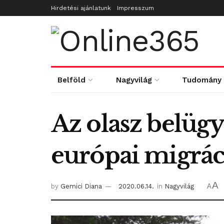
Hirdetési ajánlatunk
Impresszum
Belföld
Nagyvilág
Tudomány
Az olasz belügy
európai migrác
A
by
Gemici Diana
2020.06.14.
in
Nagyvilág
A