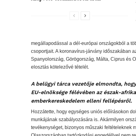
megállapodással a dél-európai országokból a töb
csoportjait. A koronavírus-járvány időszakában a
Spanyolország, Görögország, Málta, Ciprus és Ol
elosztás kötelezővé tételét.
A belügyi tárca vezetője elmondta, hog
EU-elnöksége félévében az észak-afrika
emberkereskedelem elleni fellépésről.
Hozzátette, hogy egységes uniós előírásokon do
munkájának szabályozására is. Akármilyen ország
tevékenységet, bizonyos műszaki feltételeknek meg
Olaszországban tartózkodási engedéllyel nem ren