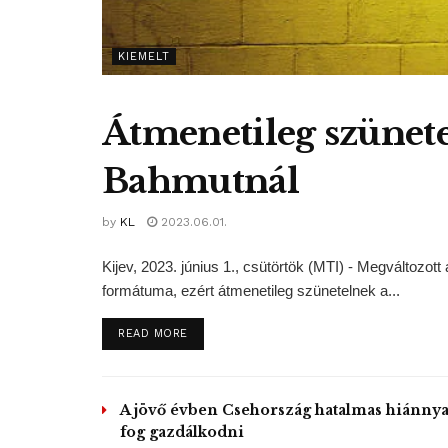
KIEMELT
Átmenetileg szünete
Bahmutnál
by
KL
2023.06.01.
Kijev, 2023. június 1., csütörtök (MTI) - Megváltoz
formátuma, ezért átmenetileg szünetelnek a...
DETAILS
READ MORE
A jövő évben Csehország hatalmas hiánnya
fog gazdálkodni