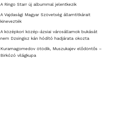
A Ringo Starr új albummal jelentkezik
A Vajdasági Magyar Szövetség államtitkárait
kinevezték
A középkori közép-ázsiai városállamok bukását
nem Dzsingisz kán hódító hadjárata okozta
Kuramagomedov ötödik, Muszukajev elődöntős –
Birkózó világkupa