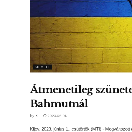
KIEMELT
Átmenetileg szünete
Bahmutnál
by
KL
2023.06.01.
Kijev, 2023. június 1., csütörtök (MTI) - Megváltoz