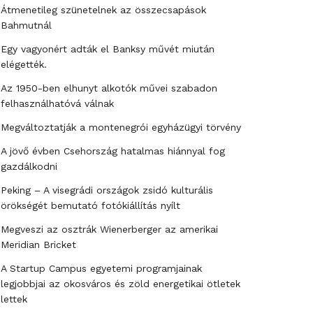
Átmenetileg szünetelnek az összecsapások
Bahmutnál
Egy vagyonért adták el Banksy művét miután
elégették.
Az 1950-ben elhunyt alkotók művei szabadon
felhasználhatóvá válnak
Megváltoztatják a montenegrói egyházügyi törvény
A jövő évben Csehország hatalmas hiánnyal fog
gazdálkodni
Peking – A visegrádi országok zsidó kulturális
örökségét bemutató fotókiállítás nyílt
Megveszi az osztrák Wienerberger az amerikai
Meridian Bricket
A Startup Campus egyetemi programjainak
legjobbjai az okosváros és zöld energetikai ötletek
lettek