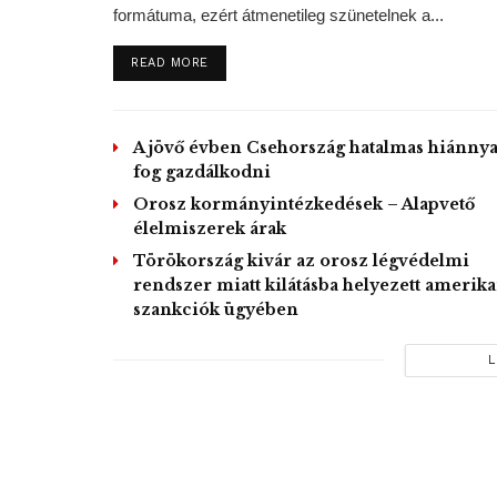
formátuma, ezért átmenetileg szünetelnek a...
DETAILS
READ MORE
A jövő évben Csehország hatalmas hiánnya
fog gazdálkodni
Orosz kormányintézkedések – Alapvető
élelmiszerek árak
Törökország kivár az orosz légvédelmi
rendszer miatt kilátásba helyezett amerika
szankciók ügyében
L