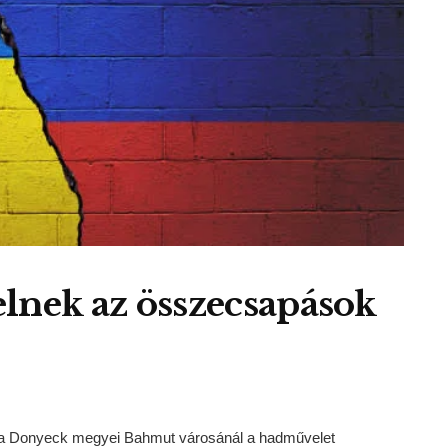
lnek az összecsapások
ott a Donyeck megyei Bahmut városánál a hadművelet