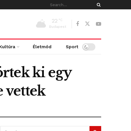
22
°C
Budapest
Kultúra
Életmód
Sport
rtek ki egy
e vettek