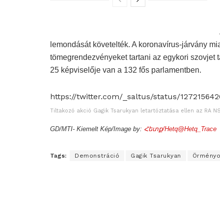
lemondását követelték. A koronavírus-járvány miat
tömegrendezvényeket tartani az egykori szovjet
25 képviselője van a 132 fős parlamentben.
https://twitter.com/_saltus/status/1272156
Tiltakozó akció Gagik Tsarukyan letartóztatása ellen az RA NS
GD/MTI- Kiemelt Kép/Image by:
Հետք/Hetq@Hetq_Trace
Tags:
Demonstráció
Gagik Tsarukyan
Örményo