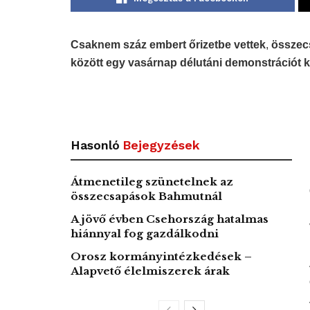
Csaknem száz embert őrizetbe vettek
,
összecs
között egy vasárnap délutáni demonstráció
Hasonló
Bejegyzések
Átmenetileg szünetelnek az
összecsapások Bahmutnál
A jövő évben Csehország hatalmas
hiánnyal fog gazdálkodni
Orosz kormányintézkedések –
Alapvető élelmiszerek árak