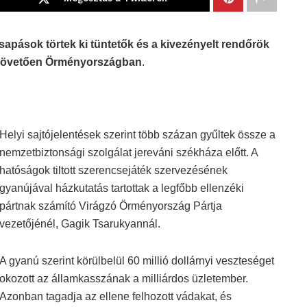
apások törtek ki tüntetők és a kivezényelt rendőrök
t követően Örményországban
.
Helyi sajtójelentések szerint több százan gyűltek össze a
nemzetbiztonsági szolgálat jereváni székháza előtt. A
hatóságok tiltott szerencsejáték szervezésének
gyanújával házkutatás tartottak a legfőbb ellenzéki
pártnak számító Virágzó Örményország Pártja
vezetőjénél, Gagik Tsarukyannál.
A gyanú szerint körülbelül 60 millió dollárnyi veszteséget
okozott az államkasszának a milliárdos üzletember.
Azonban tagadja az ellene felhozott vádakat, és