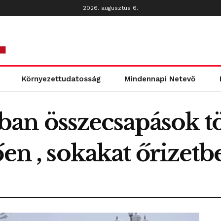
2026. augusztus 6.
Környezettudatosság
Mindennapi Netevő
n összecsapások tö
en , sokakat őrizetb