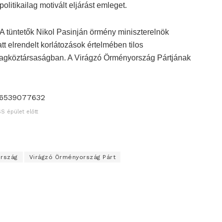
politikailag motivált eljárást emleget.
A tüntetők Nikol Pasinján örmény miniszterelnök
t elrendelt korlátozások értelmében tilos
 tagköztársaságban. A Virágzó Örményország Pártjának
426539077632
S épület előtt
rszág
Virágzó Örményország Párt