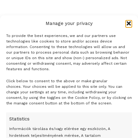
azonban nem voltak feltétlenül azok”.
A The Sunday Telegraph című konzervatív vasárnapi brit
Manage your privacy
lap értesülése szerint 125 alsóházi képviselő
To provide the best experiences, we and our partners use
támogatásával hamarosan olyan törvénytervezet kerül a
technologies like cookies to store and/or access device
parlament elé, amely akár tíz év szabadságvesztés
information. Consenting to these technologies will allow us and
kiszabását is lehetővé tenné a háborús áldozatok és
our partners to process personal data such as browsing behavior
or unique IDs on this site and show (non-) personalized ads. Not
történelmi személyiségek emlékműveinek, szobrainak
consenting or withdrawing consent, may adversely affect certain
megrongálóira.
features and functions.
Click below to consent to the above or make granular
GD/MTI, Foto: Dylan Martinez
- H I R D E T É S -
choices. Your choices will be applied to this site only. You can
change your settings at any time, including withdrawing your
Tags:
Demonstráció
London
Rasszizmus
consent, by using the toggles on the Cookie Policy, or by clicking on
Scotland Yard
tüntetők
the manage consent button at the bottom of the screen.
Statistics
Információk tárolása és/vagy elérése egy eszközön, A
hirdetések teljesítményének mérése, A tartalom