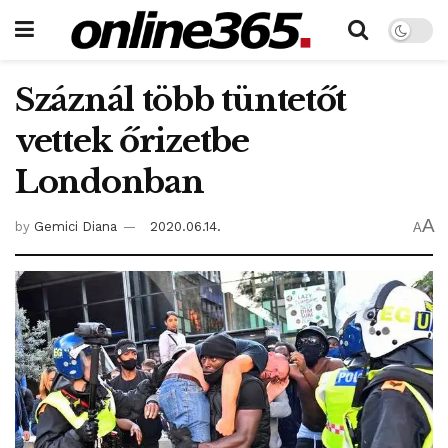
Száznál több tüntetőt
vettek őrizetbe
Londonban
A
by
Gemici Diana
2020.06.14.
A