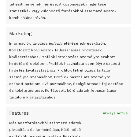
teljesítményének mérése, A közönségek megértése
statisztikák vagy különböző forrásokból származó adatok
kombinálásai révén.
Marketing
24 óra
Információk tárolása és/vagy elérése egy eszközön,
Korlátozott körű adatok felhasználása hirdetések
Átmenetileg szünetelnek az összecsapások Bahmutnál
kiválasztásához, Profilok létrehozása személyre szabott
hirdetés érdekében, Profilok használata személyre szabott
Egy vagyonért adták el Banksy művét miután elégették.
hirdetés kiválasztásához, Profilok létrehozása tartalom
Az 1950-ben elhunyt alkotók művei szabadon
személyre szabásához, Profilok használata személyre
felhasználhatóvá válnak
szabott tartalom kiválasztásához, Szolgáltatások fejlesztése
és tökéletesítése, Korlátozott körű adatok felhasználása
Megváltoztatják a montenegrói egyházügyi törvény
tartalom kiválasztásához.
A jövő évben Csehország hatalmas hiánnyal fog gazdálkodni
Features
Always active
Peking – A visegrádi országok zsidó kulturális örökségét
bemutató fotókiállítás nyílt
Más adatforrásokból származó adatok
párosítása és kombinálása, Különböző
Megveszi az osztrák Wienerberger az amerikai Meridian
eszközök összekapcsolása, Eszközök