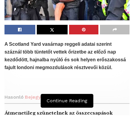
A Scotland Yard vasárnap reggeli adatai szerint
száznál több tüntetőt vettek őrizetbe az előző nap
kezdődött, hajnalba nyúló és sok helyen erőszakossá
fajult londoni megmozdulások résztvevői közül.
Hasonló
Bejegyzések
Continue Reading
Átmenetileg szünetelnek az összecsapások
Bahmutnál
A jövő évben Csehország hatalmas hiánnyal fog