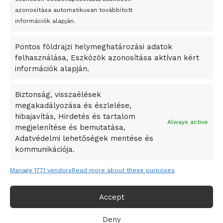
Bricket
azonosítása automatikusan továbbított
A Startup Campus egyetemi programjainak legjobbjai az
információk alapján.
okosváros és zöld energetikai ötletek lettek
Pontos földrajzi helymeghatározási adatok
A Ringo Starr új albummal jelentkezik
felhasználása, Eszközök azonosítása aktívan kért
A Vajdasági Magyar Szövetség államtitkárait kinevezték
információk alapján.
A középkori közép-ázsiai városállamok bukását nem
Dzsingisz kán hódító hadjárata okozta
Biztonság, visszaélések
megakadályozása és észlelése,
Kuramagomedov ötödik, Muszukajev elődöntős – Birkózó
hibajavítás, Hirdetés és tartalom
világkupa
Always active
megjelenítése és bemutatása,
Adatvédelmi lehetőségek mentése és
kommunikációja.
Manage 1771 vendors
Read more about these purposes
Accept
Deny