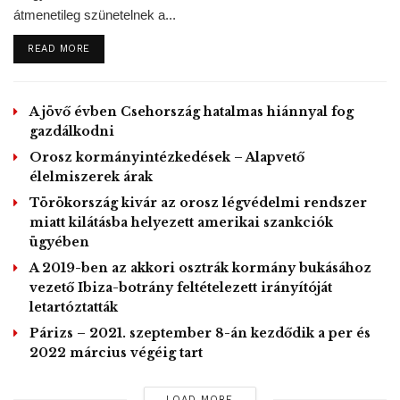
levegőt. Floyd a kórházba szállítás után meghalt. Az
átmenetileg szünetelnek a...
incidens miatt kezdődött nagy-britanniai
DETAILS
READ MORE
tüntetéssorozat Londonra is kiterjedt. A tiltakozók a múlt
héten
Sir Winston Churchill szobrát is megrongálták
:
festékszóróval azt írták a londoni parlamenttel szemben
A jövő évben Csehország hatalmas hiánnyal fog
emelt szobor talapzatára, hogy az egykori brit
gazdálkodni
miniszterelnök is rasszista volt.
Orosz kormányintézkedések – Alapvető
élelmiszerek árak
https://twitter.com/redfishstream/status/12697107324
Törökország kivár az orosz légvédelmi rendszer
77837313
miatt kilátásba helyezett amerikai szankciók
ügyében
A mostani hétvégi tüntetések előtt a
A 2019-ben az akkori osztrák kormány bukásához
hatóságok védőburkolattal látták el
vezető Ibiza-botrány feltételezett irányítóját
Churchill szobrát.
letartóztatták
Párizs – 2021. szeptember 8-án kezdődik a per és
A Scotland Yard adatai szerint meghaladta a százat a
2022 március végéig tart
tüntetések során őrizetbe vettek száma. Hat rendőr
könnyebb sérüléseket szenvedett. A londoni rendőrség
LOAD MORE