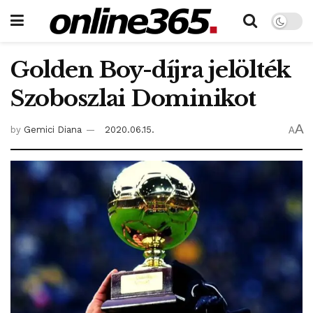
Golden Boy-díjra jelölték
Szoboszlai Dominikot
A
by
Gemici Diana
2020.06.15.
A