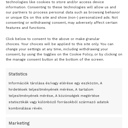
technologies like cookies to store and/or access device
information. Consenting to these technologies will allow us and
our partners to process personal data such as browsing behavior
or unique IDs on this site and show (non-) personalized ads. Not
consenting or withdrawing consent, may adversely affect certain
features and functions.
Click below to consent to the above or make granular
- H I R D E T É S -
choices. Your choices will be applied to this site only. You can
change your settings at any time, including withdrawing your
consent, by using the toggles on the Cookie Policy, or by clicking on
the manage consent button at the bottom of the screen.
Statistics
Információk tárolása és/vagy elérése egy eszközön, A
hirdetések teljesítményének mérése, A tartalom
teljesítményének mérése, A közönségek megértése
statisztikák vagy különböző forrásokból származó adatok
kombinálásai révén.
Marketing