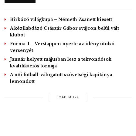
5 goals
6 assists.
Birkózó világkupa – Németh Zsanett kiesett
Sensational.
A kézilabdázó Császár Gábor svájcon belül vált
pic.twitter.com/ZPiIH8RzCN
klubot
— Harry (@RunReissRun)
June
Forma-1 – Verstappen nyerte az idény utolsó
15, 2020
versenyét
Január helyett májusban lesz a tekvondósok
GD/MTi – Kiemelt Kép/Image by:
Ehson@Bayern_mania
kvalifikációs tornája
A női futball-válogatott szövetségi kapitánya
Tags:
Golden Boy-díj
magyar játékos
lemondott
Red Bull Salzburg
Szoboszlai Dominik
válogatott középpályás
LOAD MORE