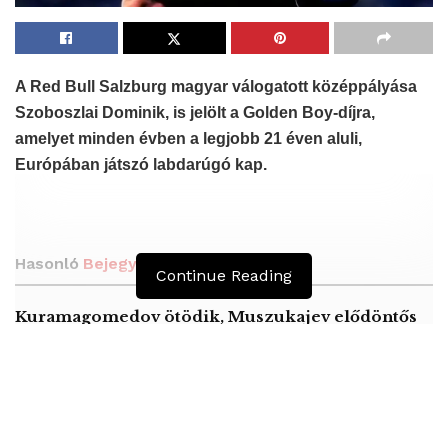
A Red Bull Salzburg magyar válogatott középpályása
Szoboszlai Dominik, is jelölt a Golden Boy-díjra,
amelyet minden évben a legjobb 21 éven aluli,
Európában játszó labdarúgó kap.
Hasonló
Bejegyzések
Continue Reading
Kuramagomedov ötödik, Muszukajev elődöntős
– Birkózó világkupa
Birkózó világkupa – Németh Zsanett kiesett
A kézilabdázó Császár Gábor svájcon belül vált
klubot