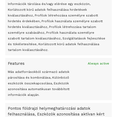
24 óra
Információk tárolása és/vagy elérése egy eszközön,
Korlátozott körű adatok felhasználása hirdetések
Átmenetileg szünetelnek az összecsapások Bahmutnál
kiválasztásához, Profilok létrehozása személyre szabott
hirdetés érdekében, Profilok használata személyre szabott
Egy vagyonért adták el Banksy művét miután elégették.
hirdetés kiválasztásához, Profilok létrehozása tartalom
Az 1950-ben elhunyt alkotók művei szabadon
személyre szabásához, Profilok használata személyre
felhasználhatóvá válnak
szabott tartalom kiválasztásához, Szolgáltatások fejlesztése
és tökéletesítése, Korlátozott körű adatok felhasználása
Megváltoztatják a montenegrói egyházügyi törvény
tartalom kiválasztásához.
A jövő évben Csehország hatalmas hiánnyal fog gazdálkodni
Features
Always active
Peking – A visegrádi országok zsidó kulturális örökségét
bemutató fotókiállítás nyílt
Más adatforrásokból származó adatok
párosítása és kombinálása, Különböző
Megveszi az osztrák Wienerberger az amerikai Meridian
eszközök összekapcsolása, Eszközök
Bricket
azonosítása automatikusan továbbított
A Startup Campus egyetemi programjainak legjobbjai az
információk alapján.
okosváros és zöld energetikai ötletek lettek
Pontos földrajzi helymeghatározási adatok
A Ringo Starr új albummal jelentkezik
felhasználása, Eszközök azonosítása aktívan kért