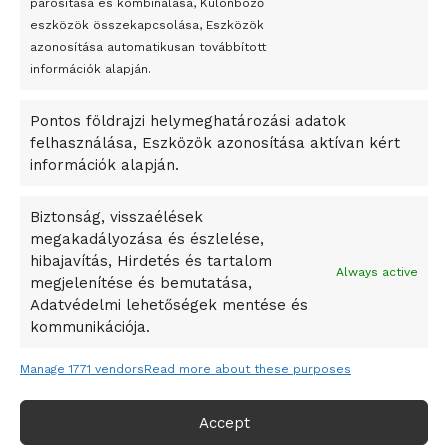
párosítása és kombinálása, Különböző
Megveszi az osztrák Wienerberger az amerikai Meridian
eszközök összekapcsolása, Eszközök
Bricket
azonosítása automatikusan továbbított
A Startup Campus egyetemi programjainak legjobbjai az
információk alapján.
okosváros és zöld energetikai ötletek lettek
Pontos földrajzi helymeghatározási adatok
A Ringo Starr új albummal jelentkezik
felhasználása, Eszközök azonosítása aktívan kért
A Vajdasági Magyar Szövetség államtitkárait kinevezték
információk alapján.
A középkori közép-ázsiai városállamok bukását nem
Dzsingisz kán hódító hadjárata okozta
Biztonság, visszaélések
megakadályozása és észlelése,
Kuramagomedov ötödik, Muszukajev elődöntős – Birkózó
hibajavítás, Hirdetés és tartalom
világkupa
Always active
megjelenítése és bemutatása,
Adatvédelmi lehetőségek mentése és
kommunikációja.
Manage 1771 vendors
Read more about these purposes
Accept