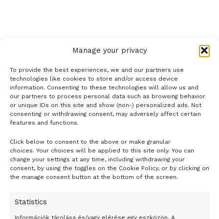
elmondta: felkészültek a legsötétebb forgatókönyvre, a
legrosszabb járványügyi helyzetre is, de reményét fejezte
ki, hogy ez nem fog bekövetkezni. Az előrejelzések szerint
a választások nyomán sem az eddigi vezető kormánypárt,
Manage your privacy
a Horvát Demokratikus Közösség (HDZ), sem az ellenzéki,
baloldali Szociáldemokrata Párt (SDP) nem tud majd
To provide the best experiences, we and our partners use
önállóan kormányt alakítani, ahhoz koalíciós társat kell
technologies like cookies to store and/or access device
information. Consenting to these technologies will allow us and
keresniük.
our partners to process personal data such as browsing behavior
or unique IDs on this site and show (non-) personalized ads. Not
GD/MTI, Foto:
The Dubrovnik Times@DubrovnikTimes
consenting or withdrawing consent, may adversely affect certain
features and functions.
Tags:
abortusztörvény
Horvátország
kampány
Click below to consent to the above or make granular
- H I R D E T É S -
választás
choices. Your choices will be applied to this site only. You can
change your settings at any time, including withdrawing your
consent, by using the toggles on the Cookie Policy, or by clicking on
the manage consent button at the bottom of the screen.
Statistics
Információk tárolása és/vagy elérése egy eszközön, A