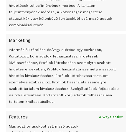
hirdetések teljesítményének mérése, A tartalom
teljesítményének mérése, A közönségek megértése
statisztikák vagy különböző forrásokból származó adatok
kombinálásai révén.
Marketing
24 óra
Információk tárolása és/vagy elérése egy eszközön,
Korlátozott körű adatok felhasználása hirdetések
Átmenetileg szünetelnek az összecsapások Bahmutnál
kiválasztásához, Profilok létrehozása személyre szabott
hirdetés érdekében, Profilok használata személyre szabott
Egy vagyonért adták el Banksy művét miután elégették.
hirdetés kiválasztásához, Profilok létrehozása tartalom
Az 1950-ben elhunyt alkotók művei szabadon
személyre szabásához, Profilok használata személyre
felhasználhatóvá válnak
szabott tartalom kiválasztásához, Szolgáltatások fejlesztése
és tökéletesítése, Korlátozott körű adatok felhasználása
Megváltoztatják a montenegrói egyházügyi törvény
tartalom kiválasztásához.
A jövő évben Csehország hatalmas hiánnyal fog gazdálkodni
Features
Always active
Peking – A visegrádi országok zsidó kulturális örökségét
bemutató fotókiállítás nyílt
Más adatforrásokból származó adatok