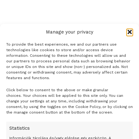
Manage your privacy
To provide the best experiences, we and our partners use
technologies like cookies to store and/or access device
information. Consenting to these technologies will allow us and
our partners to process personal data such as browsing behavior
or unique IDs on this site and show (non-) personalized ads. Not
consenting or withdrawing consent, may adversely affect certain
features and functions.
Click below to consent to the above or make granular
- H I R D E T É S -
choices. Your choices will be applied to this site only. You can
change your settings at any time, including withdrawing your
consent, by using the toggles on the Cookie Policy, or by clicking on
the manage consent button at the bottom of the screen.
Statistics
Információk tárolása és/vagy elérése egy eszközön, A