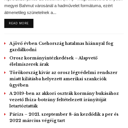
slavery in the US.
megyei Bahmut városánál a hadművelet formátuma, ezért
pic.twitter.com/egNYRQSdbz
átmenetileg szünetelnek a...
— John Ackermann 📻
DETAILS
READ MORE
(@jackermann)
June 19, 2020
A jövő évben Csehország hatalmas hiánnyal fog
Meng Van-csout, a Huawei alapítójának, Zsen Cseng-fejnek
gazdálkodni
a lányát 2018. december 1-én fogták el a vancouveri
Orosz kormányintézkedések – Alapvető
repülőtéren az Egyesült Államok kérésére. Az Iránt sújtó
élelmiszerek árak
szankciók megsértésének gyanúja miatt, kiadatási eljárása
Törökország kivár az orosz légvédelmi rendszer
jelenleg is folyik Kanadában.
miatt kilátásba helyezett amerikai szankciók
ügyében
Csao Li-csien külügyi szóvivő pénteki sajtótájékoztatóján
A 2019-ben az akkori osztrák kormány bukásához
közölte, hogy a kémkedésre és az államtitkokra vonatkozó
vezető Ibiza-botrány feltételezett irányítóját
törvényeket sértő,
„rendkívül súlyos körülményekre utaló
letartóztatták
jelekre”
bukkantak. A törvény alapján 10 évtől
Párizs – 2021. szeptember 8-án kezdődik a per és
életfogytiglanig tartó börtönbüntetés szabható ki.
2022 március végéig tart