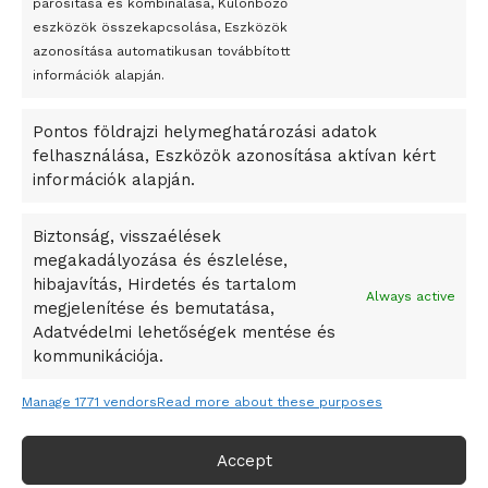
párosítása és kombinálása, Különböző
Megveszi az osztrák Wienerberger az amerikai Meridian
eszközök összekapcsolása, Eszközök
Bricket
azonosítása automatikusan továbbított
A Startup Campus egyetemi programjainak legjobbjai az
információk alapján.
okosváros és zöld energetikai ötletek lettek
Pontos földrajzi helymeghatározási adatok
A Ringo Starr új albummal jelentkezik
felhasználása, Eszközök azonosítása aktívan kért
A Vajdasági Magyar Szövetség államtitkárait kinevezték
információk alapján.
A középkori közép-ázsiai városállamok bukását nem
Dzsingisz kán hódító hadjárata okozta
Biztonság, visszaélések
megakadályozása és észlelése,
Kuramagomedov ötödik, Muszukajev elődöntős – Birkózó
hibajavítás, Hirdetés és tartalom
világkupa
Always active
megjelenítése és bemutatása,
Adatvédelmi lehetőségek mentése és
kommunikációja.
Manage 1771 vendors
Read more about these purposes
Accept