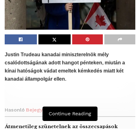
Justin Trudeau kanadai miniszterelnök
mély
csalódottságának adott hangot pénteken
, miután a
kínai hatóságok vádat emeltek kémkedés miatt két
kanadai állampolgár ellen.
Hasonló
Bejegyzések
Continue Reading
Átmenetileg szünetelnek az összecsapások
Bahmutnál