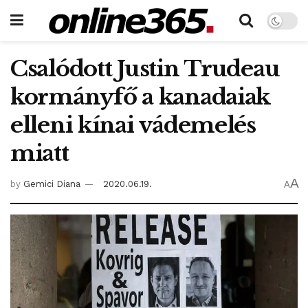
Csalódott Justin Trudeau
kormányfő a kanadaiak
elleni kínai vádemelés
miatt
A
by
Gemici Diana
2020.06.19.
A