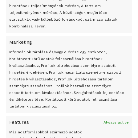
hirdetések teljesítményének mérése, A tartalom
teljesítményének mérése, A közönségek megértése
statisztikák vagy különböző forrásokból származó adatok
kombinálásai révén.
Marketing
24 óra
Információk tárolása és/vagy elérése egy eszközön,
Korlátozott körű adatok felhasználása hirdetések
Átmenetileg szünetelnek az összecsapások Bahmutnál
kiválasztásához, Profilok létrehozása személyre szabott
hirdetés érdekében, Profilok használata személyre szabott
Egy vagyonért adták el Banksy művét miután elégették.
hirdetés kiválasztásához, Profilok létrehozása tartalom
Az 1950-ben elhunyt alkotók művei szabadon
személyre szabásához, Profilok használata személyre
felhasználhatóvá válnak
szabott tartalom kiválasztásához, Szolgáltatások fejlesztése
és tökéletesítése, Korlátozott körű adatok felhasználása
Megváltoztatják a montenegrói egyházügyi törvény
tartalom kiválasztásához.
A jövő évben Csehország hatalmas hiánnyal fog gazdálkodni
Features
Always active
Peking – A visegrádi országok zsidó kulturális örökségét
bemutató fotókiállítás nyílt
Más adatforrásokból származó adatok