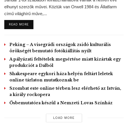
(@brand_arthur)
June 18, 2020
elhunyt szerzők művei. Köztük van Orwell 1984 és Állatfarm
című világhírű műve,...
Az egyik felvételen az alkotás hátoldala látható, ahol a mű
tulajdonosváltásait dokumentálták. Brandt hozzátette: a
DETAILS
READ MORE
kép elülső részén egy új karcolás is látszik.
„Nincs kétségem afelől, hogy a kép valódi” – mondta a
Peking – A visegrádi országok zsidó kulturális
műszakértő, aki abból indul ki, hogy a tolvajok ezekkel a
örökségét bemutató fotókiállítás nyílt
fotókkal keresnek vásárlót a feketepiacon. Holland
A pályázati feltételek megsértése miatt kizártak egy
produkciót a Dalból
médiajelentések szerint a nueneni paplak kertjét ábrázoló
kép értéke akár a hatmillió eurót (kétmilliárd forintot) is
Shakespeare egykori háza helyén feltárt leletek
online tárlaton mutatkoznak be
elérheti.
Szombat este online térben lesz elérhető az István,
A Singer Laren Múzeum saját kollekciója főleg modernista,
a király rockopera
így neoimpresszionista, pointillista, expresszionista és
Ősbemutatóra készül a Nemzeti Lovas Színház
kubista festők műveiből áll. A bezárás előtt azonban épp
holland művészeknek szentelt időszaki kiállítást rendeztek
LOAD MORE
A lélek tükre
címmel az amszterdami Rijksmuseummal