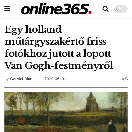
Egy holland
műtárgyszakértő friss
fotókhoz jutott a lopott
Van Gogh-festményről
A
by
Gemici Diana
2020.06.19.
A