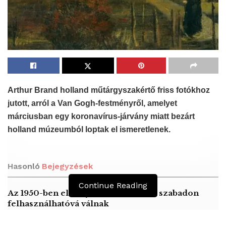
Arthur Brand holland műtárgyszakértő
friss fotókhoz
jutott
, arról a Van Gogh-festményről, amelyet
márciusban egy koronavírus-járvány miatt bezárt
holland múzeumból loptak el ismeretlenek.
Hasonló
Bejegyzések
Continue Reading
Az 1950-ben elhunyt alkotók művei szabadon
felhasználhatóvá válnak
Peking – A visegrádi országok zsidó kulturális