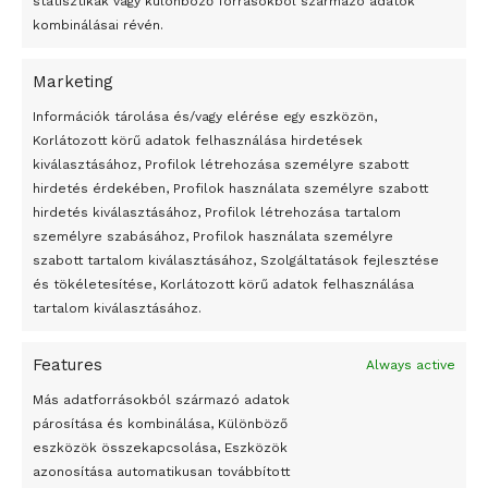
statisztikák vagy különböző forrásokból származó adatok
kombinálásai révén.
Marketing
24 óra
Információk tárolása és/vagy elérése egy eszközön,
Korlátozott körű adatok felhasználása hirdetések
Átmenetileg szünetelnek az összecsapások Bahmutnál
kiválasztásához, Profilok létrehozása személyre szabott
hirdetés érdekében, Profilok használata személyre szabott
Egy vagyonért adták el Banksy művét miután elégették.
hirdetés kiválasztásához, Profilok létrehozása tartalom
Az 1950-ben elhunyt alkotók művei szabadon
személyre szabásához, Profilok használata személyre
felhasználhatóvá válnak
szabott tartalom kiválasztásához, Szolgáltatások fejlesztése
és tökéletesítése, Korlátozott körű adatok felhasználása
Megváltoztatják a montenegrói egyházügyi törvény
tartalom kiválasztásához.
A jövő évben Csehország hatalmas hiánnyal fog gazdálkodni
Features
Always active
Peking – A visegrádi országok zsidó kulturális örökségét
bemutató fotókiállítás nyílt
Más adatforrásokból származó adatok
párosítása és kombinálása, Különböző
Megveszi az osztrák Wienerberger az amerikai Meridian
eszközök összekapcsolása, Eszközök
Bricket
azonosítása automatikusan továbbított