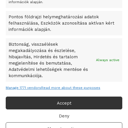
A Startup Campus egyetemi programjainak legjobbjai az
információk alapján.
okosváros és zöld energetikai ötletek lettek
Pontos földrajzi helymeghatározási adatok
A Ringo Starr új albummal jelentkezik
felhasználása, Eszközök azonosítása aktívan kért
A Vajdasági Magyar Szövetség államtitkárait kinevezték
információk alapján.
A középkori közép-ázsiai városállamok bukását nem
Dzsingisz kán hódító hadjárata okozta
Biztonság, visszaélések
megakadályozása és észlelése,
Kuramagomedov ötödik, Muszukajev elődöntős – Birkózó
hibajavítás, Hirdetés és tartalom
világkupa
Always active
megjelenítése és bemutatása,
Adatvédelmi lehetőségek mentése és
kommunikációja.
Manage 1771 vendors
Read more about these purposes
Accept
Deny
Adatvédelmi irányelvek
Felhasználási feltételek