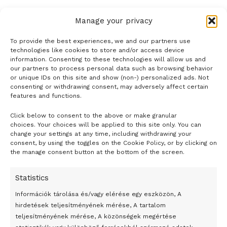
Manage your privacy
To provide the best experiences, we and our partners use
technologies like cookies to store and/or access device
information. Consenting to these technologies will allow us and
our partners to process personal data such as browsing behavior
or unique IDs on this site and show (non-) personalized ads. Not
consenting or withdrawing consent, may adversely affect certain
features and functions.
Click below to consent to the above or make granular
- H I R D E T É S -
choices. Your choices will be applied to this site only. You can
change your settings at any time, including withdrawing your
consent, by using the toggles on the Cookie Policy, or by clicking on
the manage consent button at the bottom of the screen.
Statistics
Információk tárolása és/vagy elérése egy eszközön, A
hirdetések teljesítményének mérése, A tartalom
teljesítményének mérése, A közönségek megértése