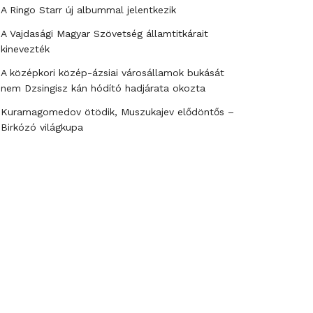
A Ringo Starr új albummal jelentkezik
A Vajdasági Magyar Szövetség államtitkárait
kinevezték
A középkori közép-ázsiai városállamok bukását
nem Dzsingisz kán hódító hadjárata okozta
Kuramagomedov ötödik, Muszukajev elődöntős –
Birkózó világkupa