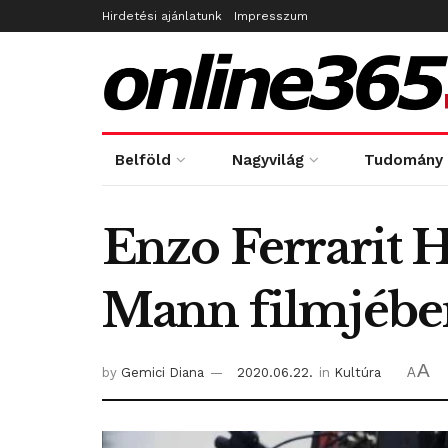
Hirdetési ajánlatunk
Impresszum
Belföld
Nagyvilág
Tudomány
Enzo Ferrarit 
Mann filmjébe
A
by
Gemici Diana
2020.06.22.
in
Kultúra
A