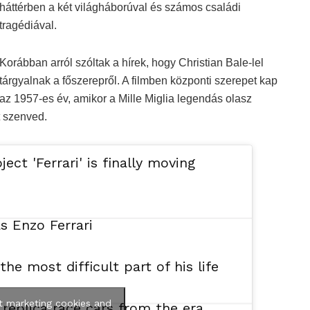
háttérben a két világháborúval és számos családi
tragédiával.
Korábban arról szóltak a hírek, hogy Christian Bale-lel
tárgyalnak a főszerepről. A filmben központi szerepet kap
az 1957-es év, amikor a Mille Miglia legendás olasz
t szenved.
ect 'Ferrari' is finally moving
s Enzo Ferrari
he most difficult part of his life
t marketing cookies and
f replica race cars from the era