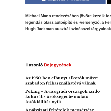
Michael Mann rendezésében
jövőre kezdik for
legendás olasz autóépítő és -versenyző, a Ferr
Hugh Jackman ausztrál színésszel tárgyalnak 
Hasonló
Bejegyzések
Az 1950-ben elhunyt alkotók művei
szabadon felhasználhatóvá válnak
Peking – A visegrádi országok zsidó
kulturális örökségét bemutató
fotókiállítás nyílt
A pályázati feltételek megsértése