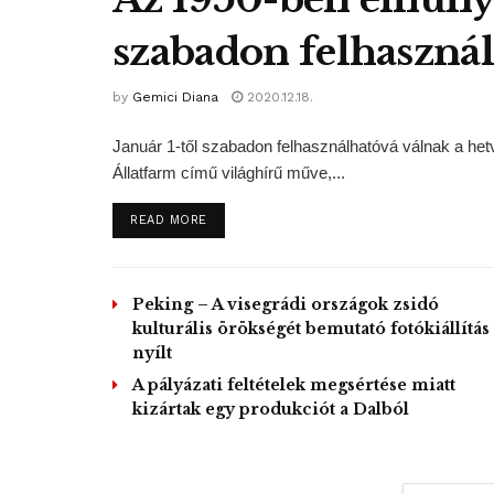
szabadon felhaszná
by
Gemici Diana
2020.12.18.
Január 1-től szabadon felhasználhatóvá válnak a he
Állatfarm című világhírű műve,...
DETAILS
READ MORE
Peking – A visegrádi országok zsidó
kulturális örökségét bemutató fotókiállítás
nyílt
A pályázati feltételek megsértése miatt
kizártak egy produkciót a Dalból