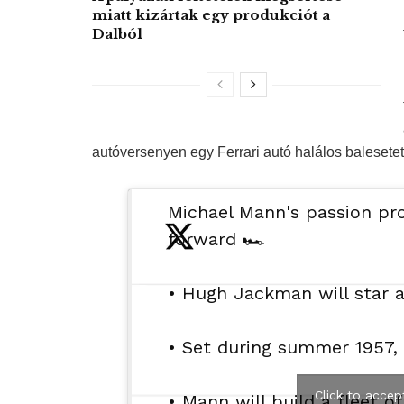
miatt kizártak egy produkciót a
Dalból
autóversenyen egy Ferrari autó halálos balesete
Michael Mann's passion proj
forward 🏎
• Hugh Jackman will star a
• Set during summer 1957, t
Click to accep
• Mann will build a fleet o