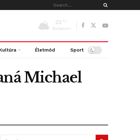
22
°C
Budapest
Kultúra
Életmód
Sport
aná Michael