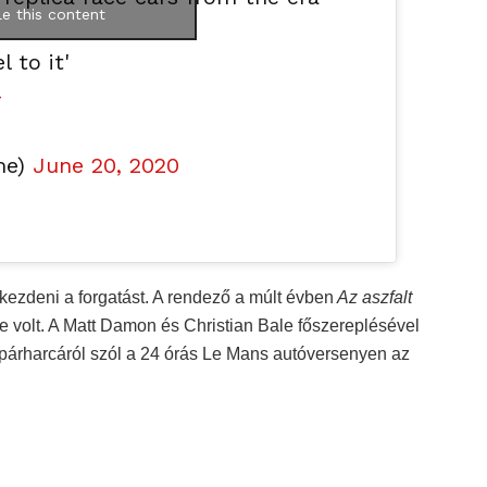
e this content
 to it'
4
me)
June 20, 2020
kezdeni a forgatást. A rendező a múlt évben
Az aszfalt
e volt. A Matt Damon és Christian Bale főszereplésével
i párharcáról szól a 24 órás Le Mans autóversenyen az