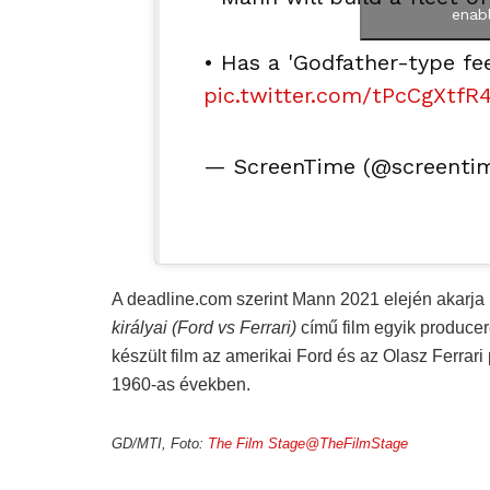
enabl
• Has a 'Godfather-type feel
pic.twitter.com/tPcCgXtfR
— ScreenTime (@screenti
A deadline.com szerint Mann 2021 elején akarja 
királyai
(Ford vs Ferrari)
című film egyik producer
készült film az amerikai Ford és az Olasz Ferrar
1960-as években.
GD/MTI, Foto:
The Film Stage@TheFilmStage