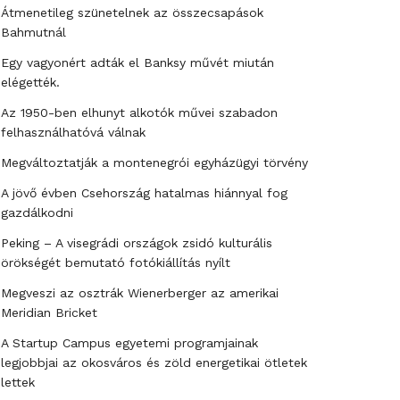
Átmenetileg szünetelnek az összecsapások
Bahmutnál
Egy vagyonért adták el Banksy művét miután
elégették.
Az 1950-ben elhunyt alkotók művei szabadon
felhasználhatóvá válnak
Megváltoztatják a montenegrói egyházügyi törvény
A jövő évben Csehország hatalmas hiánnyal fog
gazdálkodni
Peking – A visegrádi országok zsidó kulturális
örökségét bemutató fotókiállítás nyílt
Megveszi az osztrák Wienerberger az amerikai
Meridian Bricket
A Startup Campus egyetemi programjainak
legjobbjai az okosváros és zöld energetikai ötletek
lettek