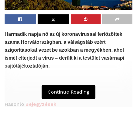
Harmadik napja nő az új koronavírussal fertőzöttek
száma
Horvátországban, a válságstáb ezért
szigorításokat vezet be azokban a megyékben, ahol
ismét elterjedt a vírus – derült ki a testület vasárnapi
sajtótájékoztatóján.
Continue Reading
Hasonló
Bejegyzések
Átmenetileg szünetelnek az összecsapások
Bahmutnál