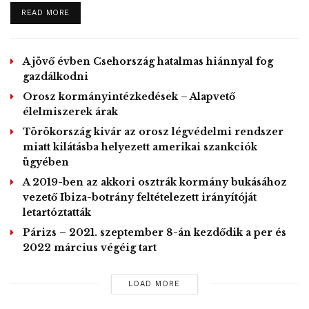
szakember, a válságstáb tagja elmondta: az emberek túl
DETAILS
READ MORE
könnyen vették a korlátozások feloldását.
Már nem tartják magukat a közösségi
A jövő évben Csehország hatalmas hiánnyal fog
távolságtartás szabályaihoz és a higiéniai
gazdálkodni
előírásokhoz. Továbbra is ajánlott a
Orosz kormányintézkedések – Alapvető
élelmiszerek árak
szájmaszk viselése a tömegközlekedési
Törökország kivár az orosz légvédelmi rendszer
eszközökön és a zárt terekben – mondta.
miatt kilátásba helyezett amerikai szankciók
A szomszédos Szlovéniában a kormány vasárnapi
ügyében
jelentése szerint az elmúlt 24 órában eggyel, 1520-ra nőtt
A 2019-ben az akkori osztrák kormány bukásához
vezető Ibiza-botrány feltételezett irányítóját
az új koronavírussal diagnosztizált fertőzöttek száma. Új
letartóztatták
halálesetet nem regisztráltak, a járvány halálos
Párizs – 2021. szeptember 8-án kezdődik a per és
áldozatainak száma 109 maradt. A diagnosztizált betegek
2022 március végéig tart
közül mindössze hatan vannak kórházban, közülük egyet
ápolnak intenzív osztályon.
LOAD MORE
Ljubljana pénteken ismét korlátozásokat vezetett be a