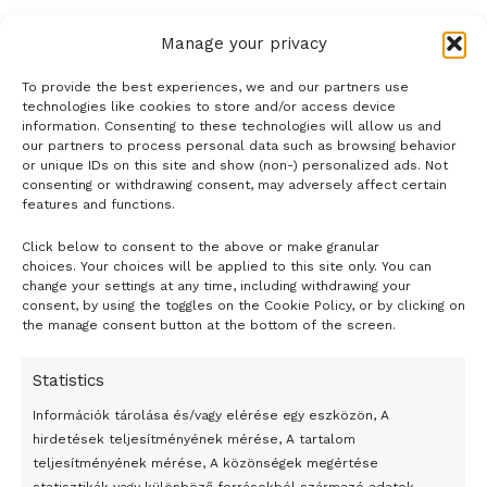
Manage your privacy
To provide the best experiences, we and our partners use
technologies like cookies to store and/or access device
information. Consenting to these technologies will allow us and
our partners to process personal data such as browsing behavior
or unique IDs on this site and show (non-) personalized ads. Not
consenting or withdrawing consent, may adversely affect certain
features and functions.
Click below to consent to the above or make granular
- H I R D E T É S -
choices. Your choices will be applied to this site only. You can
change your settings at any time, including withdrawing your
consent, by using the toggles on the Cookie Policy, or by clicking on
the manage consent button at the bottom of the screen.
Statistics
Információk tárolása és/vagy elérése egy eszközön, A
hirdetések teljesítményének mérése, A tartalom
teljesítményének mérése, A közönségek megértése