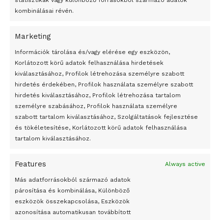
statisztikák vagy különböző forrásokból származó adatok
kombinálásai révén.
Marketing
24 óra
Információk tárolása és/vagy elérése egy eszközön,
Korlátozott körű adatok felhasználása hirdetések
Átmenetileg szünetelnek az összecsapások Bahmutnál
kiválasztásához, Profilok létrehozása személyre szabott
hirdetés érdekében, Profilok használata személyre szabott
Egy vagyonért adták el Banksy művét miután elégették.
hirdetés kiválasztásához, Profilok létrehozása tartalom
Az 1950-ben elhunyt alkotók művei szabadon
személyre szabásához, Profilok használata személyre
felhasználhatóvá válnak
szabott tartalom kiválasztásához, Szolgáltatások fejlesztése
és tökéletesítése, Korlátozott körű adatok felhasználása
Megváltoztatják a montenegrói egyházügyi törvény
tartalom kiválasztásához.
A jövő évben Csehország hatalmas hiánnyal fog gazdálkodni
Features
Always active
Peking – A visegrádi országok zsidó kulturális örökségét
bemutató fotókiállítás nyílt
Más adatforrásokból származó adatok
párosítása és kombinálása, Különböző
Megveszi az osztrák Wienerberger az amerikai Meridian
eszközök összekapcsolása, Eszközök
Bricket
azonosítása automatikusan továbbított