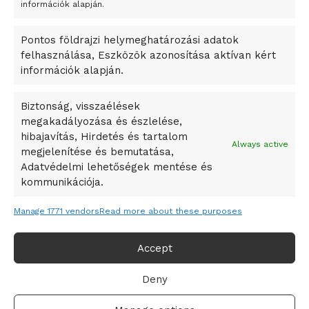
A Startup Campus egyetemi programjainak legjobbjai az
információk alapján.
okosváros és zöld energetikai ötletek lettek
Pontos földrajzi helymeghatározási adatok
A Ringo Starr új albummal jelentkezik
felhasználása, Eszközök azonosítása aktívan kért
A Vajdasági Magyar Szövetség államtitkárait kinevezték
információk alapján.
A középkori közép-ázsiai városállamok bukását nem
Dzsingisz kán hódító hadjárata okozta
Biztonság, visszaélések
megakadályozása és észlelése,
Kuramagomedov ötödik, Muszukajev elődöntős – Birkózó
hibajavítás, Hirdetés és tartalom
világkupa
Always active
megjelenítése és bemutatása,
Adatvédelmi lehetőségek mentése és
kommunikációja.
Manage 1771 vendors
Read more about these purposes
Accept
Deny
Adatvédelmi irányelvek
Felhasználási feltételek