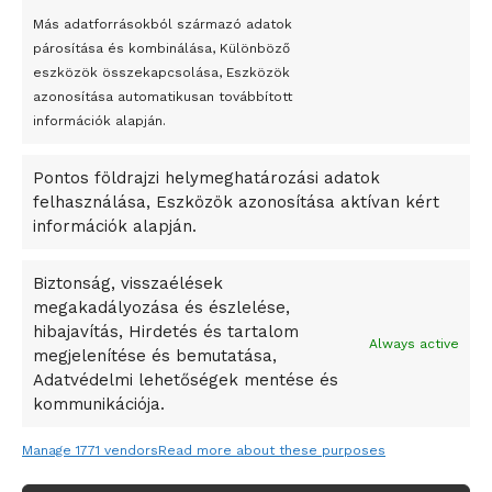
bemutató fotókiállítás nyílt
Más adatforrásokból származó adatok
párosítása és kombinálása, Különböző
Megveszi az osztrák Wienerberger az amerikai Meridian
eszközök összekapcsolása, Eszközök
Bricket
azonosítása automatikusan továbbított
A Startup Campus egyetemi programjainak legjobbjai az
információk alapján.
okosváros és zöld energetikai ötletek lettek
Pontos földrajzi helymeghatározási adatok
A Ringo Starr új albummal jelentkezik
felhasználása, Eszközök azonosítása aktívan kért
A Vajdasági Magyar Szövetség államtitkárait kinevezték
információk alapján.
A középkori közép-ázsiai városállamok bukását nem
Dzsingisz kán hódító hadjárata okozta
Biztonság, visszaélések
megakadályozása és észlelése,
Kuramagomedov ötödik, Muszukajev elődöntős – Birkózó
hibajavítás, Hirdetés és tartalom
világkupa
Always active
megjelenítése és bemutatása,
Adatvédelmi lehetőségek mentése és
kommunikációja.
Manage 1771 vendors
Read more about these purposes