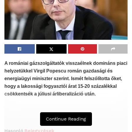
A romániai gázszolgáltatók visszaélnek domináns piaci
helyzetükkel
Virgil Popescu román gazdasági és
energiaügyi miniszter szerint
. Ismét felszólította őket,
hogy a lakossági fogyasztói árat 15-20 százalékkal
csökkentsék a júliusi árliberalizáció után.
Continue Reading
Hasonló
Bejegyzések