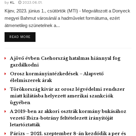
hatóság és a kormány révén, ha a szolgáltatók a
by
KL
2023.06.01.
későbbiekben, például augusztus 1-től sem kínálnak
Kijev, 2023. június 1., csütörtök (MTI) - Megváltozott a Donyeck
olcsóbban gázt a fogyasztóknak.
megyei Bahmut városánál a hadművelet formátuma, ezért
átmenetileg szünetelnek a...
Az E-ON egy kedden kiadott közleményben jelentette be,
DETAILS
hogy nem tud alacsonyabb áron gázhoz jutni. Ezért nem
READ MORE
tartja indokoltnak a miniszter által követelt árcsökkentést. A
romániai lakossági gázpiacot 90 százalékban uralja a
A jövő évben Csehország hatalmas hiánnyal fog
francia és a német vállalat, körülbelül fele-fele arányban.
gazdálkodni
Az ipari fogyasztók az energiahordozót már 2014 végétől
Orosz kormányintézkedések – Alapvető
szabad piaci feltételek mellett kapják. Romániában több
élelmiszerek árak
mint 30 gázszolgáltató működik a piacon.
Törökország kivár az orosz légvédelmi rendszer
miatt kilátásba helyezett amerikai szankciók
Az INSCOP közvélemény-kutató intézet egy szerdán
ügyében
közzétett felmérése szerint a román lakosság alig fele tud
A 2019-ben az akkori osztrák kormány bukásához
arról, hogy július 1-től megszűnik a lakossági gáz árának
vezető Ibiza-botrány feltételezett irányítóját
szabályozása.
letartóztatták
Párizs – 2021. szeptember 8-án kezdődik a per és
GD/MTI, Foto:
EurActiv România@EurActivRomania