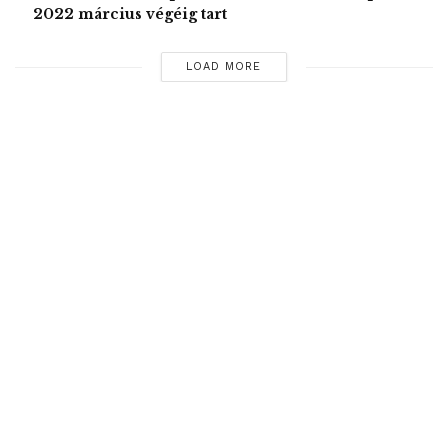
2022 március végéig tart
Tags:
gázszolgáltatók
román gazdasági miniszter
románia
Virgil Popescu
visszaélés
LOAD MORE