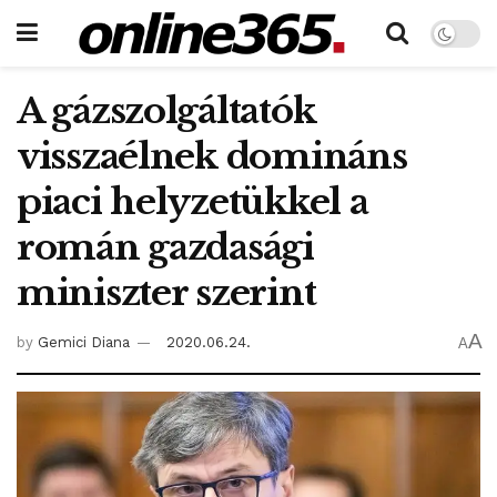
A gázszolgáltatók
visszaélnek domináns
piaci helyzetükkel a
román gazdasági
miniszter szerint
A
by
Gemici Diana
2020.06.24.
A