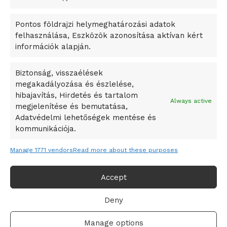
okosváros és zöld energetikai ötletek lettek
Pontos földrajzi helymeghatározási adatok
A Ringo Starr új albummal jelentkezik
felhasználása, Eszközök azonosítása aktívan kért
A Vajdasági Magyar Szövetség államtitkárait kinevezték
információk alapján.
A középkori közép-ázsiai városállamok bukását nem
Dzsingisz kán hódító hadjárata okozta
Biztonság, visszaélések
megakadályozása és észlelése,
Kuramagomedov ötödik, Muszukajev elődöntős – Birkózó
hibajavítás, Hirdetés és tartalom
világkupa
Always active
megjelenítése és bemutatása,
Adatvédelmi lehetőségek mentése és
kommunikációja.
Manage 1771 vendors
Read more about these purposes
Accept
Deny
Adatvédelmi irányelvek
Felhasználási feltételek
Manage options