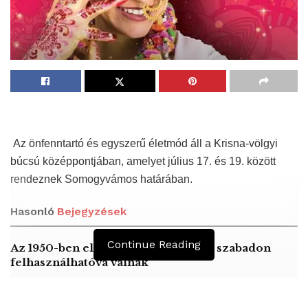
Az önfenntartó és egyszerű életmód áll a Krisna-völgyi
búcsú középpontjában, amelyet július 17. és 19. között
rendeznek Somogyvámos határában.
Hasonló
Bejegyzések
Continue Reading
Az 1950-ben elhunyt alkotók művei szabadon
felhasználhatóvá válnak
Peking – A visegrádi országok zsidó kulturális
örökségét bemutató fotókiállítás nyílt