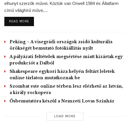
elhunyt szerzők művei. Köztük van Orwell 1984 és Állatfarm
A járványveszély miatt a völgy bejáratánál és a
című világhírű műve,...
templomépületben védőmaszkok kaphatók, a főépületnél
és az étteremsátorban kézfertőtlenítőt helyeznek ki és arra
DETAILS
READ MORE
kérnek mindenkit, hogy a rendezvényt csak egészségesen
látogassák.
Peking – A visegrádi országok zsidó kulturális
örökségét bemutató fotókiállítás nyílt
A Krisna-völgyi búcsúról bővebb információk a
A pályázati feltételek megsértése miatt kizártak egy
krisnavolgy.hu oldalon olvashatók.
produkciót a Dalból
Shakespeare egykori háza helyén feltárt leletek
MA / MTI, Fotó – Krisnavölgy.hu
online tárlaton mutatkoznak be
Szombat este online térben lesz elérhető az István,
Tags:
Krisna-völgyi búcsú
önfenntartás
Somogyvámos
a király rockopera
tanítás
Ősbemutatóra készül a Nemzeti Lovas Színház
LOAD MORE