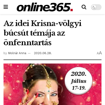
Az idei Krisna-völgyi
búcsút témája az
önfenntartás
A
by
Molnár Anna
2020.06.28.
A