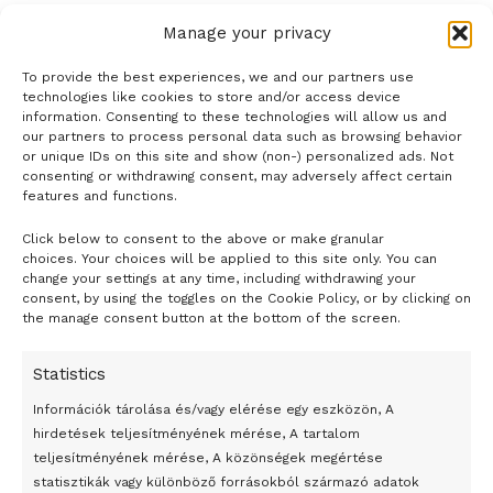
Manage your privacy
To provide the best experiences, we and our partners use
technologies like cookies to store and/or access device
information. Consenting to these technologies will allow us and
our partners to process personal data such as browsing behavior
or unique IDs on this site and show (non-) personalized ads. Not
consenting or withdrawing consent, may adversely affect certain
features and functions.
Click below to consent to the above or make granular
- H I R D E T É S -
choices. Your choices will be applied to this site only. You can
change your settings at any time, including withdrawing your
consent, by using the toggles on the Cookie Policy, or by clicking on
the manage consent button at the bottom of the screen.
Statistics
Információk tárolása és/vagy elérése egy eszközön, A
hirdetések teljesítményének mérése, A tartalom
teljesítményének mérése, A közönségek megértése
statisztikák vagy különböző forrásokból származó adatok