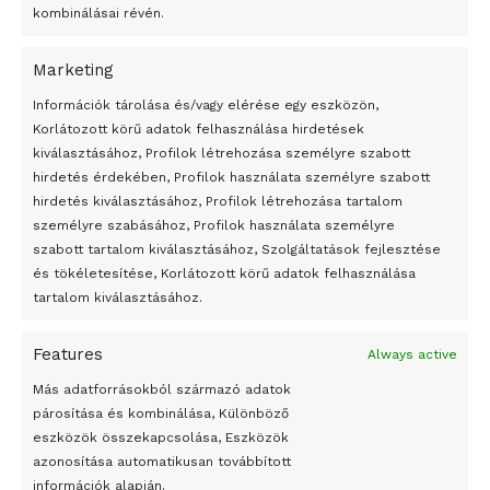
kombinálásai révén.
Marketing
24 óra
Információk tárolása és/vagy elérése egy eszközön,
Korlátozott körű adatok felhasználása hirdetések
Átmenetileg szünetelnek az összecsapások Bahmutnál
kiválasztásához, Profilok létrehozása személyre szabott
hirdetés érdekében, Profilok használata személyre szabott
Egy vagyonért adták el Banksy művét miután elégették.
hirdetés kiválasztásához, Profilok létrehozása tartalom
Az 1950-ben elhunyt alkotók művei szabadon
személyre szabásához, Profilok használata személyre
felhasználhatóvá válnak
szabott tartalom kiválasztásához, Szolgáltatások fejlesztése
és tökéletesítése, Korlátozott körű adatok felhasználása
Megváltoztatják a montenegrói egyházügyi törvény
tartalom kiválasztásához.
A jövő évben Csehország hatalmas hiánnyal fog gazdálkodni
Features
Always active
Peking – A visegrádi országok zsidó kulturális örökségét
bemutató fotókiállítás nyílt
Más adatforrásokból származó adatok
párosítása és kombinálása, Különböző
Megveszi az osztrák Wienerberger az amerikai Meridian
eszközök összekapcsolása, Eszközök
Bricket
azonosítása automatikusan továbbított
A Startup Campus egyetemi programjainak legjobbjai az
információk alapján.