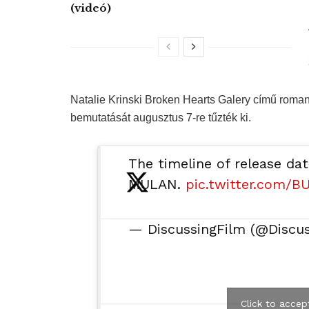
(videó)
Natalie Krinski Broken Hearts Galery című roman
bemutatását augusztus 7-re tűzték ki.
The timeline of release d
MULAN.
pic.twitter.com/
— DiscussingFilm (@Discu
Click to accep