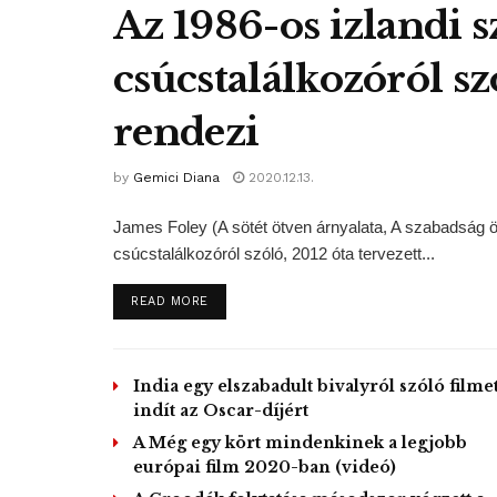
Az 1986-os izlandi 
csúcstalálkozóról sz
rendezi
by
Gemici Diana
2020.12.13.
James Foley (A sötét ötven árnyalata, A szabadság öt
csúcstalálkozóról szóló, 2012 óta tervezett...
DETAILS
READ MORE
India egy elszabadult bivalyról szóló filme
indít az Oscar-díjért
A Még egy kört mindenkinek a legjobb
európai film 2020-ban (videó)