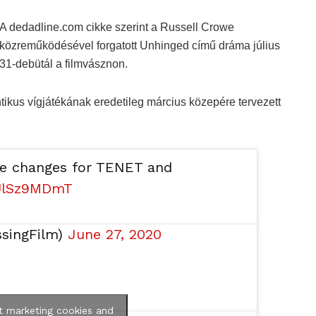
A dedadline.com cikke szerint a Russell Crowe
közreműködésével forgatott Unhinged című dráma július
31-debütál a filmvásznon.
tikus vígjátékának eredetileg március közepére tervezett
ate changes for TENET and
BUlSz9MDmT
ssingFilm)
June 27, 2020
t marketing cookies and