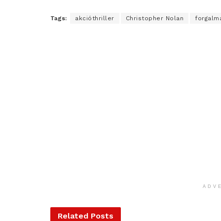
Tags:
akcióthriller
Christopher Nolan
forgalm
ADV
Related
Posts