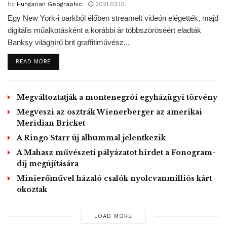
r
GD/MTI, Foto:
GLOBAL BLACKPINK⁰⁶²⁶@GlobalBlackPink
k
by
Hungarian Geographic
2021.03.10.
a
g
g
e
y
g
g
n
Egy New York-i parkból élőben streamelt videón elégették, majd
t
l
l
Tags:
Blackpink
Dél-Koreai együttes
három világrekord
t
digitális műalkotásként a korábbi ár többszöröséért eladták
e
e
i
How You Like That
lányegyüttes
M
F
m
Banksy világhírű brit graffitiművész...
u
u
e
t
l
DETAILS
READ MORE
e
l
s
c
r
e
Megváltoztatják a montenegrói egyházügyi törvény
e
n
Megveszi az osztrák Wienerberger az amerikai
Meridian Bricket
A Ringo Starr új albummal jelentkezik
A Mahasz művészeti pályázatot hirdet a Fonogram-
díj megújítására
Minierőművel házaló csalók nyolcvanmilliós kárt
okoztak
LOAD MORE