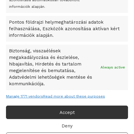
azonosítása automatikusan továbbított
A Startup Campus egyetemi programjainak legjobbjai az
információk alapján.
okosváros és zöld energetikai ötletek lettek
Pontos földrajzi helymeghatározási adatok
A Ringo Starr új albummal jelentkezik
felhasználása, Eszközök azonosítása aktívan kért
A Vajdasági Magyar Szövetség államtitkárait kinevezték
információk alapján.
A középkori közép-ázsiai városállamok bukását nem
Dzsingisz kán hódító hadjárata okozta
Biztonság, visszaélések
megakadályozása és észlelése,
Kuramagomedov ötödik, Muszukajev elődöntős – Birkózó
hibajavítás, Hirdetés és tartalom
világkupa
Always active
megjelenítése és bemutatása,
Adatvédelmi lehetőségek mentése és
kommunikációja.
Manage 1771 vendors
Read more about these purposes
Accept
Deny