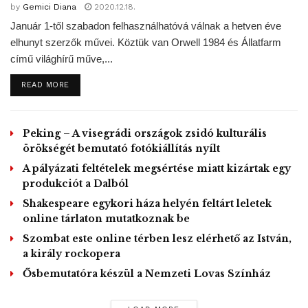
by
Gemici Diana
2020.12.18.
szövegírói között ezúttal 635,2 millió forintot, a magyar
Január 1-től szabadon felhasználhatóvá válnak a hetven éve
komolyzenei művek alkotói között pedig 126,8 millió forint
elhunyt szerzők művei. Köztük van Orwell 1984 és Állatfarm
jogdíjat osztott fel az Artisjus. 1991-en kapnak legalább
című világhírű műve,...
ötvenezer forintot a művek élőzenei megszólalásáért.
Közülük 1283 alkotó jogdíja haladta meg a százezer
DETAILS
READ MORE
forintot.
Peking – A visegrádi országok zsidó kulturális
„Nagy kérdés, mi lesz jövőre az idei, lényegében elmaradt
örökségét bemutató fotókiállítás nyílt
tavaszi-nyári koncertszezont követően. Jelenleg igen
A pályázati feltételek megsértése miatt kizártak egy
nehéz megbecsülni a várható veszteségeket, de a
produkciót a Dalból
pesszimistább számítások szerint a koncertek után járó
Shakespeare egykori háza helyén feltárt leletek
jogdíjak esetében 50-60 százalékos kiseséssel kell
online tárlaton mutatkoznak be
számolnia a szerzőknek 2021-ben” – szerepel a
Szombat este online térben lesz elérhető az István,
a király rockopera
közleményben.
Ősbemutatóra készül a Nemzeti Lovas Színház
A rendezvényszervezők által beküldött listák szerint a