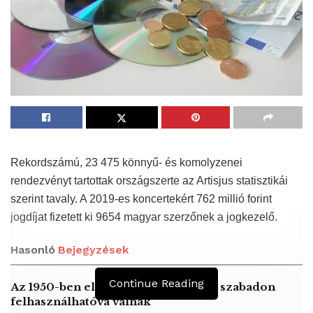
Rekordszámú, 23 475 könnyű- és komolyzenei
rendezvényt tartottak országszerte az Artisjus statisztikái
szerint tavaly. A 2019-es koncertekért 762 millió forint
jogdíjat fizetett ki 9654 magyar szerzőnek a jogkezelő.
Hasonló
Bejegyzések
Continue Reading
Az 1950-ben elhunyt alkotók művei szabadon
felhasználhatóvá válnak