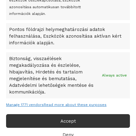
eszközök összekapcsolása, Eszközök
Bricket
azonosítása automatikusan továbbított
A Startup Campus egyetemi programjainak legjobbjai az
információk alapján.
okosváros és zöld energetikai ötletek lettek
Pontos földrajzi helymeghatározási adatok
A Ringo Starr új albummal jelentkezik
felhasználása, Eszközök azonosítása aktívan kért
A Vajdasági Magyar Szövetség államtitkárait kinevezték
információk alapján.
A középkori közép-ázsiai városállamok bukását nem
Dzsingisz kán hódító hadjárata okozta
Biztonság, visszaélések
megakadályozása és észlelése,
Kuramagomedov ötödik, Muszukajev elődöntős – Birkózó
hibajavítás, Hirdetés és tartalom
világkupa
Always active
megjelenítése és bemutatása,
Adatvédelmi lehetőségek mentése és
kommunikációja.
Manage 1771 vendors
Read more about these purposes
Accept
Deny