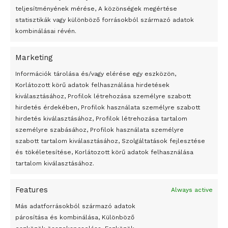
teljesítményének mérése, A közönségek megértése
statisztikák vagy különböző forrásokból származó adatok
kombinálásai révén.
Marketing
24 óra
Információk tárolása és/vagy elérése egy eszközön,
Korlátozott körű adatok felhasználása hirdetések
Átmenetileg szünetelnek az összecsapások Bahmutnál
kiválasztásához, Profilok létrehozása személyre szabott
hirdetés érdekében, Profilok használata személyre szabott
Egy vagyonért adták el Banksy művét miután elégették.
hirdetés kiválasztásához, Profilok létrehozása tartalom
Az 1950-ben elhunyt alkotók művei szabadon
személyre szabásához, Profilok használata személyre
felhasználhatóvá válnak
szabott tartalom kiválasztásához, Szolgáltatások fejlesztése
és tökéletesítése, Korlátozott körű adatok felhasználása
Megváltoztatják a montenegrói egyházügyi törvény
tartalom kiválasztásához.
A jövő évben Csehország hatalmas hiánnyal fog gazdálkodni
Features
Always active
Peking – A visegrádi országok zsidó kulturális örökségét
bemutató fotókiállítás nyílt
Más adatforrásokból származó adatok
párosítása és kombinálása, Különböző
Megveszi az osztrák Wienerberger az amerikai Meridian