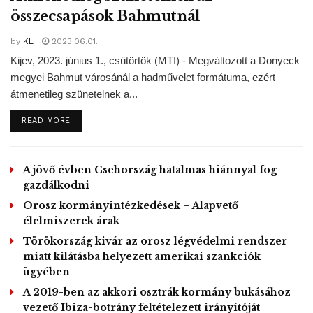
összecsapások Bahmutnál
átirányításába. ” A kényszerű áthelyezés ellentmond az
emberi jogoknak, és igazából serkenti az
by
KL
2023.06.01.
embercsempészetet” – tette hozzá.
Kijev, 2023. június 1., csütörtök (MTI) - Megváltozott a Donyeck
megyei Bahmut városánál a hadművelet formátuma, ezért
átmenetileg szünetelnek a...
Úgy látta: a jelenleg megújuló migrációs válság idején a
V4 alapfeladata a határok biztosítása, ezáltal az
DETAILS
READ MORE
állampolgárok biztonságának megőrzése, a migrációt
kiváltó konfliktusok helyszíni kezelése.
A jövő évben Csehország hatalmas hiánnyal fog
Az uniós költségvetési tervezetet illetően péntek reggel, a
gazdálkodni
V4-csúcstalálkozót megelőzően, Mateusz Morawiecki
Orosz kormányintézkedések – Alapvető
lengyel kormányfő a szlovák hivatali kollégájával, Igor
élelmiszerek árak
Matoviccsal közös sajtóértekezleten örvendetesnek
Törökország kivár az orosz légvédelmi rendszer
nevezte, hogy Varsó és Pozsony, de az egész V4 is
miatt kilátásba helyezett amerikai szankciók
nagyon hasonló álláspontot képvisel.
ügyében
A 2019-ben az akkori osztrák kormány bukásához
vezető Ibiza-botrány feltételezett irányítóját
Matovic a beiktatása utáni első hivatalos látogatására