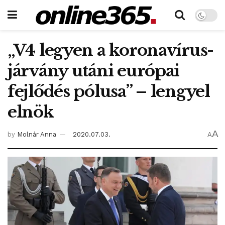
„V4 legyen a koronavírus-
járvány utáni európai
fejlődés pólusa” – lengyel
elnök
A
by
Molnár Anna
2020.07.03.
A