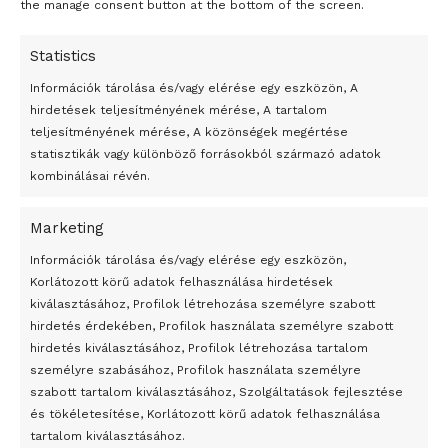
the manage consent button at the bottom of the screen.
Statistics
Információk tárolása és/vagy elérése egy eszközön, A
hirdetések teljesítményének mérése, A tartalom
teljesítményének mérése, A közönségek megértése
statisztikák vagy különböző forrásokból származó adatok
kombinálásai révén.
Marketing
24 óra
Információk tárolása és/vagy elérése egy eszközön,
Korlátozott körű adatok felhasználása hirdetések
Átmenetileg szünetelnek az összecsapások Bahmutnál
kiválasztásához, Profilok létrehozása személyre szabott
hirdetés érdekében, Profilok használata személyre szabott
Egy vagyonért adták el Banksy művét miután elégették.
hirdetés kiválasztásához, Profilok létrehozása tartalom
Az 1950-ben elhunyt alkotók művei szabadon
személyre szabásához, Profilok használata személyre
felhasználhatóvá válnak
szabott tartalom kiválasztásához, Szolgáltatások fejlesztése
és tökéletesítése, Korlátozott körű adatok felhasználása
Megváltoztatják a montenegrói egyházügyi törvény
tartalom kiválasztásához.