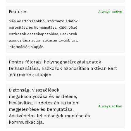
A jövő évben Csehország hatalmas hiánnyal fog gazdálkodni
Features
Always active
Peking – A visegrádi országok zsidó kulturális örökségét
bemutató fotókiállítás nyílt
Más adatforrásokból származó adatok
párosítása és kombinálása, Különböző
Megveszi az osztrák Wienerberger az amerikai Meridian
eszközök összekapcsolása, Eszközök
Bricket
azonosítása automatikusan továbbított
A Startup Campus egyetemi programjainak legjobbjai az
információk alapján.
okosváros és zöld energetikai ötletek lettek
Pontos földrajzi helymeghatározási adatok
A Ringo Starr új albummal jelentkezik
felhasználása, Eszközök azonosítása aktívan kért
A Vajdasági Magyar Szövetség államtitkárait kinevezték
információk alapján.
A középkori közép-ázsiai városállamok bukását nem
Dzsingisz kán hódító hadjárata okozta
Biztonság, visszaélések
megakadályozása és észlelése,
Kuramagomedov ötödik, Muszukajev elődöntős – Birkózó
hibajavítás, Hirdetés és tartalom
világkupa
Always active
megjelenítése és bemutatása,
Adatvédelmi lehetőségek mentése és
kommunikációja.