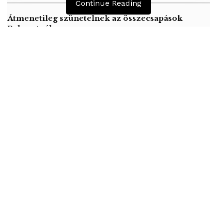
Continue Reading
Átmenetileg szünetelnek az összecsapások
Bahmutnál
A jövő évben Csehország hatalmas hiánnyal fog
gazdálkodni
Orosz kormányintézkedések – Alapvető
élelmiszerek árak
Andrzej Duda arra biztatta a V4 kormányfőit, hogy közös
álláspontot dolgozzanak ki az EU 2021-2027-es
költségvetési tervezetéről, és hatékony tárgyalásokat
folytassanak erről az uniós színtéren.
Akarjuk, hogy térségünk „a koronavírus-járvány utáni
európai fejlődés pólusa legyen” – fogalmazott. Hozzátéve: