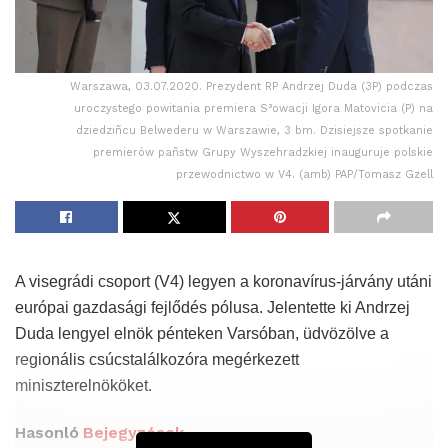
Warszawa, 03.07.2020. Prezydent RP Andrzej Duda (3P) podczas
uroczystego powitania premiera S³owacji Igora Matovicia (P) na
dziedziñcu Belwederu w Warszawie, 3 bm. Dzisiejsze spotkanie
premierów pañstw Grupy Wyszehradzkiej inauguruje polskie
przewodnictwo w V4. (amb) PAP/Tomasz Gzell
A visegrádi csoport (V4) legyen a koronavírus-járvány utáni
európai gazdasági fejlődés pólusa. Jelentette ki Andrzej
Duda lengyel elnök pénteken Varsóban, üdvözölve a
regionális csúcstalálkozóra megérkezett
miniszterelnököket.
Hasonló
Bejegyzések