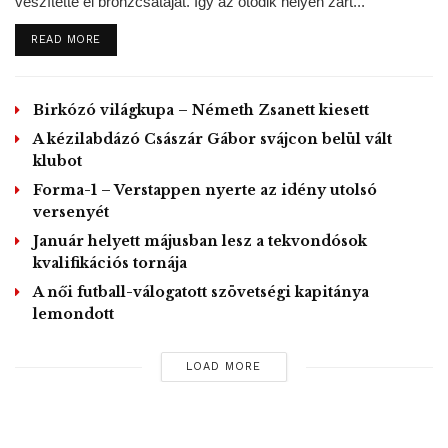
veszítette el bronzcsatáját. Így az ötödik helyen zárt...
egy hónapig lesz csak érvényben. A négyszeres olimpiai
bajnok brit Mo Farah ugyanis júniusban jelentette be, hogy
DETAILS
READ MORE
szeptember 4-én, a hagyományos brüsszeli Gyémánt Liga-
versenyen kísérletet tesz az egyórás világcsúcs (21,285
Birkózó világkupa – Németh Zsanett kiesett
km, Haile Gebrselassie) megjavítására.
A kézilabdázó Császár Gábor svájcon belül vált
Érdekesség, hogy a maratonfutás esetében ugyanez volt a
klubot
forgatókönyv. Moen 2017 decemberében 2:05:48 órára
Forma-1 – Verstappen nyerte az idény utolsó
versenyét
javította az Európa-csúcsot, majd Farah 2018 októberében
2:05:11 órás idővel megfosztotta őt a rekordtól.
Január helyett májusban lesz a tekvondósok
kvalifikációs tornája
GD/MTI, Foto: Eirik Førde
A női futball-válogatott szövetségi kapitánya
lemondott
Tags:
egyórás futás
Európa-csúcstartó
maratonfutás
Norvégia
Sondre Nordstad Moen
LOAD MORE