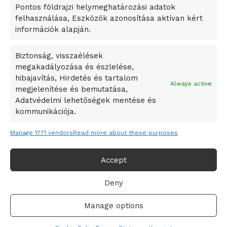
Pontos földrajzi helymeghatározási adatok
A Ringo Starr új albummal jelentkezik
felhasználása, Eszközök azonosítása aktívan kért
A Vajdasági Magyar Szövetség államtitkárait kinevezték
információk alapján.
A középkori közép-ázsiai városállamok bukását nem
Dzsingisz kán hódító hadjárata okozta
Biztonság, visszaélések
megakadályozása és észlelése,
Kuramagomedov ötödik, Muszukajev elődöntős – Birkózó
hibajavítás, Hirdetés és tartalom
világkupa
Always active
megjelenítése és bemutatása,
Adatvédelmi lehetőségek mentése és
kommunikációja.
Manage 1771 vendors
Read more about these purposes
Accept
Deny
Adatvédelmi irányelvek
Felhasználási feltételek
Manage options
© 2019-2021 online365.hu - Minden jog fenntartva!