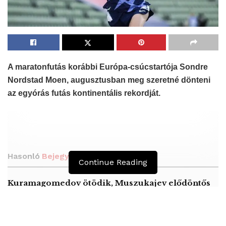
A maratonfutás korábbi Európa-csúcstartója
Sondre
Nordstad Moen,
augusztusban meg szeretné dönteni
az egyórás futás kontinentális rekordját.
Hasonló
Bejegyzések
Continue Reading
Kuramagomedov ötödik, Muszukajev elődöntős
– Birkózó világkupa
Birkózó világkupa – Németh Zsanett kiesett