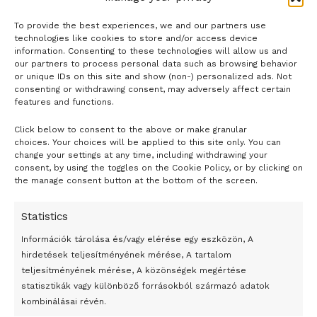
To provide the best experiences, we and our partners use
technologies like cookies to store and/or access device
information. Consenting to these technologies will allow us and
our partners to process personal data such as browsing behavior
or unique IDs on this site and show (non-) personalized ads. Not
consenting or withdrawing consent, may adversely affect certain
features and functions.
Click below to consent to the above or make granular
- H I R D E T É S -
choices. Your choices will be applied to this site only. You can
change your settings at any time, including withdrawing your
consent, by using the toggles on the Cookie Policy, or by clicking on
the manage consent button at the bottom of the screen.
Statistics
Információk tárolása és/vagy elérése egy eszközön, A
hirdetések teljesítményének mérése, A tartalom
teljesítményének mérése, A közönségek megértése
statisztikák vagy különböző forrásokból származó adatok
kombinálásai révén.