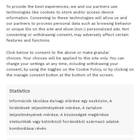
To provide the best experiences, we and our partners use
technologies like cookies to store and/or access device
information. Consenting to these technologies will allow us and
our partners to process personal data such as browsing behavior
or unique IDs on this site and show (non-) personalized ads. Not
consenting or withdrawing consent, may adversely affect certain
features and functions.
Click below to consent to the above or make granular
- H I R D E T É S -
choices. Your choices will be applied to this site only. You can
change your settings at any time, including withdrawing your
consent, by using the toggles on the Cookie Policy, or by clicking on
the manage consent button at the bottom of the screen.
Statistics
Információk tárolása és/vagy elérése egy eszközön, A
hirdetések teljesítményének mérése, A tartalom
teljesítményének mérése, A közönségek megértése
statisztikák vagy különböző forrásokból származó adatok
kombinálásai révén.