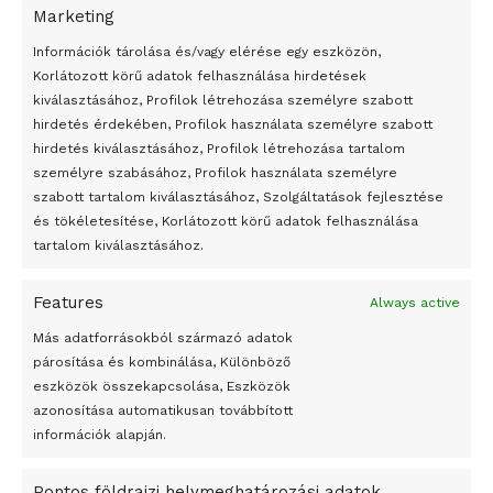
Marketing
24 óra
Információk tárolása és/vagy elérése egy eszközön,
Korlátozott körű adatok felhasználása hirdetések
Átmenetileg szünetelnek az összecsapások Bahmutnál
kiválasztásához, Profilok létrehozása személyre szabott
hirdetés érdekében, Profilok használata személyre szabott
Egy vagyonért adták el Banksy művét miután elégették.
hirdetés kiválasztásához, Profilok létrehozása tartalom
Az 1950-ben elhunyt alkotók művei szabadon
személyre szabásához, Profilok használata személyre
felhasználhatóvá válnak
szabott tartalom kiválasztásához, Szolgáltatások fejlesztése
és tökéletesítése, Korlátozott körű adatok felhasználása
Megváltoztatják a montenegrói egyházügyi törvény
tartalom kiválasztásához.
A jövő évben Csehország hatalmas hiánnyal fog gazdálkodni
Features
Always active
Peking – A visegrádi országok zsidó kulturális örökségét
bemutató fotókiállítás nyílt
Más adatforrásokból származó adatok
párosítása és kombinálása, Különböző
Megveszi az osztrák Wienerberger az amerikai Meridian
eszközök összekapcsolása, Eszközök
Bricket
azonosítása automatikusan továbbított
A Startup Campus egyetemi programjainak legjobbjai az
információk alapján.
okosváros és zöld energetikai ötletek lettek
Pontos földrajzi helymeghatározási adatok