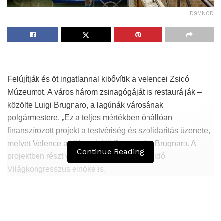
D9MN0D
Felújítják és öt ingatlannal kibővítik a velencei Zsidó
Múzeumot. A város három zsinagógáját is restaurálják –
közölte Luigi Brugnaro, a lagúnák városának
polgármestere. „Ez a teljes mértékben önállóan
finanszírozott projekt a testvériség és szolidaritás üzenete,
melyet Velence a világnak küld” – mondta Brugnaro. A
Continue Reading
projektben részt vesz Ronald Lauder, a Zsidó
Világkongresszus elnöke is.
Hasonló
Bejegyzések