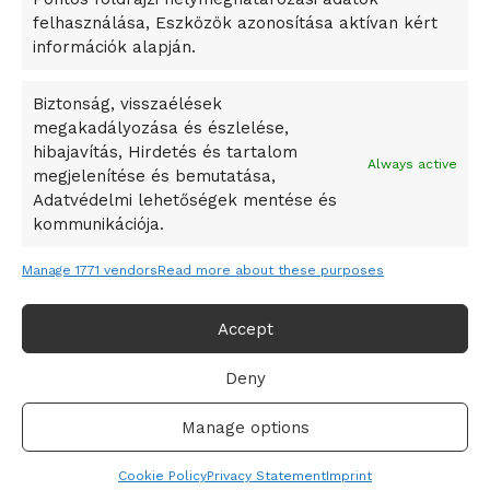
A Ringo Starr új albummal jelentkezik
felhasználása, Eszközök azonosítása aktívan kért
A Vajdasági Magyar Szövetség államtitkárait kinevezték
információk alapján.
A középkori közép-ázsiai városállamok bukását nem
Dzsingisz kán hódító hadjárata okozta
Biztonság, visszaélések
megakadályozása és észlelése,
Kuramagomedov ötödik, Muszukajev elődöntős – Birkózó
hibajavítás, Hirdetés és tartalom
világkupa
Always active
megjelenítése és bemutatása,
Adatvédelmi lehetőségek mentése és
kommunikációja.
Manage 1771 vendors
Read more about these purposes
Accept
Deny
Adatvédelmi irányelvek
Felhasználási feltételek
Manage options
© 2019-2021 online365.hu - Minden jog fenntartva!
Cookie Policy
Privacy Statement
Imprint