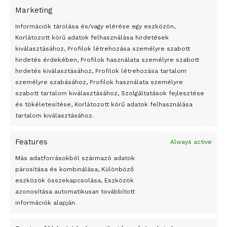
GD/MTI, Foto: Balogh Zoltán
Marketing
24 óra
Tags:
Budapest
Fudzsimoto Szou
Magyar Zene Háza
Információk tárolása és/vagy elérése egy eszközön,
szerkezetkész
tervező
Korlátozott körű adatok felhasználása hirdetések
Átmenetileg szünetelnek az összecsapások Bahmutnál
kiválasztásához, Profilok létrehozása személyre szabott
hirdetés érdekében, Profilok használata személyre szabott
Egy vagyonért adták el Banksy művét miután elégették.
hirdetés kiválasztásához, Profilok létrehozása tartalom
Az 1950-ben elhunyt alkotók művei szabadon
személyre szabásához, Profilok használata személyre
felhasználhatóvá válnak
szabott tartalom kiválasztásához, Szolgáltatások fejlesztése
és tökéletesítése, Korlátozott körű adatok felhasználása
Megváltoztatják a montenegrói egyházügyi törvény
tartalom kiválasztásához.
A jövő évben Csehország hatalmas hiánnyal fog gazdálkodni
Features
Always active
Peking – A visegrádi országok zsidó kulturális örökségét
bemutató fotókiállítás nyílt
Más adatforrásokból származó adatok
párosítása és kombinálása, Különböző
Megveszi az osztrák Wienerberger az amerikai Meridian
eszközök összekapcsolása, Eszközök
Bricket
azonosítása automatikusan továbbított
A Startup Campus egyetemi programjainak legjobbjai az
információk alapján.
okosváros és zöld energetikai ötletek lettek