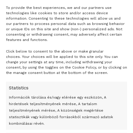
szervezésében lefolytatott partnerségi egyeztetések
To provide the best experiences, we and our partners use
eredménye meglehetősen beszédes. A több mint kétezer,
technologies like cookies to store and/or access device
information. Consenting to these technologies will allow us and
szervezetek és magánszemélyek által megfogalmazott
our partners to process personal data such as browsing behavior
javaslat 90 százaléka egyértelműen a Liget Budapest
or unique IDs on this site and show (non-) personalized ads. Not
consenting or withdrawing consent, may adversely affect certain
projekt folytatása mellett szól – hívta fel a figyelmet a
features and functions.
nemrég közzétett dokumentumra.
Click below to consent to the above or make granular
- H I R D E T É S -
Baán László az MTI-nek elmondta: az Új Nemzeti Galéria,
choices. Your choices will be applied to this site only. You can
change your settings at any time, including withdrawing your
a Magyar Innováció Háza és a Városligeti Színház is
consent, by using the toggles on the Cookie Policy, or by clicking on
érvényes építési engedéllyel rendelkezik, ezért a VÉSZ
the manage consent button at the bottom of the screen.
esetleges módosítása is csak akkor jelenthetné ezen
beruházások akadályát, ha az építési engedélyek lejárnak.
Statistics
Információk tárolása és/vagy elérése egy eszközön, A
A kormány egyoldalúan vállalta, hogy nem épít új
hirdetések teljesítményének mérése, A tartalom
épületeket a Városligetbe a Fővárosi Önkormányzat
teljesítményének mérése, A közönségek megértése
akarata ellenére – emlékeztetett Baán László, hozzátéve:
statisztikák vagy különböző forrásokból származó adatok
reméli, hogy a főváros álláspontja a jövőben változni fog.
kombinálásai révén.