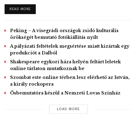
DETAILS
READ MORE
Peking – A visegrádi országok zsidó kulturális
örökségét bemutató fotókiállítás nyílt
A pályázati feltételek megsértése miatt kizártak egy
produkciót a Dalból
Shakespeare egykori háza helyén feltárt leletek
Mint rámutatott, a Liget Budapest projekt
online tárlaton mutatkoznak be
keretében már felépült a Városliget
Szombat este online térben lesz elérhető az István,
közelében az Országos Múzeumi
a király rockopera
Restaurálási és Raktározási Központ.
Ősbemutatóra készül a Nemzeti Lovas Színház
Megújult a komáromi Csillagerőd, a
Szépművészeti Múzeum és a Millennium
LOAD MORE
Háza (korábban Olof Palme Ház). De a
parkrekonstrukció is jól halad, a nemrég
átadott Nagyjátszóteret például hetente