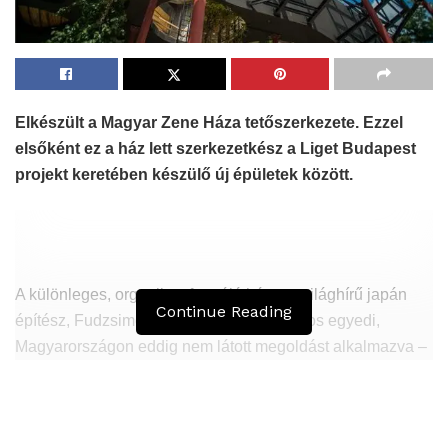
Elkészült a Magyar Zene Háza tetőszerkezete. Ezzel
elsőként ez a ház lett szerkezetkész a Liget Budapest
projekt keretében készülő új épületek között.
A különleges, organikus formájú házat a világhírű japán
Continue Reading
építész, Fudzsimoto Szou tervezte. Számos egyedi,
Magyarországon eddig nem látott megoldást alkalmazva –
mondta el a beruházás csütörtöki helyszíni
sajtótájékoztatóján a projekt miniszteri biztosa.
Hasonló
Bejegyzések