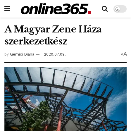
A Magyar Zene Háza
szerkezetkész
A
by
Gemici Diana
2020.07.09.
A