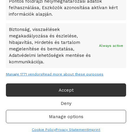
Pontos földrajzi helymeghatározási adatok
A Ringo Starr új albummal jelentkezik
felhasználása, Eszközök azonosítása aktívan kért
A Vajdasági Magyar Szövetség államtitkárait kinevezték
információk alapján.
A középkori közép-ázsiai városállamok bukását nem
Dzsingisz kán hódító hadjárata okozta
Biztonság, visszaélések
megakadályozása és észlelése,
Kuramagomedov ötödik, Muszukajev elődöntős – Birkózó
hibajavítás, Hirdetés és tartalom
világkupa
Always active
megjelenítése és bemutatása,
Adatvédelmi lehetőségek mentése és
kommunikációja.
Manage 1771 vendors
Read more about these purposes
Accept
Deny
Adatvédelmi irányelvek
Felhasználási feltételek
Manage options
© 2019-2021 online365.hu - Minden jog fenntartva!
Cookie Policy
Privacy Statement
Imprint