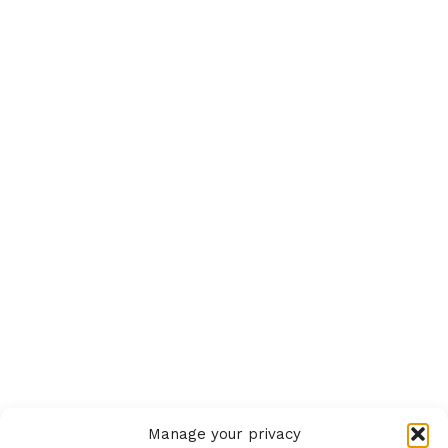
Baán László elmondása szerint óriási társadalmi
összefogás jött létre a Liget projekt mellett és a VÉSZ
tervezett módosításával szemben, számos civil és szakmai
szervezet fejezte ki tiltakozását a VÉSZ módosítása ellen.
Manage your privacy
A VÉSZ módosítása kapcsán, a Főpolgármesteri Hivatal