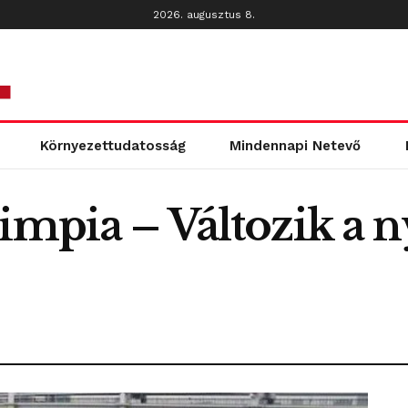
2026. augusztus 8.
Környezettudatosság
Mindennapi Netevő
impia – Változik a ny