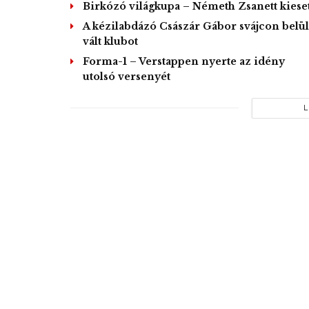
Birkózó világkupa – Németh Zsanett kieset
A kézilabdázó Császár Gábor svájcon belül
vált klubot
Forma-1 – Verstappen nyerte az idény
utolsó versenyét
L