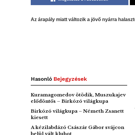
Az árapály miatt változik a jövő nyárra halaszto
Hasonló
Bejegyzések
Kuramagomedov ötödik, Muszukajev
elődöntős – Birkózó világkupa
Birkózó világkupa – Németh Zsanett
kiesett
A kézilabdázó Császár Gábor svájcon
belül vált klubot