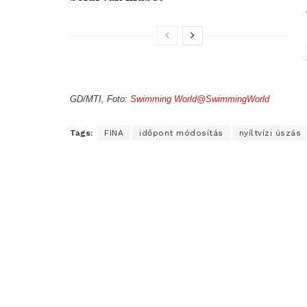
GD/MTI, Foto:
Swimming World@SwimmingWorld
Tags:
FINA
időpont módosítás
nyíltvízi úszás