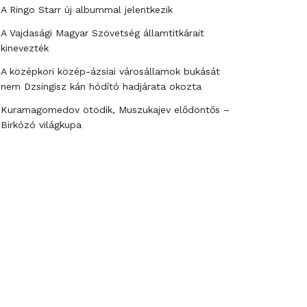
A Ringo Starr új albummal jelentkezik
A Vajdasági Magyar Szövetség államtitkárait
kinevezték
A középkori közép-ázsiai városállamok bukását
nem Dzsingisz kán hódító hadjárata okozta
Kuramagomedov ötödik, Muszukajev elődöntős –
Birkózó világkupa