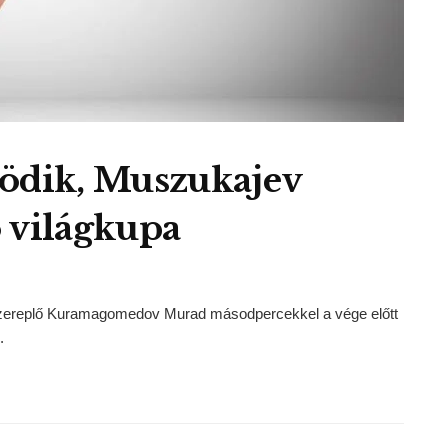
dik, Muszukajev
 világkupa
szereplő Kuramagomedov Murad másodpercekkel a vége előtt
.