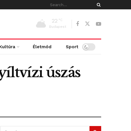
22
°C
Budapest
Kultúra
Életmód
Sport
íltvízi úszás