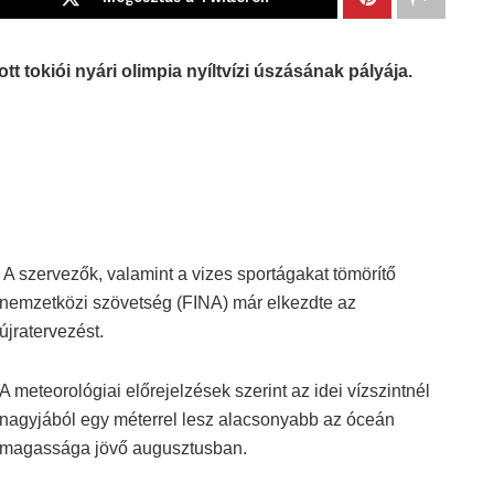
tt tokiói nyári olimpia nyíltvízi úszásának pályája.
A szervezők, valamint a vizes sportágakat tömörítő
nemzetközi szövetség (FINA) már elkezdte az
újratervezést.
A meteorológiai előrejelzések szerint az idei vízszintnél
nagyjából egy méterrel lesz alacsonyabb az óceán
magassága jövő augusztusban.