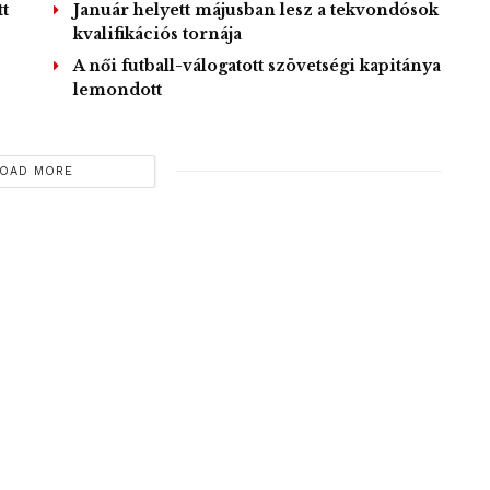
t
Január helyett májusban lesz a tekvondósok
kvalifikációs tornája
A női futball-válogatott szövetségi kapitánya
lemondott
OAD MORE