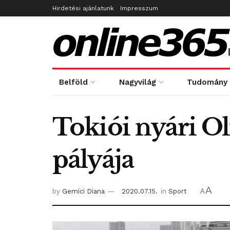
Hirdetési ajánlatunk
Impresszum
Belföld
Nagyvilág
Tudomány
Tokiói nyári Ol
pályája
A
by
Gemici Diana
2020.07.15.
in
Sport
A