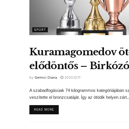
SPORT
Kuramagomedov ötö
elődöntős – Birkózó
by
Gemici Diana
2020.12.17.
A szabadfogásúak 74 kilogrammos kategóriájában 
veszítette el bronzcsatáját. Így az ötödik helyen zárt..
DETAILS
READ MORE