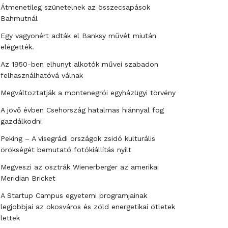
Átmenetileg szünetelnek az összecsapások
Bahmutnál
Egy vagyonért adták el Banksy művét miután
elégették.
Az 1950-ben elhunyt alkotók művei szabadon
felhasználhatóvá válnak
Megváltoztatják a montenegrói egyházügyi törvény
A jövő évben Csehország hatalmas hiánnyal fog
gazdálkodni
Peking – A visegrádi országok zsidó kulturális
örökségét bemutató fotókiállítás nyílt
Megveszi az osztrák Wienerberger az amerikai
Meridian Bricket
A Startup Campus egyetemi programjainak
legjobbjai az okosváros és zöld energetikai ötletek
lettek