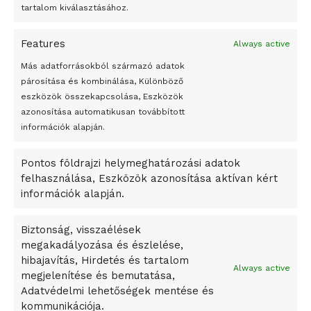
Megváltoztatják a montenegrói egyházügyi törvény
tartalom kiválasztásához.
A jövő évben Csehország hatalmas hiánnyal fog gazdálkodni
Features
Always active
Peking – A visegrádi országok zsidó kulturális örökségét
bemutató fotókiállítás nyílt
Más adatforrásokból származó adatok
párosítása és kombinálása, Különböző
Megveszi az osztrák Wienerberger az amerikai Meridian
eszközök összekapcsolása, Eszközök
Bricket
azonosítása automatikusan továbbított
A Startup Campus egyetemi programjainak legjobbjai az
információk alapján.
okosváros és zöld energetikai ötletek lettek
Pontos földrajzi helymeghatározási adatok
A Ringo Starr új albummal jelentkezik
felhasználása, Eszközök azonosítása aktívan kért
A Vajdasági Magyar Szövetség államtitkárait kinevezték
információk alapján.
A középkori közép-ázsiai városállamok bukását nem
Dzsingisz kán hódító hadjárata okozta
Biztonság, visszaélések
megakadályozása és észlelése,
Kuramagomedov ötödik, Muszukajev elődöntős – Birkózó
hibajavítás, Hirdetés és tartalom
világkupa
Always active
megjelenítése és bemutatása,
Adatvédelmi lehetőségek mentése és
kommunikációja.