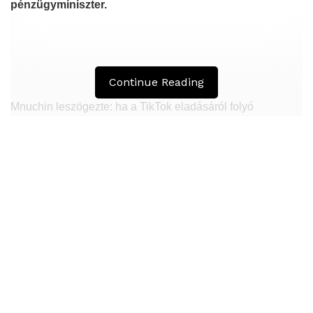
pénzügyminiszter.
Continue Reading
Mnuchin leszögezte: ha a TikTok eladásáról folyó
tárgyalások nyomán olyan egyezség születik, amely
megfelel az amerikai érdekeknek, akkor a TikTokot nem
tiltják be.
Hasonló
Bejegyzések
Egy vagyonért adták el Banksy művét miután
elégették.
Megváltoztatják a montenegrói egyházügyi
törvény