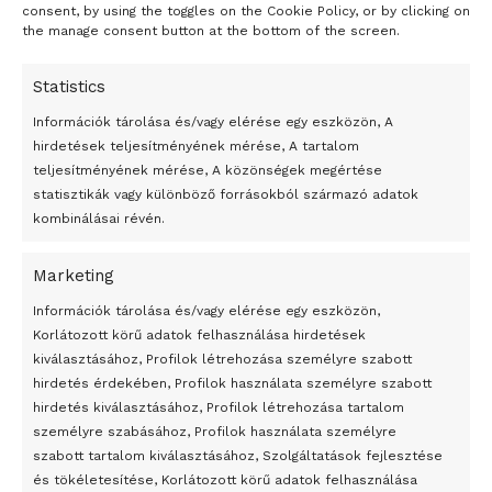
consent, by using the toggles on the Cookie Policy, or by clicking on
the manage consent button at the bottom of the screen.
Statistics
Információk tárolása és/vagy elérése egy eszközön, A
hirdetések teljesítményének mérése, A tartalom
teljesítményének mérése, A közönségek megértése
statisztikák vagy különböző forrásokból származó adatok
kombinálásai révén.
Marketing
24 óra
Információk tárolása és/vagy elérése egy eszközön,
Korlátozott körű adatok felhasználása hirdetések
Átmenetileg szünetelnek az összecsapások Bahmutnál
kiválasztásához, Profilok létrehozása személyre szabott
hirdetés érdekében, Profilok használata személyre szabott
Egy vagyonért adták el Banksy művét miután elégették.
hirdetés kiválasztásához, Profilok létrehozása tartalom
Az 1950-ben elhunyt alkotók művei szabadon
személyre szabásához, Profilok használata személyre
felhasználhatóvá válnak
szabott tartalom kiválasztásához, Szolgáltatások fejlesztése
és tökéletesítése, Korlátozott körű adatok felhasználása