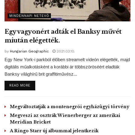
bizalmas adataihoz fér hozzá, és a kínai törvények
értelmében ezeket meg is oszthatja a pekingi
MINDENNAPI NETEVŐ
hatóságokkal.
Az amerikai kereskedelmi minisztérium november 12-ig
Egy vagyonért adták el Banksy művét
adott határidőt az adásvételi tárgyalások lebonyolítására,
miután elégették.
utána – ha a TikTok nem kerül amerikai tulajdonba –
by
Hungarian Geographic
2021.03.10.
betiltják az alkalmazását. A TikToknak mintegy 100 millió
Egy New York-i parkból élőben streamelt videón elégették, majd
felhasználója van az Egyesült Államokban.
digitális műalkotásként a korábbi ár többszöröséért eladták
Banksy világhírű brit graffitiművész...
GD/MTI
Tags:
betiltják
Kína
TikTok
USA
videómegosztó
DETAILS
READ MORE
Megváltoztatják a montenegrói egyházügyi törvény
Megveszi az osztrák Wienerberger az amerikai
Meridian Bricket
A Ringo Starr új albummal jelentkezik