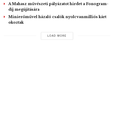
A Mahasz művészeti pályázatot hirdet a Fonogram-
díj megújítására
Minierőművel házaló csalók nyolcvanmilliós kárt
okoztak
LOAD MORE