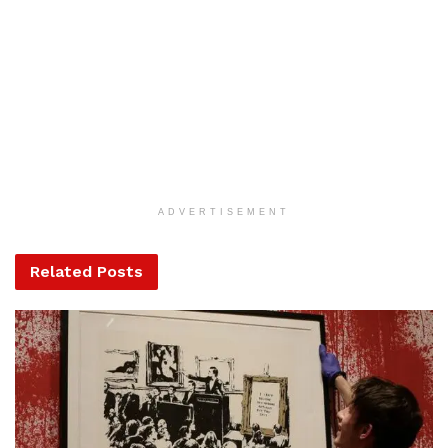
Megveszi az osztrák Wienerberger az amerikai
Meridian Bricket
„Ha a megállapodás a mi szempontjainkat tükrözi, akkor
ezt elfogadjuk, ellenkező esetben (a TikTokot) betiltjuk az
Egyesült Államokban – hangoztatta. A TikTok a kínai
ADVERTISEMENT
Bytedance vállalat tulajdonában van és hetek óta
tárgyalások folynak az Oracle amerikai informatikai cég és
Related
Posts
a WalMart kiskereskedelmi áruházláncolat között a
megvásárlásáról.
Az amerikai kormányzat ugyanis csakis akkor engedélyezi
az alkalmazását, ha amerikai tulajdonba kerül. Washington
álláspontja szerint a TikTok veszélyes lehet az amerikai
nemzetbiztonságra. A cég amerikai állampolgárok