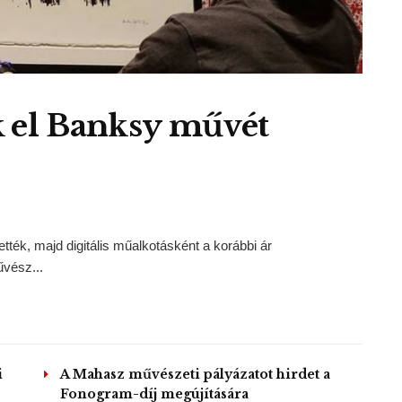
k el Banksy művét
tték, majd digitális műalkotásként a korábbi ár
űvész...
i
A Mahasz művészeti pályázatot hirdet a
Fonogram-díj megújítására