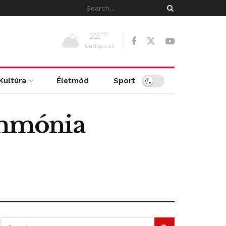
22
°C
Budapest
Kultúra
Életmód
Sport
ammónia