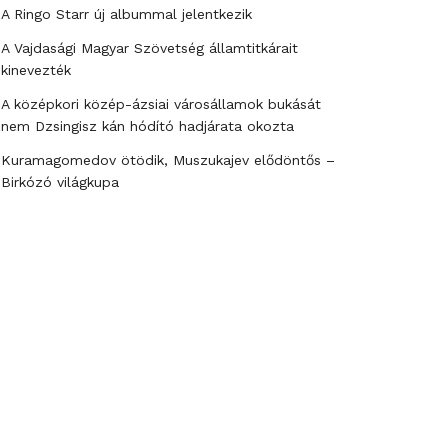
A Ringo Starr új albummal jelentkezik
A Vajdasági Magyar Szövetség államtitkárait
kinevezték
A középkori közép-ázsiai városállamok bukását
nem Dzsingisz kán hódító hadjárata okozta
Kuramagomedov ötödik, Muszukajev elődöntős –
Birkózó világkupa