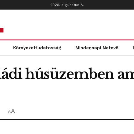
2026. augusztus 8.
Környezettudatosság
Mindennapi Netevő
oládi húsüzemben 
A
ő
A