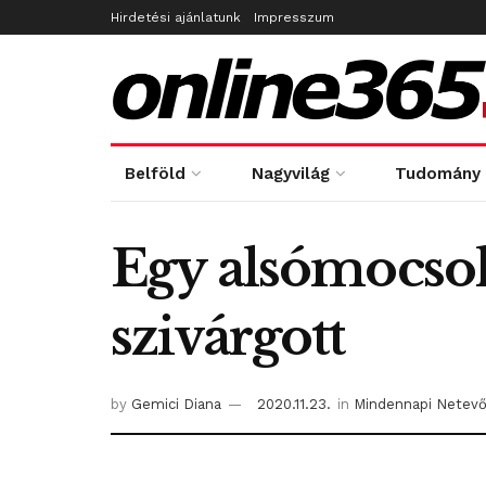
Hirdetési ajánlatunk
Impresszum
Belföld
Nagyvilág
Tudomány
Egy alsómocs
szivárgott
by
Gemici Diana
2020.11.23.
in
Mindennapi Netev