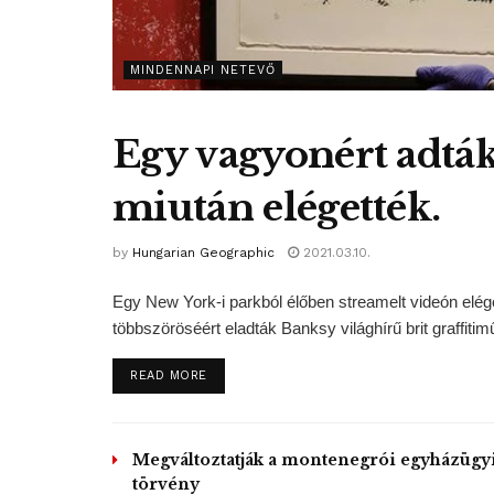
MINDENNAPI NETEVŐ
Egy vagyonért adtá
miután elégették.
by
Hungarian Geographic
2021.03.10.
Egy New York-i parkból élőben streamelt videón elége
többszöröséért eladták Banksy világhírű brit graffitim
DETAILS
READ MORE
Megváltoztatják a montenegrói egyházügy
törvény