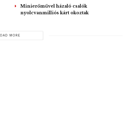
Minierőművel házaló csalók
nyolcvanmilliós kárt okoztak
OAD MORE