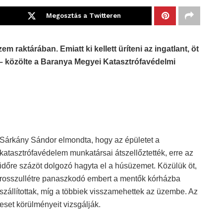
Megosztás a Twitteren
raktárában. Emiatt ki kellett üríteni az ingatlant, öt
k – közölte a Baranya Megyei Katasztrófavédelmi
Sárkány Sándor elmondta, hogy az épületet a
katasztrófavédelem munkatársai átszellőztették, erre az
időre százöt dolgozó hagyta el a húsüzemet. Közülük öt,
rosszullétre panaszkodó embert a mentők kórházba
szállítottak, míg a többiek visszamehettek az üzembe. Az
eset körülményeit vizsgálják.