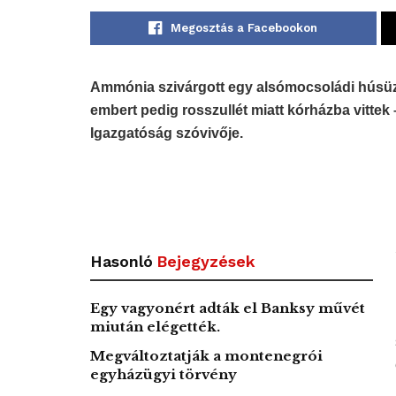
Megosztás a Facebookon
Ammónia szivárgott egy alsómocsoládi húsüzem 
embert pedig rosszullét miatt kórházba vitte
Igazgatóság szóvivője.
Hasonló
Bejegyzések
Egy vagyonért adták el Banksy művét
miután elégették.
Megváltoztatják a montenegrói
egyházügyi törvény