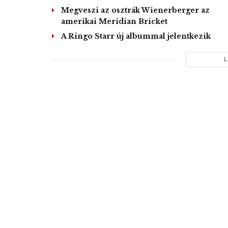
Megveszi az osztrák Wienerberger az
amerikai Meridian Bricket
A Ringo Starr új albummal jelentkezik
L