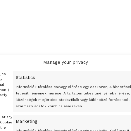
Manage your privacy
gies
Statistics
to
nal
Információk tárolása és/vagy elérése egy eszközön, A hirdetése
(non-)
teljesítményének mérése, A tartalom teljesítményének mérése,
sely
közönségek megértése statisztikák vagy különböző forrásokból
származó adatok kombinálásai révén.
s at any
Marketing
 Cookie
 the
Információk tárolása és/vagy elérése egy eszközön, Korlátozott