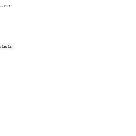
GD/MTI
várgás