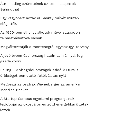
Átmenetileg szünetelnek az összecsapások
Bahmutnál
Egy vagyonért adták el Banksy művét miután
elégették.
Az 1950-ben elhunyt alkotók művei szabadon
felhasználhatóvá válnak
Megváltoztatják a montenegrói egyházügyi törvény
A jövő évben Csehország hatalmas hiánnyal fog
gazdálkodni
Peking – A visegrádi országok zsidó kulturális
örökségét bemutató fotókiállítás nyílt
Megveszi az osztrák Wienerberger az amerikai
Meridian Bricket
A Startup Campus egyetemi programjainak
legjobbjai az okosváros és zöld energetikai ötletek
lettek