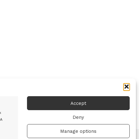
Accept
k
Deny
 A
Manage options