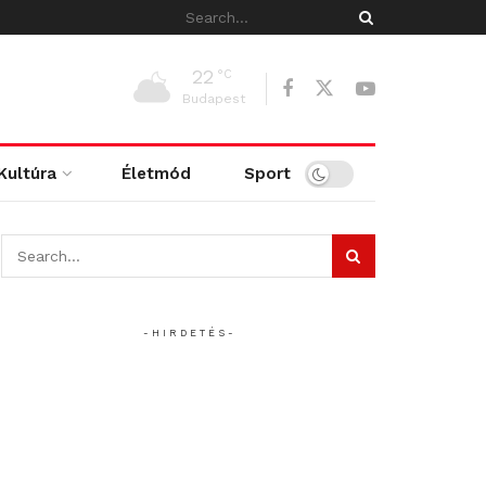
22
°C
Budapest
Kultúra
Életmód
Sport
- H I R D E T É S -