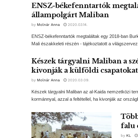
ENSZ-békefenntartók megtalál
állampolgárt Maliban
by
Molnár Anna
2020.03.14.
ENSZ-békefenntartók megtaláltak egy 2018-ban Burkin
Mali északkeleti részén - tájékoztatott a világszerveze
Készek tárgyalni Maliban a sz
kivonják a külföldi csapatokat
by
Molnár Anna
2020.03.09.
Készek tárgyalni Maliban az al-Kaida nemzetközi ter
kormánnyal, azzal a feltétellel, ha kivonják az országb
Több
falu
by
KL