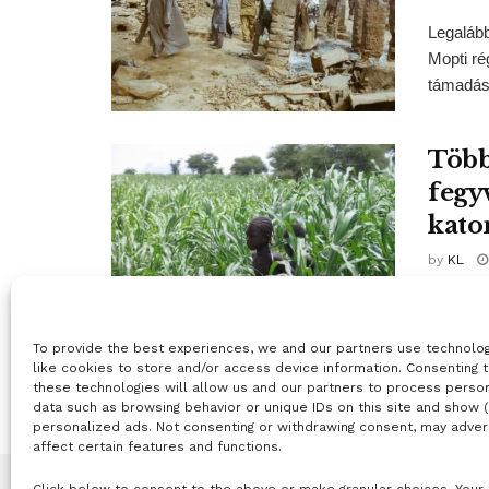
Legalább
Mopti ré
támadásb
Több
fegy
kato
by
KL
Több min
országba
To provide the best experiences, we and our partners use technolo
hadsereg
like cookies to store and/or access device information. Consenting 
these technologies will allow us and our partners to process perso
data such as browsing behavior or unique IDs on this site and show 
personalized ads. Not consenting or withdrawing consent, may adver
affect certain features and functions.