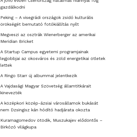
A jövő évben Csehország hatalmas hiánnyal fog
gazdálkodni
Peking – A visegrádi országok zsidó kulturális
örökségét bemutató fotókiállítás nyílt
Megveszi az osztrák Wienerberger az amerikai
Meridian Bricket
A Startup Campus egyetemi programjainak
legjobbjai az okosváros és zöld energetikai ötletek
lettek
A Ringo Starr új albummal jelentkezik
A Vajdasági Magyar Szövetség államtitkárait
kinevezték
A középkori közép-ázsiai városállamok bukását
nem Dzsingisz kán hódító hadjárata okozta
Kuramagomedov ötödik, Muszukajev elődöntős –
Birkózó világkupa