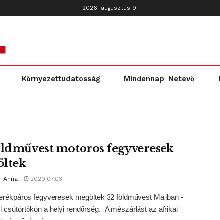
2026. augusztus 9.
Környezettudatosság
Mindennapi Netevő
öldművest motoros fegyveresek
ltek
r Anna
2020.07.03.
rékpáros fegyveresek megöltek 32 földművest Maliban -
ül csütörtökön a helyi rendőrség. A mészárlást az afrikai