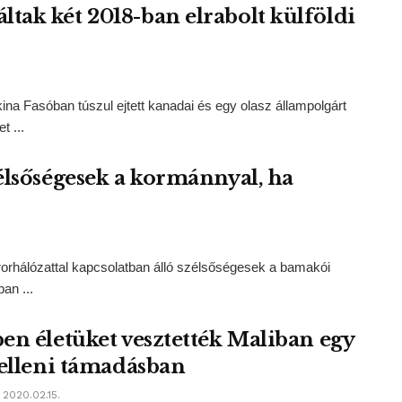
tak két 2018-ban elrabolt külföldi
a Fasóban túszul ejtett kanadai és egy olasz állampolgárt
t ...
élsőségesek a kormánnyal, ha
rorhálózattal kapcsolatban álló szélsőségesek a bamakói
an ...
en életüket vesztették Maliban egy
 elleni támadásban
2020.02.15.