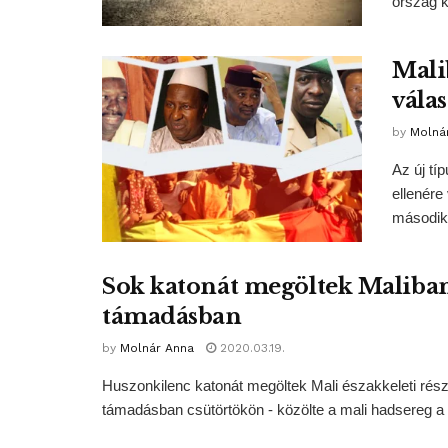
ország k
Mali
vála
by
Molná
Az új tí
ellenére
második 
Sok katonát megöltek Maliban 
támadásban
by
Molnár Anna
2020.03.19.
Huszonkilenc katonát megöltek Mali északkeleti részén
támadásban csütörtökön - közölte a mali hadsereg a T