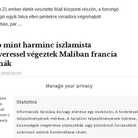
 21 ember életét vesztette Mali központi részén, a forrongó
gió egyik falva ellen péntekre virradóra végrehajtott
an, pár ...
 mint harminc iszlamista
veressel végeztek Maliban francia
nák
2020.02.07.
t harminc iszlamista fegyveressel végzett Maliban az
Manage your privacy
n állomásozó francia haderő - jelentette be pénteken a francia
gies
 vezérkara. ...
Statistics
to
nal
Információk tárolása és/vagy elérése egy eszközön, A hirdetése
(non-)
teljesítményének mérése, A tartalom teljesítményének mérése,
sely
közönségek megértése statisztikák vagy különböző forrásokból
származó adatok kombinálásai révén.