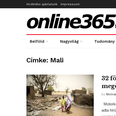
Hirdetési ajánlatunk
Impresszum
Belföld
Nagyvilág
Tudomány
Címke:
Mali
32 f
megö
by
Molná
Motorke
adta hír