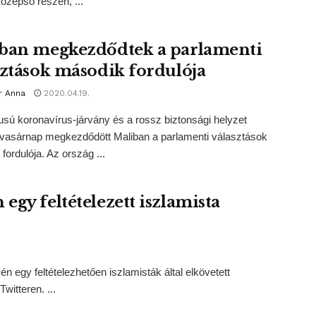
özépső részén, ...
ban megkezdődtek a parlamenti
sztások második fordulója
r Anna
2020.04.19.
pusú koronavírus-járvány és a rossz biztonsági helyzet
 vasárnap megkezdődött Maliban a parlamenti választások
fordulója. Az ország ...
egy feltételezett iszlamista
 egy feltételezhetően iszlamisták által elkövetett
witteren. ...