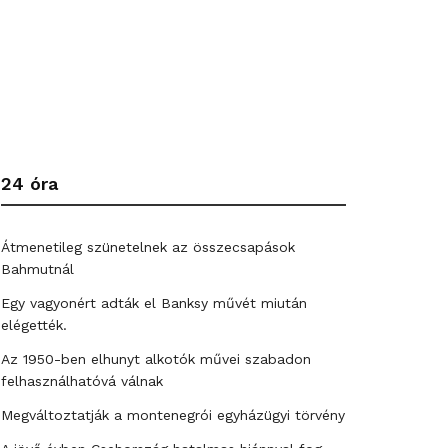
24 óra
Átmenetileg szünetelnek az összecsapások
Bahmutnál
Egy vagyonért adták el Banksy művét miután
elégették.
Az 1950-ben elhunyt alkotók művei szabadon
felhasználhatóvá válnak
Megváltoztatják a montenegrói egyházügyi törvény