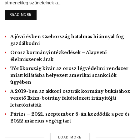
átmenetileg szünetelnek a...
DETAILS
READ MORE
A jövő évben Csehország hatalmas hiánnyal fog
gazdálkodni
Orosz kormányintézkedések – Alapvető
élelmiszerek árak
Törökország kivár az orosz légvédelmi rendszer
miatt kilátásba helyezett amerikai szankciók
ügyében
A 2019-ben az akkori osztrák kormány bukásához
vezető Ibiza-botrány feltételezett irányítóját
letartóztatták
Párizs – 2021. szeptember 8-án kezdődik a per és
2022 március végéig tart
LOAD MORE