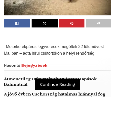
Motorkerékpáros fegyveresek megöltek 32 földművest
Maliban – adta hírül csütörtökön a helyi rendőrség.
Hasonló
Bejegyzések
Átmenetileg szünetelnek az összecsapások
Bahmutnál
Continue Reading
A jövő évben Csehország hatalmas hiánnyal fog
gazdálkodni
Orosz kormányintézkedések – Alapvető
élelmiszerek árak