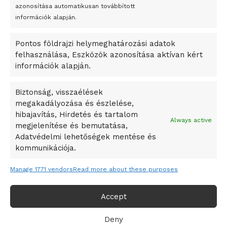
azonosítása automatikusan továbbított
A Startup Campus egyetemi programjainak legjobbjai az
információk alapján.
okosváros és zöld energetikai ötletek lettek
Pontos földrajzi helymeghatározási adatok
A Ringo Starr új albummal jelentkezik
felhasználása, Eszközök azonosítása aktívan kért
A Vajdasági Magyar Szövetség államtitkárait kinevezték
információk alapján.
A középkori közép-ázsiai városállamok bukását nem
Dzsingisz kán hódító hadjárata okozta
Biztonság, visszaélések
megakadályozása és észlelése,
Kuramagomedov ötödik, Muszukajev elődöntős – Birkózó
hibajavítás, Hirdetés és tartalom
világkupa
Always active
megjelenítése és bemutatása,
Adatvédelmi lehetőségek mentése és
kommunikációja.
Manage 1771 vendors
Read more about these purposes
Accept
Deny