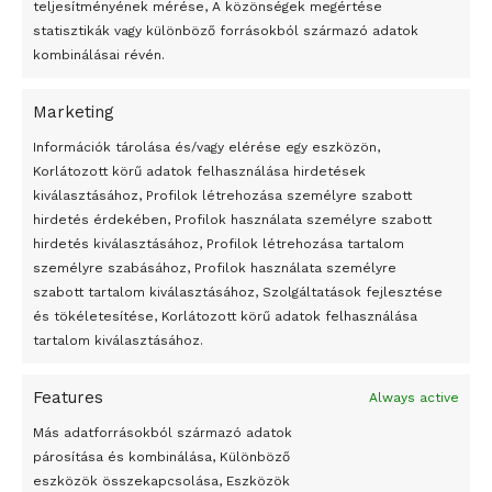
teljesítményének mérése, A közönségek megértése
statisztikák vagy különböző forrásokból származó adatok
kombinálásai révén.
Marketing
24 óra
Információk tárolása és/vagy elérése egy eszközön,
Korlátozott körű adatok felhasználása hirdetések
Átmenetileg szünetelnek az összecsapások Bahmutnál
kiválasztásához, Profilok létrehozása személyre szabott
hirdetés érdekében, Profilok használata személyre szabott
Egy vagyonért adták el Banksy művét miután elégették.
hirdetés kiválasztásához, Profilok létrehozása tartalom
Az 1950-ben elhunyt alkotók művei szabadon
személyre szabásához, Profilok használata személyre
felhasználhatóvá válnak
szabott tartalom kiválasztásához, Szolgáltatások fejlesztése
és tökéletesítése, Korlátozott körű adatok felhasználása
Megváltoztatják a montenegrói egyházügyi törvény
tartalom kiválasztásához.
A jövő évben Csehország hatalmas hiánnyal fog gazdálkodni
Features
Always active
Peking – A visegrádi országok zsidó kulturális örökségét
bemutató fotókiállítás nyílt
Más adatforrásokból származó adatok
párosítása és kombinálása, Különböző
Megveszi az osztrák Wienerberger az amerikai Meridian
eszközök összekapcsolása, Eszközök
Bricket