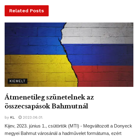
Related
Posts
Tags:
dzsihadista terroristák
fegyveresek
Mali
mészárlás
motoros
KIEMELT
Átmenetileg szünetelnek az
összecsapások Bahmutnál
by
KL
2023.06.01.
Kijev, 2023. június 1., csütörtök (MTI) - Megváltozott a Donyeck
megyei Bahmut városánál a hadművelet formátuma, ezért