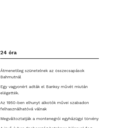
24 óra
Átmenetileg szünetelnek az összecsapások
Bahmutnál
Egy vagyonért adták el Banksy művét miután
elégették.
Az 1950-ben elhunyt alkotók művei szabadon
felhasználhatóvá válnak
Megváltoztatják a montenegrói egyházügyi törvény