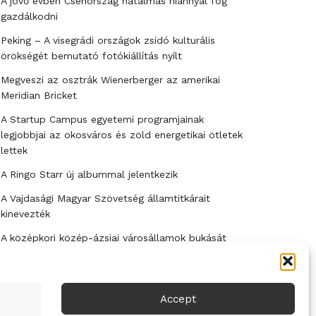
A jövő évben Csehország hatalmas hiánnyal fog
gazdálkodni
Peking – A visegrádi országok zsidó kulturális
örökségét bemutató fotókiállítás nyílt
Megveszi az osztrák Wienerberger az amerikai
Meridian Bricket
A Startup Campus egyetemi programjainak
legjobbjai az okosváros és zöld energetikai ötletek
lettek
A Ringo Starr új albummal jelentkezik
A Vajdasági Magyar Szövetség államtitkárait
kinevezték
A középkori közép-ázsiai városállamok bukását
nem Dzsingisz kán hódító hadjárata okozta
Kuramagomedov ötödik, Muszukajev elődöntős –
Birkózó világkupa
Accept