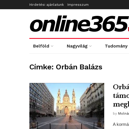
Hirdetési ajánlatunk
Impresszum
Belföld
Nagyvilág
Tudomány
Címke:
Orbán Balázs
Orbá
támo
megh
by
Molná
A kormán