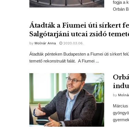
fogja a 
Orbán Ba
Átadták a Fiumei úti sírkert fe
Salgótarjáni utcai zsidó temető
by
Molnár Anna
2020.03.06.
Átadták pénteken Budapesten a Fiumei úti sírkert felúj
temető rekonstruált falát. A Fiumei ...
Orbá
indu
by
Molná
Március 
gyöngyös
gyermekg