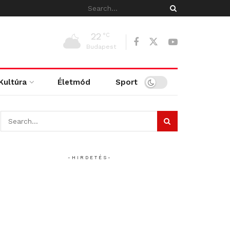
22
°C
Budapest
Kultúra
Életmód
Sport
- H I R D E T É S -