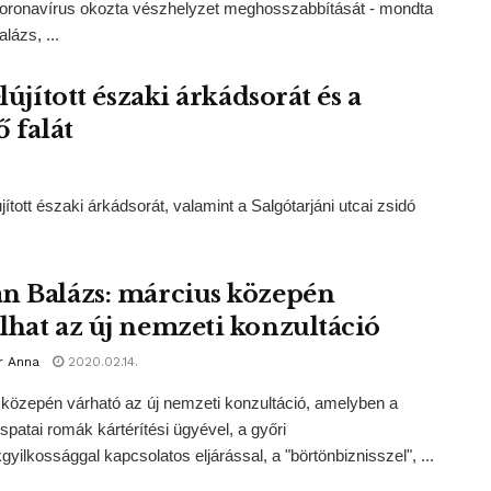
koronavírus okozta vészhelyzet meghosszabbítását - mondta
lázs, ...
lújított északi árkádsorát és a
 falát
ított északi árkádsorát, valamint a Salgótarjáni utcai zsidó
n Balázs: március közepén
lhat az új nemzeti konzultáció
r Anna
2020.02.14.
közepén várható az új nemzeti konzultáció, amelyben a
patai romák kártérítési ügyével, a győri
yilkossággal kapcsolatos eljárással, a "börtönbiznisszel", ...