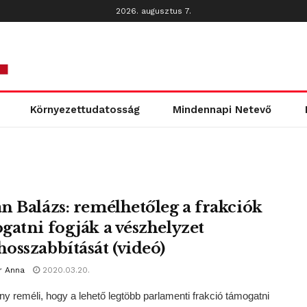
2026. augusztus 7.
Környezettudatosság
Mindennapi Netevő
n Balázs: remélhetőleg a frakciók
gatni fogják a vészhelyzet
osszabbítását (videó)
r Anna
2020.03.20.
y reméli, hogy a lehető legtöbb parlamenti frakció támogatni