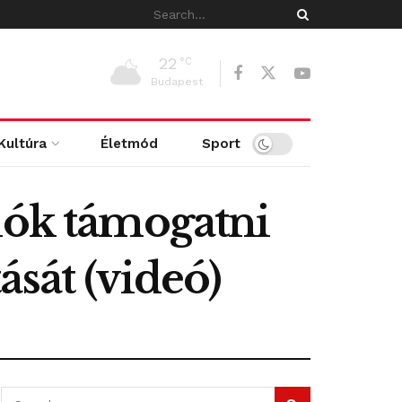
22
°C
Budapest
Kultúra
Életmód
Sport
iók támogatni
sát (videó)