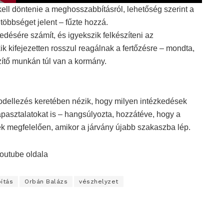
r
l
o
o
r
ll döntenie a meghosszabbításról, lehetőség szerint a
u
g
g
e
m
g
g
n
többséget jelent – fűzte hozzá.
e
t
l
l
t
désére számít, és igyekszik felkészíteni az
e
e
i
M
F
m
k kifejezetten rosszul reagálnak a fertőzésre – mondta,
u
u
e
t
l
ítő munkán túl van a kormány.
e
l
s
c
r
e
odellezés keretében nézik, hogy milyen intézkedések
e
apasztalatokat is – hangsúlyozta, hozzátéve, hogy a
n
k megfelelően, amikor a járvány újabb szakaszba lép.
outube oldala
ítás
Orbán Balázs
vészhelyzet