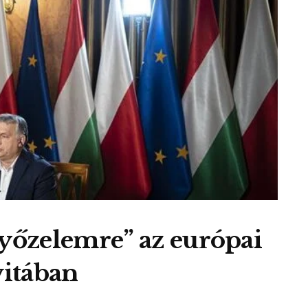
győzelemre” az európai
vitában