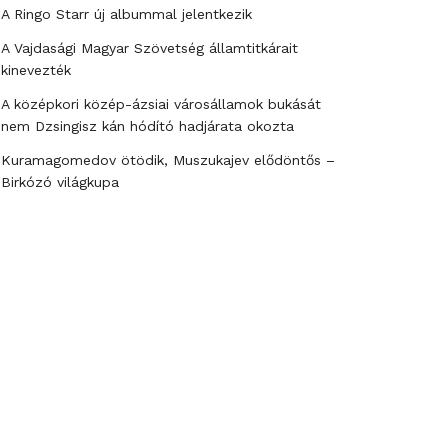
A Ringo Starr új albummal jelentkezik
A Vajdasági Magyar Szövetség államtitkárait
kinevezték
A középkori közép-ázsiai városállamok bukását
nem Dzsingisz kán hódító hadjárata okozta
Kuramagomedov ötödik, Muszukajev elődöntős –
Birkózó világkupa