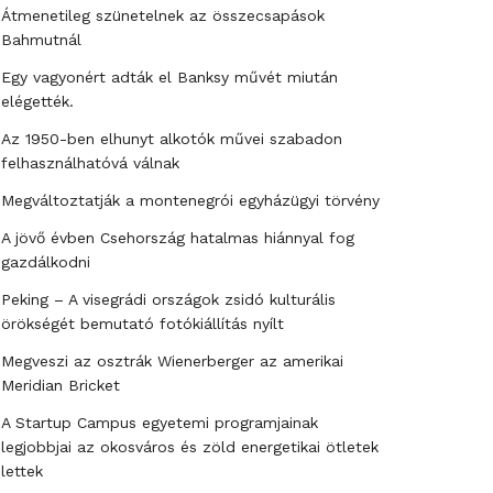
Átmenetileg szünetelnek az összecsapások
Bahmutnál
Egy vagyonért adták el Banksy művét miután
elégették.
Az 1950-ben elhunyt alkotók művei szabadon
felhasználhatóvá válnak
Megváltoztatják a montenegrói egyházügyi törvény
A jövő évben Csehország hatalmas hiánnyal fog
gazdálkodni
Peking – A visegrádi országok zsidó kulturális
örökségét bemutató fotókiállítás nyílt
Megveszi az osztrák Wienerberger az amerikai
Meridian Bricket
A Startup Campus egyetemi programjainak
legjobbjai az okosváros és zöld energetikai ötletek
lettek