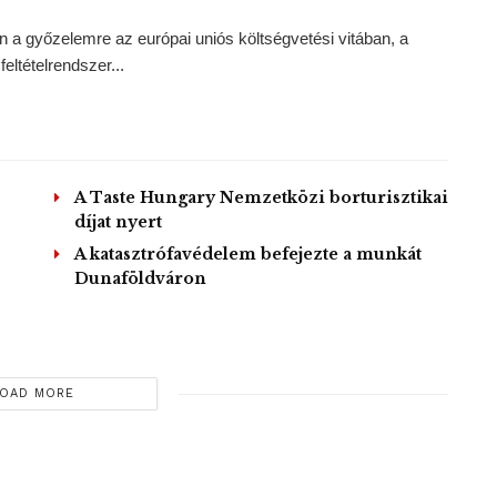
a győzelemre az európai uniós költségvetési vitában, a
eltételrendszer...
A Taste Hungary Nemzetközi borturisztikai
díjat nyert
A katasztrófavédelem befejezte a munkát
Dunaföldváron
OAD MORE