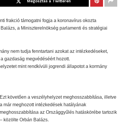
Megosztás a Twitteren
ti frakció támogatni fogja a koronavírus okozta
alázs, a Miniszterelnökség parlamenti és stratégiai
mány nem tudja fenntartani azokat az intézkedéseket,
s a gazdaság megvédéséért hozott.
lyzetet mint rendkívüli jogrendi állapotot a kormány
Ezt követően a veszélyhelyzet meghosszabbítása, illetve
a már meghozott intézkedések hatályának
meghosszabbítása az Országgyűlés hatáskörébe tartozik
– közölte Orbán Balázs.