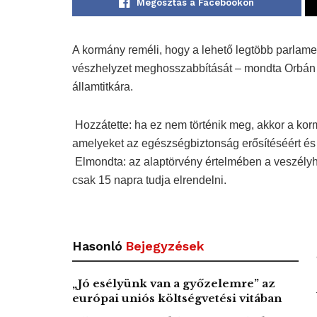
Megosztás a Facebookon
A kormány reméli, hogy a lehető legtöbb parlamen
vészhelyzet meghosszabbítását – mondta Orbán B
államtitkára.
Hozzátette: ha ez nem történik meg, akkor a kor
amelyeket az egészségbiztonság erősítéséért é
Elmondta: az alaptörvény értelmében a veszélyhe
csak 15 napra tudja elrendelni.
Hasonló
Bejegyzések
„Jó esélyünk van a győzelemre” az
európai uniós költségvetési vitában