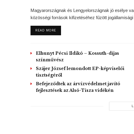
Magyarországnak és Lengyelországnak jó esélye van 
közösségi források kifizetéséhez fűzött jogállamisági f
DETAILS
READ MORE
Elhunyt Pécsi Ildikó – Kossuth-díjas
színművész
Szájer József lemondott EP-képviselői
tisztségéről
Befejeződtek az árvízvédelmet javító
fejlesztések az Alsó-Tisza vidékén
L