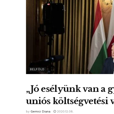
BELFÖLD
„Jó esélyünk van a 
uniós költségvetési 
by
Gemici Diana
2020.12.08.