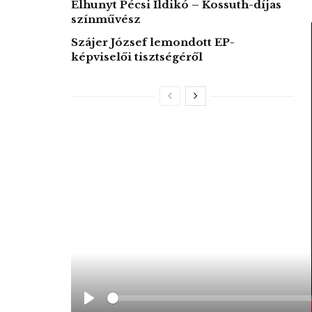
Elhunyt Pécsi Ildikó – Kossuth-díjas
színművész
Szájer József lemondott EP-
képviselői tisztségéről
S
e
P