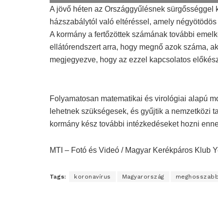
e
l
A jövő héten az Országgyűlésnek sürgősséggel ke
k
a
y
házszabálytól való eltéréssel, amely négyötödös 
A kormány a fertőzöttek számának további emelke
ellátórendszert arra, hogy megnő azok száma, aki
megjegyezve, hogy az ezzel kapcsolatos előkész
Folyamatosan matematikai és virológiai alapú m
lehetnek szükségesek, és gyűjtik a nemzetközi t
kormány kész további intézkedéseket hozni enne
MTI – Fotó és Videó / Magyar Kerékpáros Klub Y
Tags:
koronavírus
Magyarország
meghosszabb