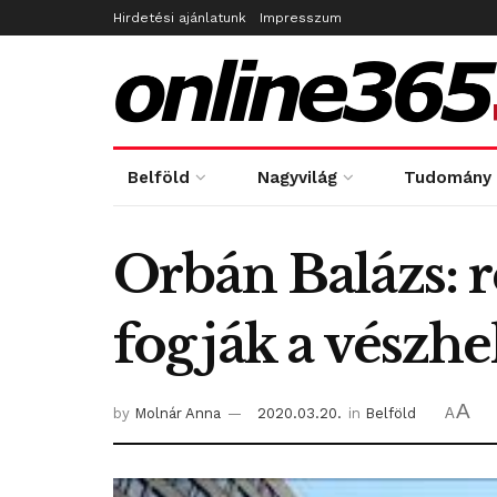
Hirdetési ajánlatunk
Impresszum
Belföld
Nagyvilág
Tudomány
Orbán Balázs: 
fogják a vészhe
A
by
Molnár Anna
2020.03.20.
in
Belföld
A