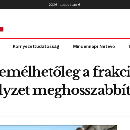
2026. augusztus 6.
Környezettudatosság
Mindennapi Netevő
remélhetőleg a frakc
lyzet meghosszabbítá