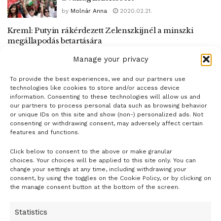
by
Molnár Anna
2020.02.21.
Kreml: Putyin rákérdezett Zelenszkijnél a minszki
megállapodás betartására
by
Hungarian Geographic
2020.02.14.
Manage your privacy
To provide the best experiences, we and our partners use
1
2
technologies like cookies to store and/or access device
information. Consenting to these technologies will allow us and
our partners to process personal data such as browsing behavior
or unique IDs on this site and show (non-) personalized ads. Not
consenting or withdrawing consent, may adversely affect certain
features and functions.
Click below to consent to the above or make granular
- H I R D E T É S -
choices. Your choices will be applied to this site only. You can
change your settings at any time, including withdrawing your
consent, by using the toggles on the Cookie Policy, or by clicking on
the manage consent button at the bottom of the screen.
Statistics