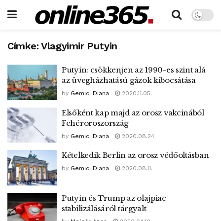
Címke:
Vlagyimir Putyin
Putyin: csökkenjen az 1990-es szint alá
az üvegházhatású gázok kibocsátása
by
Gemici Diana
2020.11.05.
Elsőként kap majd az orosz vakcinából
Fehéroroszország
by
Gemici Diana
2020.08.24.
Kételkedik Berlin az orosz védőoltásban
by
Gemici Diana
2020.08.11.
Putyin és Trump az olajpiac
stabilizálásáról tárgyalt