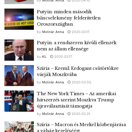
by
Molnár Anna
2020.04.10.
Putyin: minden második
bűncselekmény felderítetlen
Oroszországban
by
Molnár Anna
2020.03.17.
Putyin: a rendszeren kívüli ellenzék
nem az állam ellensége
by
KL
2020.03.17.
Szíria – Kreml: Erdogant csütörtökre
várják Moszkvába
by
Molnár Anna
2020.03.02.
The New York Times – Az amerikai
hírszerzés szerint Moszkva Trump
újraválasztását támogatja
by
Molnár Anna
2020.02.21.
Szíria – Macron és Merkel közbenjárása
a válság kezeléséért