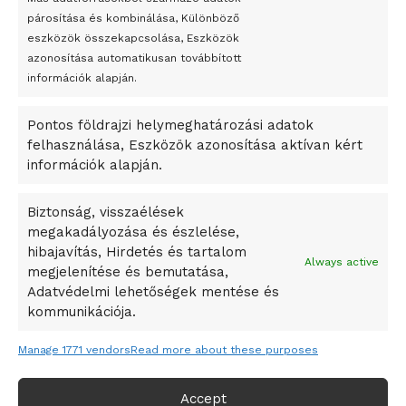
párosítása és kombinálása, Különböző
Megveszi az osztrák Wienerberger az amerikai Meridian
eszközök összekapcsolása, Eszközök
Bricket
azonosítása automatikusan továbbított
A Startup Campus egyetemi programjainak legjobbjai az
információk alapján.
okosváros és zöld energetikai ötletek lettek
Pontos földrajzi helymeghatározási adatok
A Ringo Starr új albummal jelentkezik
felhasználása, Eszközök azonosítása aktívan kért
A Vajdasági Magyar Szövetség államtitkárait kinevezték
információk alapján.
A középkori közép-ázsiai városállamok bukását nem
Dzsingisz kán hódító hadjárata okozta
Biztonság, visszaélések
megakadályozása és észlelése,
Kuramagomedov ötödik, Muszukajev elődöntős – Birkózó
hibajavítás, Hirdetés és tartalom
világkupa
Always active
megjelenítése és bemutatása,
Adatvédelmi lehetőségek mentése és
kommunikációja.
Manage 1771 vendors
Read more about these purposes
Accept