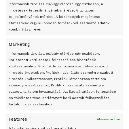
Információk tárolása és/vagy elérése egy eszközön, A
hirdetések teljesítményének mérése, A tartalom
teljesítményének mérése, A közönségek megértése
statisztikák vagy különböző forrásokból származó adatok
kombinálásai révén.
Marketing
24 óra
Információk tárolása és/vagy elérése egy eszközön,
Korlátozott körű adatok felhasználása hirdetések
Átmenetileg szünetelnek az összecsapások Bahmutnál
kiválasztásához, Profilok létrehozása személyre szabott
hirdetés érdekében, Profilok használata személyre szabott
Egy vagyonért adták el Banksy művét miután elégették.
hirdetés kiválasztásához, Profilok létrehozása tartalom
Az 1950-ben elhunyt alkotók művei szabadon
személyre szabásához, Profilok használata személyre
felhasználhatóvá válnak
szabott tartalom kiválasztásához, Szolgáltatások fejlesztése
és tökéletesítése, Korlátozott körű adatok felhasználása
Megváltoztatják a montenegrói egyházügyi törvény
tartalom kiválasztásához.
A jövő évben Csehország hatalmas hiánnyal fog gazdálkodni
Features
Always active
Peking – A visegrádi országok zsidó kulturális örökségét
bemutató fotókiállítás nyílt
Más adatforrásokból származó adatok