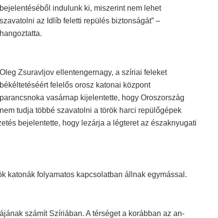
bejelentéséből indulunk ki, miszerint nem lehet
szavatolni az Idlíb feletti repülés biztonságát” –
hangoztatta.
Oleg Zsuravljov ellentengernagy, a szíriai feleket
békéltetéséért felelős orosz katonai központ
parancsnoka vasárnap kijelentette, hogy Oroszország
nem tudja többé szavatolni a török harci repülőgépek
tés bejelentette, hogy lezárja a légteret az északnyugati
rök katonák folyamatos kapcsolatban állnak egymással.
yájának számít Szíriában. A térséget a korábban az an-