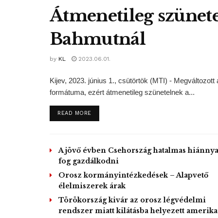
Átmenetileg szünete
Bahmutnál
by
KL
2023.06.01.
Kijev, 2023. június 1., csütörtök (MTI) - Megváltoz
formátuma, ezért átmenetileg szünetelnek a...
DETAILS
READ MORE
A jövő évben Csehország hatalmas hiánnya
fog gazdálkodni
Orosz kormányintézkedések – Alapvető
élelmiszerek árak
Törökország kivár az orosz légvédelmi
rendszer miatt kilátásba helyezett amerika