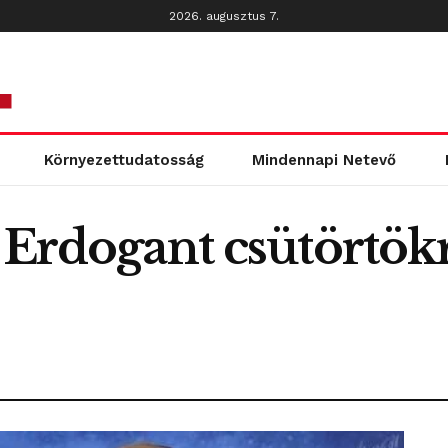
2026. augusztus 7.
Környezettudatosság
Mindennapi Netevő
 Erdogant csütörtök