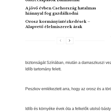
A jövő évben Csehország hatalmas
hiánnyal fog gazdálkodni
Orosz kormányintézkedések –
Alapvető élelmiszerek árak
biztonságát Szíriában, miután a damaszkuszi veze
Idlíb tartomány felett.
Peszkov emlékeztett arra, hogy az orosz és a tö
Idlíb és környéke évek óta a felkelők utolsó bást