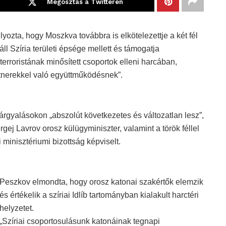
Megosztás a Twitteren
yozta, hogy Moszkva továbbra is elkötelezettje a két fél
l Szíria területi épsége mellett és támogatja
rroristának minősített csoportok elleni harcában,
artnerekkel való együttműködésnek”.
árgyalásokon „abszolút következetes és változatlan lesz”,
ergej Lavrov orosz külügyminiszter, valamint a török féllel
minisztériumi bizottság képviselt.
Peszkov elmondta, hogy orosz katonai szakértők elemzik
és értékelik a szíriai Idlíb tartományban kialakult harctéri
helyzetet.
„Szíriai csoportosulásunk katonáinak tegnapi