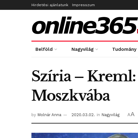
Hirdetési ajánlatunk
Impresszum
Belföld
Nagyvilág
Tudomány
Szíria – Kreml:
Moszkvába
A
by
Molnár Anna
2020.03.02.
in
Nagyvilág
A