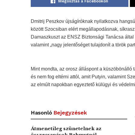
Megosztás a Facebookon
Dmitrij Peszkov újságíróknak nyilatkozva hangsúl
között Szocsiban elért megállapodásnak, síkraszál
Damaszkuszt az ENSZ Biztonsági Tanácsa által te
valamint „nagy jelentőséget tulajdonít a török p
Mint mondta, az orosz álláspont a küszöbönálló t
és nem fog eltérni attól, amit Putyin, valamint Sz
az elmúlt napokban egyeztető külügyi és védelmi 
Hasonló
Bejegyzések
Átmenetileg szünetelnek az
összecsapások Bahmutnál