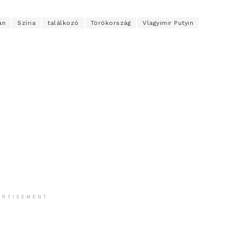
an
Szíria
találkozó
Törökország
Vlagyimir Putyin
ERTISEMENT