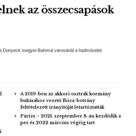
lnek az összecsapások
ott a Donyeck megyei Bahmut városánál a hadművelet
l
A 2019-ben az akkori osztrák kormány
bukásához vezető Ibiza-botrány
feltételezett irányítóját letartóztatták
Párizs – 2021. szeptember 8-án kezdődik a
per és 2022 március végéig tart
i