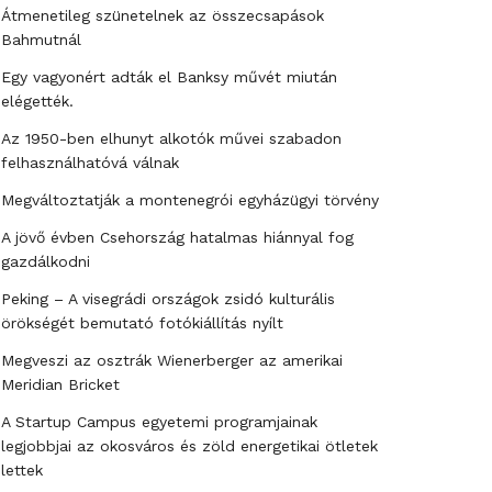
Átmenetileg szünetelnek az összecsapások
Bahmutnál
Egy vagyonért adták el Banksy művét miután
elégették.
Az 1950-ben elhunyt alkotók művei szabadon
felhasználhatóvá válnak
Megváltoztatják a montenegrói egyházügyi törvény
A jövő évben Csehország hatalmas hiánnyal fog
gazdálkodni
Peking – A visegrádi országok zsidó kulturális
örökségét bemutató fotókiállítás nyílt
Megveszi az osztrák Wienerberger az amerikai
Meridian Bricket
A Startup Campus egyetemi programjainak
legjobbjai az okosváros és zöld energetikai ötletek
lettek