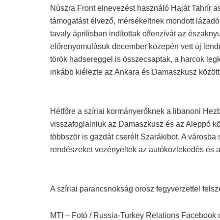
Núszra Front elnevezést használó Haját Tahrír as
támogatást élvező, mérsékeltnek mondott lázadócs
tavaly áprilisban indítottak offenzívát az északn
előrenyomulásuk december közepén vett új lendül
török hadsereggel is összecsaptak, a harcok leg
inkább kiélezte az Ankara és Damaszkusz közötti
Hétfőre a szíriai kormányerőknek a libanoni Hezbo
visszafoglalniuk az Damaszkusz és az Aleppó köz
többször is gazdát cserélt Szarákibot. A városba 
rendészeket vezényeltek az autóközlekedés és a
A szíriai parancsnokság orosz fegyverzettel felszer
MTI – Fotó / Russia-Turkey Relations Facebook 