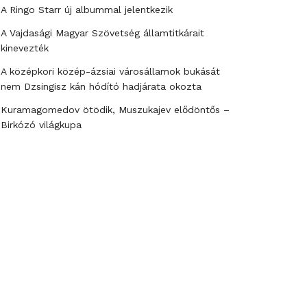
A Ringo Starr új albummal jelentkezik
A Vajdasági Magyar Szövetség államtitkárait
kinevezték
A középkori közép-ázsiai városállamok bukását
nem Dzsingisz kán hódító hadjárata okozta
Kuramagomedov ötödik, Muszukajev elődöntős –
Birkózó világkupa