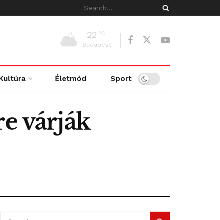
22
°C
Budapest
Kultúra
Életmód
Sport
re várják