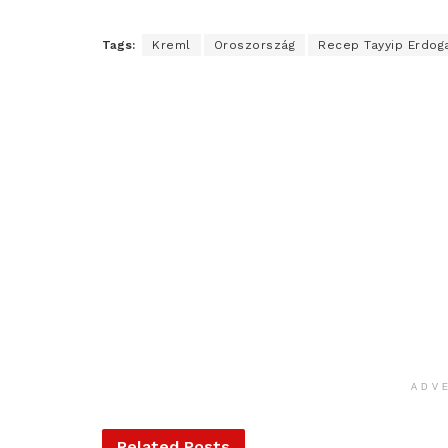
Tags:
Kreml
Oroszország
Recep Tayyip Erdog
ADV
Related
Posts