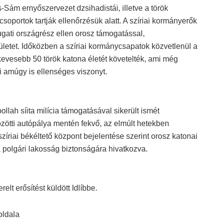
-Sám ernyőszervezet dzsihadistái, illetve a török
oportok tartják ellenőrzésük alatt. A szíriai kormányerők
yugati országrész ellen orosz támogatással,
etet. Időközben a szíriai kormánycsapatok közvetlenül a
kevesebb 50 török katona életét követelték, ami még
 amúgy is ellenséges viszonyt.
llah síita milícia támogatásával sikerült ismét
ötti autópálya mentén fekvő, az elmúlt hetekben
szíriai békéltető központ bejelentése szerint orosz katonai
 polgári lakosság biztonságára hivatkozva.
elt erősítést küldött Idlíbbe.
oldala