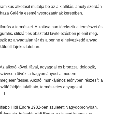
amikus alkotásit mutatja be az a kiállítás, amely szerdán
t-haza Galéria eseménysorozatának keretében.
orrás a természet. Alkotásaiban törekszik a természet és
ális, stilizált és absztrakt kivitelezésben jelenít meg.
ekszik az anyagtalan tér és a benne elhelyezkedő anyag
üldött tájékoztatóban.
Az alkotó kővel, fával, agyaggal és bronzzal dolgozik,
szívesen ötvözi a hagyományost a modern
megjelenítéssel. Alkotói munkájához előnyben részesíti a
szülőföldjén található, természetes anyagokat.
I
Ifjabb Hidi Endre 1982-ben született Nagydobronyban.
Édesapja, idősebb Hidi Endre, az ismert keramikus