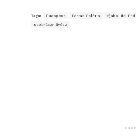
Tags:
Budapest
Forrás Galéria
Ifjabb Hidi End
szobrászművész
ADV