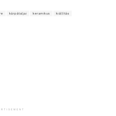
re
kárpátaljai
keramikus
kiállítás
ERTISEMENT