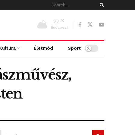
22
°C
Budapest
Kultúra
Életmód
Sport
rászművész,
sten