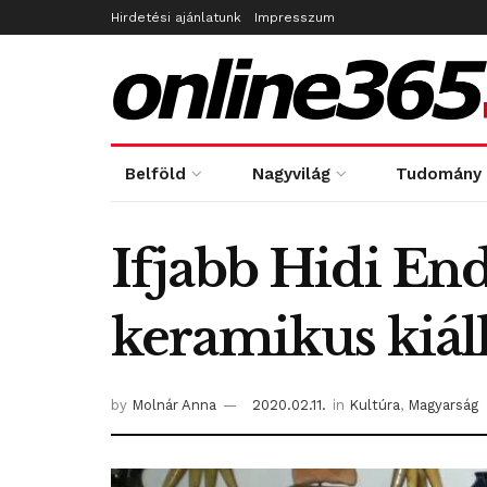
Hirdetési ajánlatunk
Impresszum
Belföld
Nagyvilág
Tudomány
Ifjabb Hidi End
keramikus kiáll
by
Molnár Anna
2020.02.11.
in
Kultúra
,
Magyarság