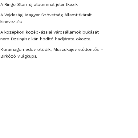
A Ringo Starr új albummal jelentkezik
A Vajdasági Magyar Szövetség államtitkárait
kinevezték
A középkori közép-ázsiai városállamok bukását
nem Dzsingisz kán hódító hadjárata okozta
Kuramagomedov ötödik, Muszukajev elődöntős –
Birkózó világkupa