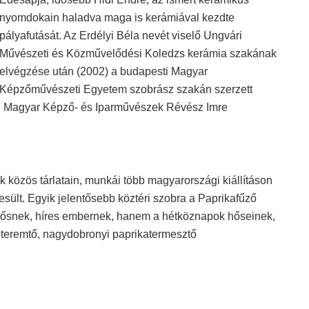
nyomdokain haladva maga is kerámiával kezdte
pályafutását. Az Erdélyi Béla nevét viselő Ungvári
Művészeti és Közművelődési Koledzs kerámia szakának
elvégzése után (2002) a budapesti Magyar
Képzőművészeti Egyetem szobrász szakán szerzett
ai Magyar Képző- és Iparművészek Révész Imre
k közös tárlatain, munkái több magyarországi kiállításon
sült. Egyik jelentősebb köztéri szobra a Paprikafűző
 hősnek, híres embernek, hanem a hétköznapok hőseinek,
teremtő, nagydobronyi paprikatermesztő