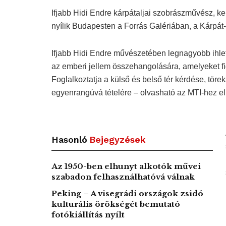
Ifjabb Hidi Endre kárpátaljai szobrászművész, ker
nyílik Budapesten a Forrás Galériában, a Kárpá
Ifjabb Hidi Endre művészetében legnagyobb ihletf
az emberi jellem összehangolására, amelyeket figur
Foglalkoztatja a külső és belső tér kérdése, tör
egyenrangúvá tételére – olvasható az MTI-hez elk
Hasonló
Bejegyzések
Az 1950-ben elhunyt alkotók művei
szabadon felhasználhatóvá válnak
Peking – A visegrádi országok zsidó
kulturális örökségét bemutató
fotókiállítás nyílt