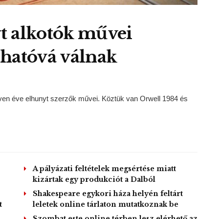
t alkotók művei
lhatóvá válnak
tven éve elhunyt szerzők művei. Köztük van Orwell 1984 és
A pályázati feltételek megsértése miatt
kizártak egy produkciót a Dalból
Shakespeare egykori háza helyén feltárt
t
leletek online tárlaton mutatkoznak be
Szombat este online térben lesz elérhető az