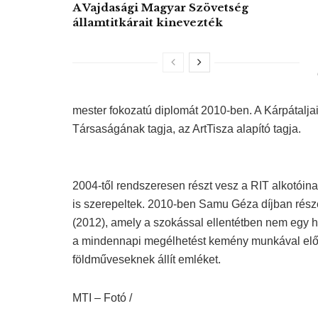
A Vajdasági Magyar Szövetség
államtitkárait kinevezték
mester fokozatú diplomát 2010-ben. A Kárpátalj
Társaságának tagja, az ArtTisza alapító tagja.
2004-től rendszeresen részt vesz a RIT alkotóina
is szerepeltek. 2010-ben Samu Géza díjban része
(2012), amely a szokással ellentétben nem egy
a mindennapi megélhetést kemény munkával elő
földműveseknek állít emléket.
MTI – Fotó /