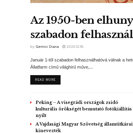
Az 1950-ben elhuny
szabadon felhaszná
by
Gemici Diana
2020.12.18.
Január 1-től szabadon felhasználhatóvá válnak a he
Állatfarm című világhírű műve,...
DETAILS
READ MORE
Peking – A visegrádi országok zsidó
kulturális örökségét bemutató fotókiállítás
nyílt
A Vajdasági Magyar Szövetség államtitkárai
kinevezték