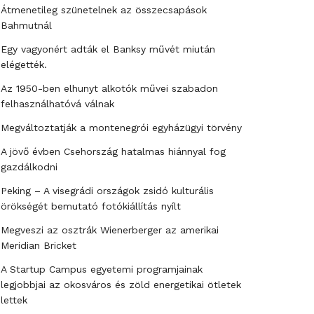
Átmenetileg szünetelnek az összecsapások
Bahmutnál
Egy vagyonért adták el Banksy művét miután
elégették.
Az 1950-ben elhunyt alkotók művei szabadon
felhasználhatóvá válnak
Megváltoztatják a montenegrói egyházügyi törvény
A jövő évben Csehország hatalmas hiánnyal fog
gazdálkodni
Peking – A visegrádi országok zsidó kulturális
örökségét bemutató fotókiállítás nyílt
Megveszi az osztrák Wienerberger az amerikai
Meridian Bricket
A Startup Campus egyetemi programjainak
legjobbjai az okosváros és zöld energetikai ötletek
lettek