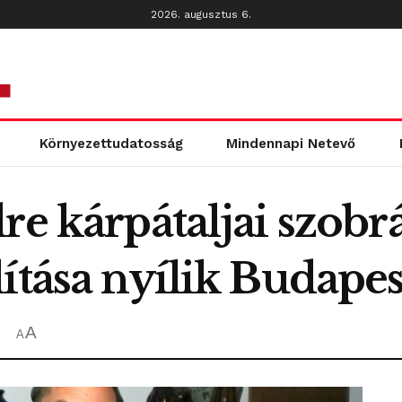
2026. augusztus 6.
Környezettudatosság
Mindennapi Netevő
re kárpátaljai szob
ítása nyílik Budape
A
A