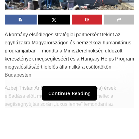
A kormány elsődleges stratégiai partnerként tekint az
egyházakra Magyarországon és nemzetközi humanitárius
programjaiban – mondta a Miniszterelnökség üldözött
keresztények megsegítéséért és a Hungary Helps Program
megvalósításáért felelős államtitkára csütörtökön
Budapesten.
Azbej Tristan Anthony Muheria nyeri (Kenya) érsek
Continue Reading
előadása előtt mondott köszöntőjében kiemelte: a
segítségnyújtás során „luxus lenne” lemondani az
együttműködésről, hiszen az egyházak kiterjedt hálózatuk,
jó helyzetfelismerésük és közösségmegtartó erejük miatt
nélkülözhetetlen pillérei a társadalomnak.
Elmondta: az egy évvel ezelőtti tényfeltáró, a