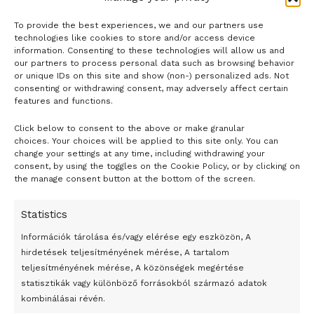
To provide the best experiences, we and our partners use
technologies like cookies to store and/or access device
information. Consenting to these technologies will allow us and
our partners to process personal data such as browsing behavior
or unique IDs on this site and show (non-) personalized ads. Not
consenting or withdrawing consent, may adversely affect certain
features and functions.
Click below to consent to the above or make granular
- H I R D E T É S -
choices. Your choices will be applied to this site only. You can
change your settings at any time, including withdrawing your
consent, by using the toggles on the Cookie Policy, or by clicking on
the manage consent button at the bottom of the screen.
Statistics
Információk tárolása és/vagy elérése egy eszközön, A
hirdetések teljesítményének mérése, A tartalom
teljesítményének mérése, A közönségek megértése
statisztikák vagy különböző forrásokból származó adatok
kombinálásai révén.