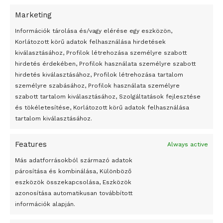
Marketing
24 óra
Információk tárolása és/vagy elérése egy eszközön,
Korlátozott körű adatok felhasználása hirdetések
Átmenetileg szünetelnek az összecsapások Bahmutnál
kiválasztásához, Profilok létrehozása személyre szabott
hirdetés érdekében, Profilok használata személyre szabott
Egy vagyonért adták el Banksy művét miután elégették.
hirdetés kiválasztásához, Profilok létrehozása tartalom
Az 1950-ben elhunyt alkotók művei szabadon
személyre szabásához, Profilok használata személyre
felhasználhatóvá válnak
szabott tartalom kiválasztásához, Szolgáltatások fejlesztése
és tökéletesítése, Korlátozott körű adatok felhasználása
Megváltoztatják a montenegrói egyházügyi törvény
tartalom kiválasztásához.
A jövő évben Csehország hatalmas hiánnyal fog gazdálkodni
Features
Always active
Peking – A visegrádi országok zsidó kulturális örökségét
bemutató fotókiállítás nyílt
Más adatforrásokból származó adatok
párosítása és kombinálása, Különböző
Megveszi az osztrák Wienerberger az amerikai Meridian
eszközök összekapcsolása, Eszközök
Bricket
azonosítása automatikusan továbbított
A Startup Campus egyetemi programjainak legjobbjai az
információk alapján.
okosváros és zöld energetikai ötletek lettek