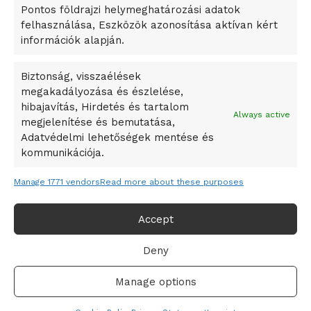
Pontos földrajzi helymeghatározási adatok
A Ringo Starr új albummal jelentkezik
felhasználása, Eszközök azonosítása aktívan kért
A Vajdasági Magyar Szövetség államtitkárait kinevezték
információk alapján.
A középkori közép-ázsiai városállamok bukását nem
Dzsingisz kán hódító hadjárata okozta
Biztonság, visszaélések
megakadályozása és észlelése,
Kuramagomedov ötödik, Muszukajev elődöntős – Birkózó
hibajavítás, Hirdetés és tartalom
világkupa
Always active
megjelenítése és bemutatása,
Adatvédelmi lehetőségek mentése és
kommunikációja.
Manage 1771 vendors
Read more about these purposes
Accept
Deny
Adatvédelmi irányelvek
Felhasználási feltételek
Manage options
© 2019-2021 online365.hu - Minden jog fenntartva!