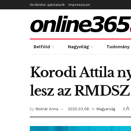
Hirdetési ajánlatunk
Impresszum
Belföld
Nagyvilág
Tudomány
Korodi Attila ny
lesz az RMDSZ p
A
by
Molnár Anna
2020.03.08.
in
Magyarság
A