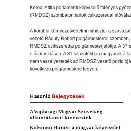
Korodi Attila parlamenti képviselő fölényes gy
(RMDSZ) szombaton tartott csíkszeredai elővála
A korábbi környezetvédelmi miniszter a szavaza
vezető Ráduly Róbert polgármesterrel szemben, í
RMDSZ csíkszeredai polgármesterjelöltje. A 37 e
előválasztáson. A 81 százalékban magyarok által
nem veszélyeztették az RMDSZ vezető pozícióját, 
következő polgármestere legyen.
Hasonló
Bejegyzések
A Vajdasági Magyar Szövetség
államtitkárait kinevezték
Kelemen Hunor: a magyar képviselet