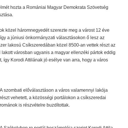
őzelmét hozta a Romániai Magyar Demokrata Szövetség
sztása.
tok közel háromnegyedét szerezte meg a várost 12 éve
gy a júniusi önkormányzati választásokon ő lesz az
zer lakosú Csíkszeredában közel 8500-an vettek részt az
 lakott városban ugyanis a magyar ellenzéki pártok eddig
így Korodi Attilának jó esélye van arra, hogy a város
A szombati előválasztáson a város valamennyi lakója
részt vehetett, a közösségi portálokon a csíkszeredai
románok is részvételre buzdítottak.
A Székelyhon.ro portál beszámolója szerint Korodi Attila