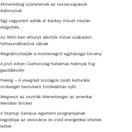
Átmenetileg szünetelnek az összecsapások
Bahmutnál
Egy vagyonért adták el Banksy művét miután
elégették.
Az 1950-ben elhunyt alkotók művei szabadon
felhasználhatóvá válnak
Megváltoztatják a montenegrói egyházügyi törvény
A jövő évben Csehország hatalmas hiánnyal fog
gazdálkodni
Peking – A visegrádi országok zsidó kulturális
örökségét bemutató fotókiállítás nyílt
Megveszi az osztrák Wienerberger az amerikai
Meridian Bricket
A Startup Campus egyetemi programjainak
legjobbjai az okosváros és zöld energetikai ötletek
lettek