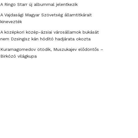
A Ringo Starr új albummal jelentkezik
A Vajdasági Magyar Szövetség államtitkárait
kinevezték
A középkori közép-ázsiai városállamok bukását
nem Dzsingisz kán hódító hadjárata okozta
Kuramagomedov ötödik, Muszukajev elődöntős –
Birkózó világkupa