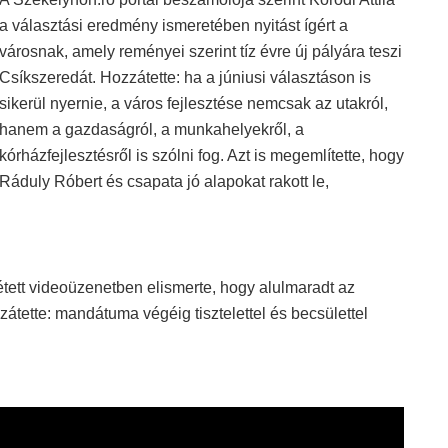
a választási eredmény ismeretében nyitást ígért a
városnak, amely reményei szerint tíz évre új pályára teszi
Csíkszeredát. Hozzátette: ha a júniusi választáson is
sikerül nyernie, a város fejlesztése nemcsak az utakról,
hanem a gazdaságról, a munkahelyekről, a
kórházfejlesztésről is szólni fog. Azt is megemlítette, hogy
Ráduly Róbert és csapata jó alapokat rakott le,
tett videoüzenetben elismerte, hogy alulmaradt az
zzátette: mandátuma végéig tisztelettel és becsülettel