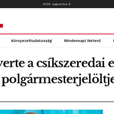
2026. augusztus 8.
Környezettudatosság
Mindennapi Netevő
erte a csíkszeredai e
olgármesterjelöltje