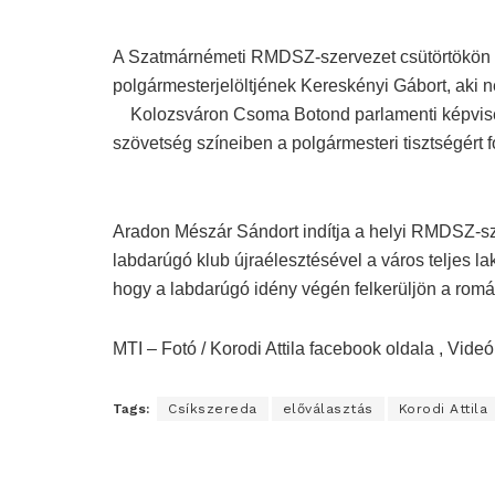
A Szatmárnémeti RMDSZ-szervezet csütörtökön 
polgármesterjelöltjének Kereskényi Gábort, aki né
Kolozsváron Csoma Botond parlamenti képviselő
szövetség színeiben a polgármesteri tisztségért 
Aradon Mészár Sándort indítja a helyi RMDSZ-sz
labdarúgó klub újraélesztésével a város teljes la
hogy a labdarúgó idény végén felkerüljön a romá
MTI – Fotó / Korodi Attila facebook oldala , Vi
Tags:
Csíkszereda
előválasztás
Korodi Attila