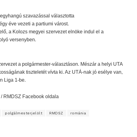
e
e
i
M
F
m
u
u
e
t
l
egyhangú szavazással választotta
e
l
gy éve vezeti a partiumi várost.
s
c
, a Kolozs megyei szervezet elnöke indul el a
r
e
folyó versenyben.
e
n
ervezet a polgármester-választáson. Mészár a helyi UTA
kosságának tiszteletét vívta ki. Az UTÁ-nak jó esélye van,
n Liga 1-be.
deó / RMDSZ Facebook oldala
polgálmesterjelölt
RMDSZ
románia