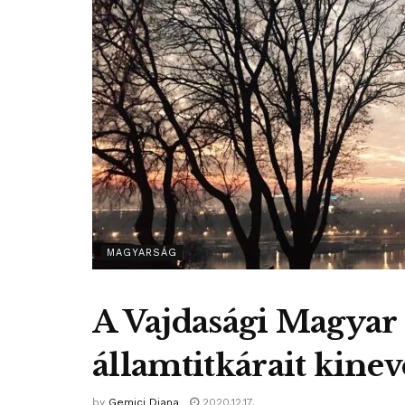
MAGYARSÁG
A Vajdasági Magyar
államtitkárait kinev
by
Gemici Diana
2020.12.17.