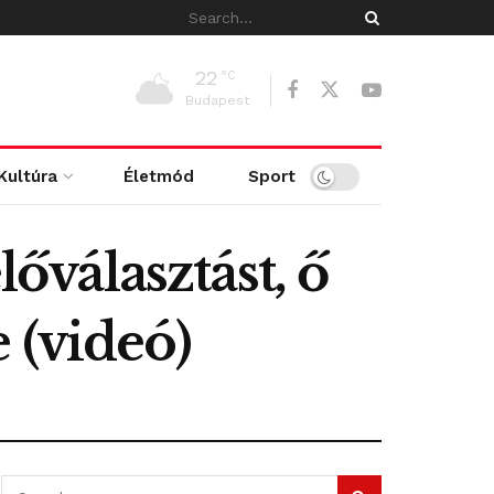
22
°C
Budapest
Kultúra
Életmód
Sport
lőválasztást, ő
 (videó)