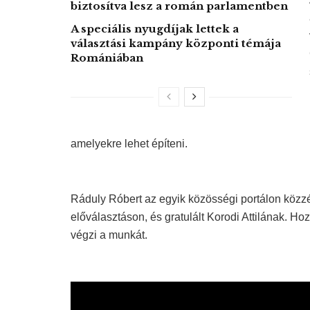
biztosítva lesz a román parlamentben
A speciális nyugdíjak lettek a
választási kampány központi témája
Romániában
amelyekre lehet építeni.
Ráduly Róbert az egyik közösségi portálon közzé
előválasztáson, és gratulált Korodi Attilának. Ho
végzi a munkát.