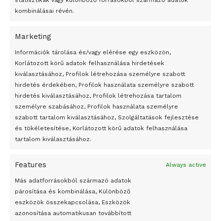
statisztikák vagy különböző forrásokból származó adatok
milliárd eurós garanciát szavatol bankhitelek formájában a
kombinálásai révén.
kis- és középvállalkozásoknak, valamint egy támogatási
alapot hoz létre a kényszerszabadságon lévők
Marketing
munkanélküli-segélyének kifizetésére.
24 óra
Információk tárolása és/vagy elérése egy eszközön,
Korlátozott körű adatok felhasználása hirdetések
Átmenetileg szünetelnek az összecsapások Bahmutnál
A nemzetgyűlés egyébként csökkentett létszámmal
kiválasztásához, Profilok létrehozása személyre szabott
hirdetés érdekében, Profilok használata személyre szabott
dolgozik, miután a képviselők közül legalább 18-an, az
Egy vagyonért adták el Banksy művét miután elégették.
hirdetés kiválasztásához, Profilok létrehozása tartalom
alkalmazottak közül pedig 8-an fertőzöttek, s 2 szenátornak
Az 1950-ben elhunyt alkotók művei szabadon
személyre szabásához, Profilok használata személyre
is pozitívnak bizonyult a koronavírustesztje.
felhasználhatóvá válnak
szabott tartalom kiválasztásához, Szolgáltatások fejlesztése
és tökéletesítése, Korlátozott körű adatok felhasználása
MTI – Fotó / Lalsace.fr Facebook oldala
Megváltoztatják a montenegrói egyházügyi törvény
tartalom kiválasztásához.
A jövő évben Csehország hatalmas hiánnyal fog gazdálkodni
Tags:
Franciaország
halottak száma
koronavírus
Features
Always active
Peking – A visegrádi országok zsidó kulturális örökségét
bemutató fotókiállítás nyílt
Más adatforrásokból származó adatok
párosítása és kombinálása, Különböző
Megveszi az osztrák Wienerberger az amerikai Meridian
eszközök összekapcsolása, Eszközök
Bricket
azonosítása automatikusan továbbított