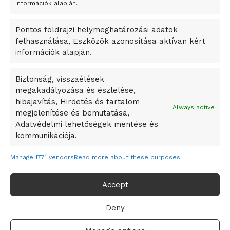
A Startup Campus egyetemi programjainak legjobbjai az
információk alapján.
okosváros és zöld energetikai ötletek lettek
Pontos földrajzi helymeghatározási adatok
A Ringo Starr új albummal jelentkezik
felhasználása, Eszközök azonosítása aktívan kért
A Vajdasági Magyar Szövetség államtitkárait kinevezték
információk alapján.
A középkori közép-ázsiai városállamok bukását nem
Dzsingisz kán hódító hadjárata okozta
Biztonság, visszaélések
megakadályozása és észlelése,
Kuramagomedov ötödik, Muszukajev elődöntős – Birkózó
hibajavítás, Hirdetés és tartalom
világkupa
Always active
megjelenítése és bemutatása,
Adatvédelmi lehetőségek mentése és
kommunikációja.
Manage 1771 vendors
Read more about these purposes
Accept
Deny
Adatvédelmi irányelvek
Felhasználási feltételek