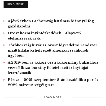
egyikük elkapja a vírust, a többiek 75 százaléka
DETAILS
READ MORE
megfertőződik, és a halálozási ráta 20-30 százalékos lesz.
„Számukra már nincs hely a kórházakban, túlságosan
legyengültek. Előnyben részesítjük, és ez teljesen érthető,
A jövő évben Csehország hatalmas hiánnyal fog
az olyan embereket, akiknek nagyobb esélyük van
gazdálkodni
meggyógyulni” – mondta Gael Durel, a betegek
Orosz kormányintézkedések – Alapvető
elhelyezéséért felelős orvosok egyesületének elnöke az
élelmiszerek árak
RTL kereskedelmi rádióban. Ez helyzet emlékeztet arra,
Törökország kivár az orosz légvédelmi rendszer
ami Olaszországban gyakorlattá vált az elmúlt két hétben.
miatt kilátásba helyezett amerikai szankciók
ügyében
A 2019-ben az akkori osztrák kormány bukásához
A kijárások korlátozásának ellenőrzésére az utcákra
vezető Ibiza-botrány feltételezett irányítóját
vezényelt 100 ezer rendőr és csendőr 24 óra alatt 70 ezer
letartóztatták
embert igazoltatott, és 4095 esetben szabott ki 135 eurós
Párizs – 2021. szeptember 8-án kezdődik a per és
(mintegy 46 ezer forintos) bírságot azokra, akik nem
2022 március végéig tart
indokolt esetben, vagy igazolás nélkül hagyták el a
lakhelyüket.
LOAD MORE