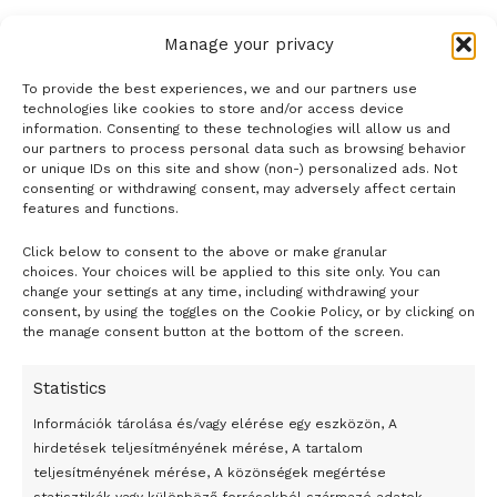
Mulhouse-i kórház parkolójában, a fertőzöttek egy részét
pedig katonai repülőgépekkel a dél-franciaországi Toulon
Manage your privacy
és Marseille katonai kórházaiba szállították át.
To provide the best experiences, we and our partners use
technologies like cookies to store and/or access device
information. Consenting to these technologies will allow us and
Édouard Philippe miniszterelnök a szerdai kormányülés
our partners to process personal data such as browsing behavior
után bejelentette, hogy a kabinet előkészítette az
or unique IDs on this site and show (non-) personalized ads. Not
consenting or withdrawing consent, may adversely affect certain
egészségügyi rendkívüli állapotról szóló törvénytervezetet,
features and functions.
amelyet csütörtök délután terjesztenek be a parlament elé.
A szöveg a rendkívüli állapotról szóló 1955-ös törvény
Click below to consent to the above or make granular
- H I R D E T É S -
choices. Your choices will be applied to this site only. You can
alapján készült, de célja a miniszterelnök szerint „nem az
change your settings at any time, including withdrawing your
egyéni szabadságjogok szűkítése, hanem a
consent, by using the toggles on the Cookie Policy, or by clicking on
the manage consent button at the bottom of the screen.
járványhelyzettel szembeni általános intézkedések
törvényi kereteinek megteremtése”.
Statistics
Információk tárolása és/vagy elérése egy eszközön, A
Csütörtökön kerül a két ház elé az idei költségvetést
hirdetések teljesítményének mérése, A tartalom
módosító törvényjavaslat is, amelyben az állam 300
teljesítményének mérése, A közönségek megértése