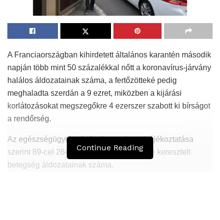
A Franciaországban kihirdetett általános karantén második
napján több mint 50 százalékkal nőtt a koronavírus-járvány
halálos áldozatainak száma, a fertőzötteké pedig
meghaladta szerdán a 9 ezret, miközben a kijárási
korlátozásokat megszegőkre 4 ezerszer szabott ki bírságot
a rendőrség.
Az egészségügyi hatóságok szerda esti tájékoztatása
Continue Reading
szerint 89-cel 264-re nőtt a Covid-19 névre keresztelt
betegség áldozatainak száma.
Hasonló
Bejegyzések