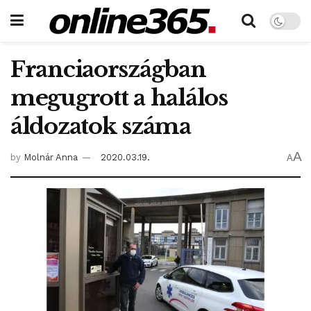
Franciaországban
megugrott a halálos
áldozatok száma
A
by
Molnár Anna
2020.03.19.
A