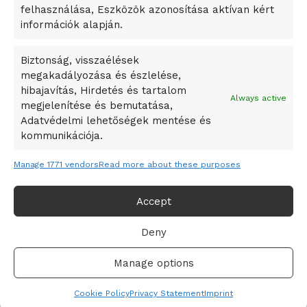
felhasználása, Eszközök azonosítása aktívan kért
A Vajdasági Magyar Szövetség államtitkárait kinevezték
információk alapján.
A középkori közép-ázsiai városállamok bukását nem
Dzsingisz kán hódító hadjárata okozta
Biztonság, visszaélések
megakadályozása és észlelése,
Kuramagomedov ötödik, Muszukajev elődöntős – Birkózó
hibajavítás, Hirdetés és tartalom
világkupa
Always active
megjelenítése és bemutatása,
Adatvédelmi lehetőségek mentése és
kommunikációja.
Manage 1771 vendors
Read more about these purposes
Accept
Deny
Adatvédelmi irányelvek
Felhasználási feltételek
Manage options
© 2019-2021 online365.hu - Minden jog fenntartva!
Cookie Policy
Privacy Statement
Imprint