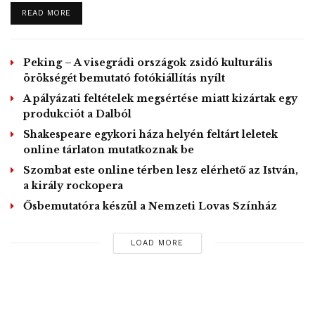
a
https://www.facebook.com/dekult.nemzeti.osszetartozas/
l
DETAILS
READ MORE
inken keresztül.
Peking – A visegrádi országok zsidó kulturális
A DekulT Facebook-oldalon Debrecennel és a régióval
örökségét bemutató fotókiállítás nyílt
kapcsolatos képeket, videókat, írásokat tesznek közzé,
A pályázati feltételek megsértése miatt kizártak egy
emellett várják a város, valamint a határon inneni és túli
produkciót a Dalból
települések lakosságának aktivitását a témához szorosan
Shakespeare egykori háza helyén feltárt leletek
kapcsolódó tartalmak megosztásával – zárul a debreceni
online tárlaton mutatkoznak be
városháza közleménye.
Szombat este online térben lesz elérhető az István,
a király rockopera
MTI – Fotó / DeKulT Facebook oldala
Ősbemutatóra készül a Nemzeti Lovas Színház
Tags:
Debrecen
Facebook-oldal
Kultúra
LOAD MORE