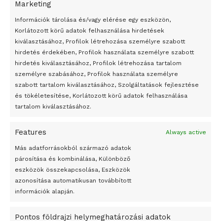
Marketing
24 óra
Információk tárolása és/vagy elérése egy eszközön,
Korlátozott körű adatok felhasználása hirdetések
Átmenetileg szünetelnek az összecsapások Bahmutnál
kiválasztásához, Profilok létrehozása személyre szabott
hirdetés érdekében, Profilok használata személyre szabott
Egy vagyonért adták el Banksy művét miután elégették.
hirdetés kiválasztásához, Profilok létrehozása tartalom
Az 1950-ben elhunyt alkotók művei szabadon
személyre szabásához, Profilok használata személyre
felhasználhatóvá válnak
szabott tartalom kiválasztásához, Szolgáltatások fejlesztése
és tökéletesítése, Korlátozott körű adatok felhasználása
Megváltoztatják a montenegrói egyházügyi törvény
tartalom kiválasztásához.
A jövő évben Csehország hatalmas hiánnyal fog gazdálkodni
Features
Always active
Peking – A visegrádi országok zsidó kulturális örökségét
bemutató fotókiállítás nyílt
Más adatforrásokból származó adatok
párosítása és kombinálása, Különböző
Megveszi az osztrák Wienerberger az amerikai Meridian
eszközök összekapcsolása, Eszközök
Bricket
azonosítása automatikusan továbbított
A Startup Campus egyetemi programjainak legjobbjai az
információk alapján.
okosváros és zöld energetikai ötletek lettek
Pontos földrajzi helymeghatározási adatok
A Ringo Starr új albummal jelentkezik