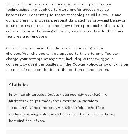
To provide the best experiences, we and our partners use
technologies like cookies to store and/or access device
information. Consenting to these technologies will allow us and
our partners to process personal data such as browsing behavior
or unique IDs on this site and show (non-) personalized ads. Not
consenting or withdrawing consent, may adversely affect certain
features and functions.
Click below to consent to the above or make granular
- H I R D E T É S -
choices. Your choices will be applied to this site only. You can
change your settings at any time, including withdrawing your
consent, by using the toggles on the Cookie Policy, or by clicking on
the manage consent button at the bottom of the screen.
Statistics
Információk tárolása és/vagy elérése egy eszközön, A
hirdetések teljesítményének mérése, A tartalom
teljesítményének mérése, A közönségek megértése
statisztikák vagy különböző forrásokból származó adatok
kombinálásai révén.