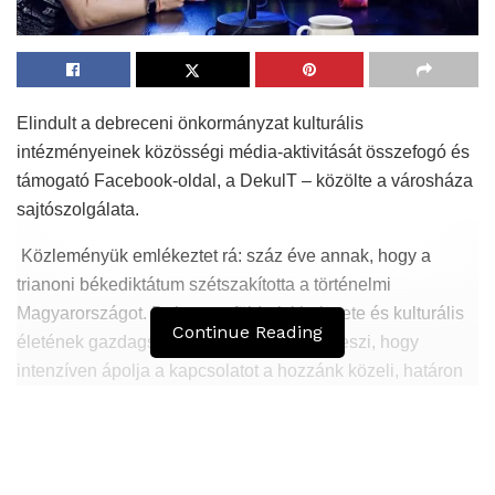
Elindult a debreceni önkormányzat kulturális
intézményeinek közösségi média-aktivitását összefogó és
támogató Facebook-oldal, a DekulT – közölte a városháza
sajtószolgálata.
Közleményük emlékeztet rá: száz éve annak, hogy a
trianoni békediktátum szétszakította a történelmi
Magyarországot. Debrecen földrajzi helyzete és kulturális
Continue Reading
életének gazdagsága azonban lehetővé teszi, hogy
intenzíven ápolja a kapcsolatot a hozzánk közeli, határon
túli magyar településekkel.
Hasonló
Bejegyzések