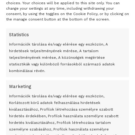
choices. Your choices will be applied to this site only. You can
change your settings at any time, including withdrawing your
consent, by using the toggles on the Cookie Policy, or by clicking on
the manage consent button at the bottom of the screen.
Statistics
Információk tárolása és/vagy elérése egy eszközön, A
hirdetések teljesítményének mérése, A tartalom
teljesítményének mérése, A közönségek megértése
statisztikák vagy különböző forrásokból származó adatok
kombinálásai révén.
Marketing
24 óra
Információk tárolása és/vagy elérése egy eszközön,
Korlátozott körű adatok felhasználása hirdetések
Átmenetileg szünetelnek az összecsapások Bahmutnál
kiválasztásához, Profilok létrehozása személyre szabott
hirdetés érdekében, Profilok használata személyre szabott
Egy vagyonért adták el Banksy művét miután elégették.
hirdetés kiválasztásához, Profilok létrehozása tartalom
Az 1950-ben elhunyt alkotók művei szabadon
személyre szabásához, Profilok használata személyre