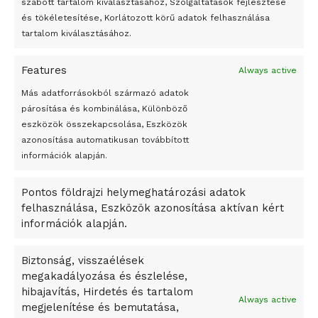
felhasználhatóvá válnak
szabott tartalom kiválasztásához, Szolgáltatások fejlesztése
és tökéletesítése, Korlátozott körű adatok felhasználása
Megváltoztatják a montenegrói egyházügyi törvény
tartalom kiválasztásához.
A jövő évben Csehország hatalmas hiánnyal fog gazdálkodni
Features
Always active
Peking – A visegrádi országok zsidó kulturális örökségét
bemutató fotókiállítás nyílt
Más adatforrásokból származó adatok
párosítása és kombinálása, Különböző
Megveszi az osztrák Wienerberger az amerikai Meridian
eszközök összekapcsolása, Eszközök
Bricket
azonosítása automatikusan továbbított
A Startup Campus egyetemi programjainak legjobbjai az
információk alapján.
okosváros és zöld energetikai ötletek lettek
Pontos földrajzi helymeghatározási adatok
A Ringo Starr új albummal jelentkezik
felhasználása, Eszközök azonosítása aktívan kért
A Vajdasági Magyar Szövetség államtitkárait kinevezték
információk alapján.
A középkori közép-ázsiai városállamok bukását nem
Dzsingisz kán hódító hadjárata okozta
Biztonság, visszaélések
megakadályozása és észlelése,
Kuramagomedov ötödik, Muszukajev elődöntős – Birkózó
hibajavítás, Hirdetés és tartalom
világkupa
Always active
megjelenítése és bemutatása,