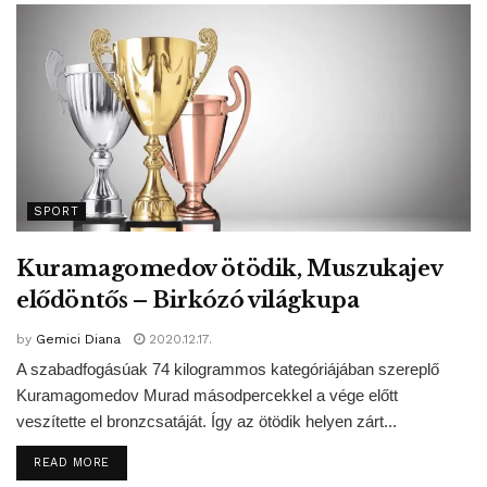
Tags:
átigazolás
FC Barcelona
Ousmane Dembélé
Spanyolország
SPORT
Kuramagomedov ötödik, Muszukajev
elődöntős – Birkózó világkupa
by
Gemici Diana
2020.12.17.
A szabadfogásúak 74 kilogrammos kategóriájában szereplő
Kuramagomedov Murad másodpercekkel a vége előtt
veszítette el bronzcsatáját. Így az ötödik helyen zárt...
DETAILS
READ MORE