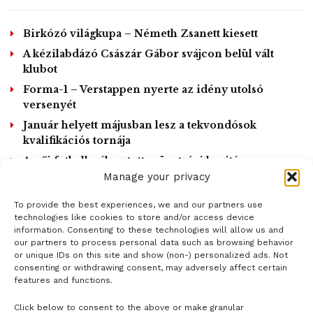
Birkózó világkupa – Németh Zsanett kiesett
A kézilabdázó Császár Gábor svájcon belül vált
klubot
Forma-1 – Verstappen nyerte az idény utolsó
versenyét
Január helyett májusban lesz a tekvondósok
kvalifikációs tornája
A női futball-válogatott szövetségi kapitánya
lemondott
Manage your privacy
To provide the best experiences, we and our partners use
LOAD MORE
technologies like cookies to store and/or access device
information. Consenting to these technologies will allow us and
our partners to process personal data such as browsing behavior
or unique IDs on this site and show (non-) personalized ads. Not
consenting or withdrawing consent, may adversely affect certain
features and functions.
Click below to consent to the above or make granular
- H I R D E T É S -