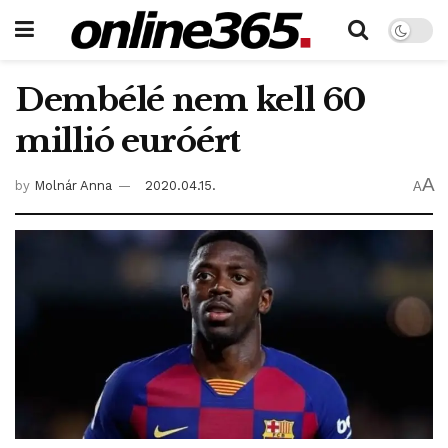
Dembélé nem kell 60
millió euróért
A
by
Molnár Anna
2020.04.15.
A