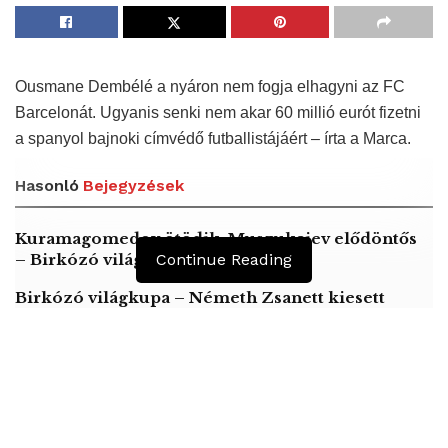
Ousmane Dembélé a nyáron nem fogja elhagyni az FC
Barcelonát. Ugyanis senki nem akar 60 millió eurót fizetni
a spanyol bajnoki címvédő futballistájáért – írta a Marca.
Hasonló
Bejegyzések
Kuramagomedov ötödik, Muszukajev elődöntős
– Birkózó világkupa
Continue Reading
Birkózó világkupa – Németh Zsanett kiesett
A kézilabdázó Császár Gábor svájcon belül vált
klubot