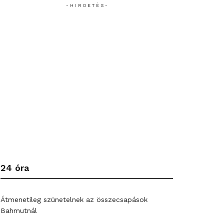
- H I R D E T É S -
24 óra
Átmenetileg szünetelnek az összecsapások
Bahmutnál