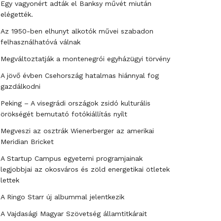
Egy vagyonért adták el Banksy művét miután
elégették.
Az 1950-ben elhunyt alkotók művei szabadon
felhasználhatóvá válnak
Megváltoztatják a montenegrói egyházügyi törvény
A jövő évben Csehország hatalmas hiánnyal fog
gazdálkodni
Peking – A visegrádi országok zsidó kulturális
örökségét bemutató fotókiállítás nyílt
Megveszi az osztrák Wienerberger az amerikai
Meridian Bricket
A Startup Campus egyetemi programjainak
legjobbjai az okosváros és zöld energetikai ötletek
lettek
A Ringo Starr új albummal jelentkezik
A Vajdasági Magyar Szövetség államtitkárait