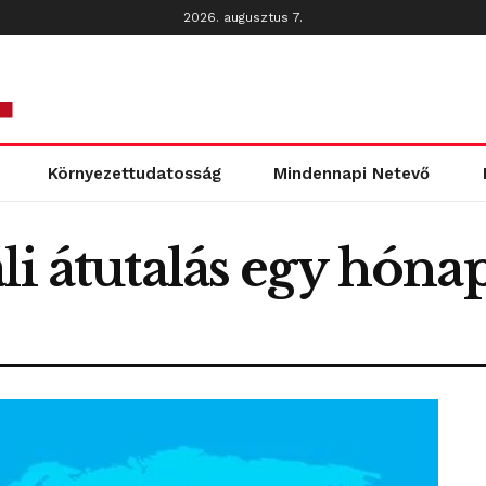
2026. augusztus 7.
Környezettudatosság
Mindennapi Netevő
i átutalás egy hónap