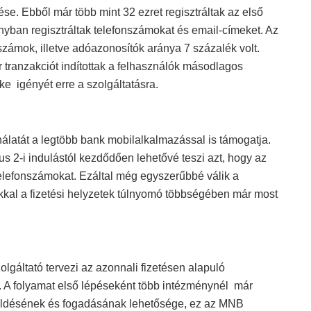
. Ebből már több mint 32 ezret regisztráltak az első
nyban regisztráltak telefonszámokat és email-címeket. Az
zámok, illetve adóazonosítók aránya 7 százalék volt.
 tranzakciót indítottak a felhasználók másodlagos
ke igényét erre a szolgáltatásra.
álatát a legtöbb bank mobilalkalmazással is támogatja.
us 2-i indulástól kezdődően lehetővé teszi azt, hogy az
telefonszámokat. Ezáltal még egyszerűbbé válik a
kal a fizetési helyzetek túlnyomó többségében már most
gáltató tervezi az azonnali fizetésen alapuló
t. A folyamat első lépéseként több intézménynél már
k küldésének és fogadásának lehetősége, ez az MNB