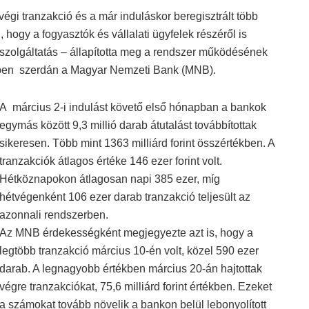
tvégi tranzakció és a már induláskor beregisztrált több
 hogy a fogyasztók és vállalati ügyfelek részéről is
ési szolgáltatás – állapította meg a rendszer működésének
sében szerdán a Magyar Nemzeti Bank (MNB).
A március 2-i indulást követő első hónapban a bankok
egymás között 9,3 millió darab átutalást továbbítottak
sikeresen. Több mint 1363 milliárd forint összértékben. A
tranzakciók átlagos értéke 146 ezer forint volt.
Hétköznapokon átlagosan napi 385 ezer, míg
hétvégenként 106 ezer darab tranzakció teljesült az
azonnali rendszerben.
Az MNB érdekességként megjegyezte azt is, hogy a
legtöbb tranzakció március 10-én volt, közel 590 ezer
darab. A legnagyobb értékben március 20-án hajtottak
végre tranzakciókat, 75,6 milliárd forint értékben. Ezeket
a számokat tovább növelik a bankon belül lebonyolított