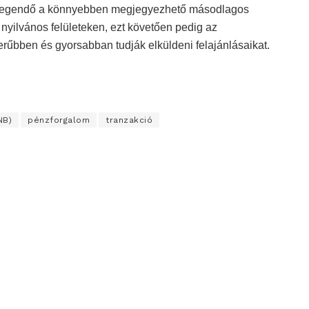
 elegendő a könnyebben megjegyezhető másodlagos
 nyilvános felületeken, ezt követően pedig az
bben és gyorsabban tudják elküldeni felajánlásaikat.
NB)
pénzforgalom
tranzakció