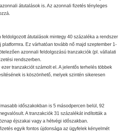
azonnali átutalások is. Az azonnali fizetés tényleges
hozzá.
feldolgozott átutalások mintegy 40 százaléka a rendszer
j platformra. Ez várhatóan tovább nő majd szeptember 1-
telezően azonnali feldolgozású tranzakciók (pl. vállalati
fizetési rendszerben.
er tranzakciót számolt el. A jelentős terhelés többek
jesítésének is köszönhető, melyek szintén sikeresen
almasabb időszakokban is 5 másodpercen belül, 92
gvalósult. A tranzakciók 31 százalékát indították a
öznap éjszakai vagy a hétvégi időszakban.
fizetés egyik fontos újdonsága az ügyfelek kényelmét