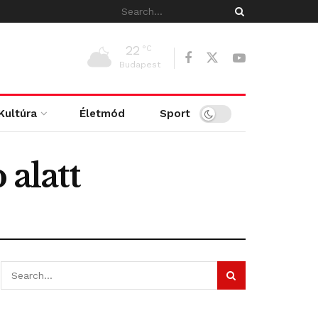
22
°C
Budapest
Kultúra
Életmód
Sport
 alatt