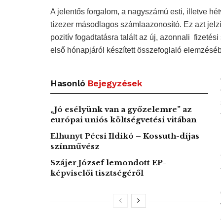
A jelentős forgalom, a nagyszámú esti, illetve hé
tízezer másodlagos számlaazonosító. Ez azt jelzi,
pozitív fogadtatásra talált az új, azonnali fizet
első hónapjáról készített összefoglaló elemzé
Hasonló
Bejegyzések
„Jó esélyünk van a győzelemre” az
európai uniós költségvetési vitában
Elhunyt Pécsi Ildikó – Kossuth-díjas
színművész
Szájer József lemondott EP-
képviselői tisztségéről