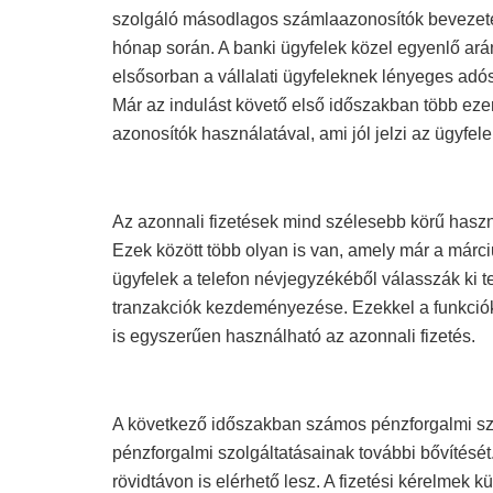
szolgáló másodlagos számlaazonosítók bevezetése
hónap során. A banki ügyfelek közel egyenlő ará
elsősorban a vállalati ügyfeleknek lényeges adós
Már az indulást követő első időszakban több ezer
azonosítók használatával, ami jól jelzi az ügyfele
Az azonnali fizetések mind szélesebb körű haszn
Ezek között több olyan is van, amely már a márci
ügyfelek a telefon névjegyzékéből válasszák ki 
tranzakciók kezdeményezése. Ezekkel a funkciók
is egyszerűen használható az azonnali fizetés.
A következő időszakban számos pénzforgalmi szol
pénzforgalmi szolgáltatásainak további bővítésé
rövidtávon is elérhető lesz. A fizetési kérelme