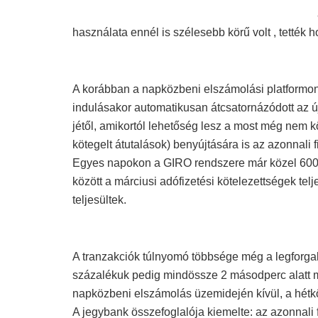
használata ennél is szélesebb körű volt , tették 
A korábban a napközbeni elszámolási platformon 
indulásakor automatikusan átcsatornázódott az ú
jétől, amikortól lehetőség lesz a most még nem kö
kötegelt átutalások) benyújtására is az azonnali 
Egyes napokon a GIRO rendszere már közel 600 ez
között a márciusi adófizetési kötelezettségek tel
teljesültek.
A tranzakciók túlnyomó többsége még a legforg
százalékuk pedig mindössze 2 másodperc alatt me
napközbeni elszámolás üzemidején kívül, a hétk
A jegybank összefoglalója kiemelte: az azonnali 