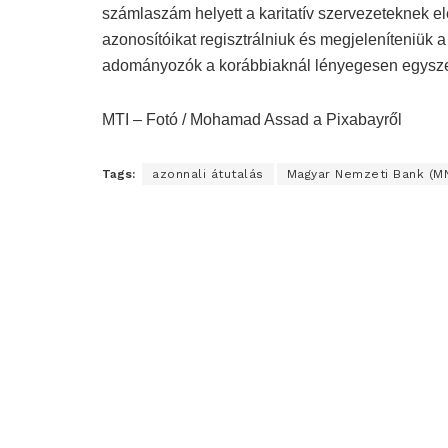
számlaszám helyett a karitatív szervezeteknek
azonosítóikat regisztrálniuk és megjeleníteniük a
adományozók a korábbiaknál lényegesen egyszerű
MTI – Fotó / Mohamad Assad a Pixabayről
Tags:
azonnali átutalás
Magyar Nemzeti Bank (M