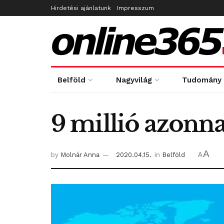
Hirdetési ajánlatunk
Impresszum
Belföld
Nagyvilág
Tudomány
9 millió azonnal
A
by
Molnár Anna
2020.04.15.
in
Belföld
A