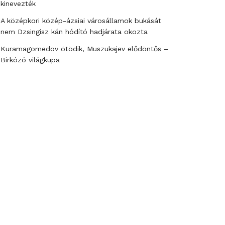
kinevezték
A középkori közép-ázsiai városállamok bukását
nem Dzsingisz kán hódító hadjárata okozta
Kuramagomedov ötödik, Muszukajev elődöntős –
Birkózó világkupa