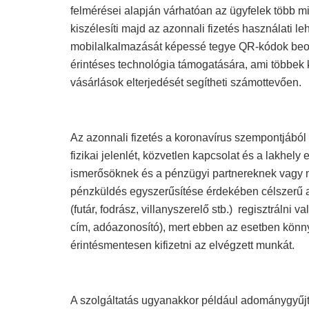
felmérései alapján várhatóan az ügyfelek több m
kiszélesíti majd az azonnali fizetés használati l
mobilalkalmazását képessé tegye QR-kódok beol
érintéses technológia támogatására, ami többek 
vásárlások elterjedését segítheti számottevően.
Az azonnali fizetés a koronavírus szempontjából
fizikai jelenlét, közvetlen kapcsolat és a lakhely
ismerősöknek és a pénzügyi partnereknek vagy m
pénzküldés egyszerűsítése érdekében célszerű a
(futár, fodrász, villanyszerelő stb.) regisztrálni
cím, adóazonosító), mert ebben az esetben könny
érintésmentesen kifizetni az elvégzett munkát.
A szolgáltatás ugyanakkor például adománygyűjt