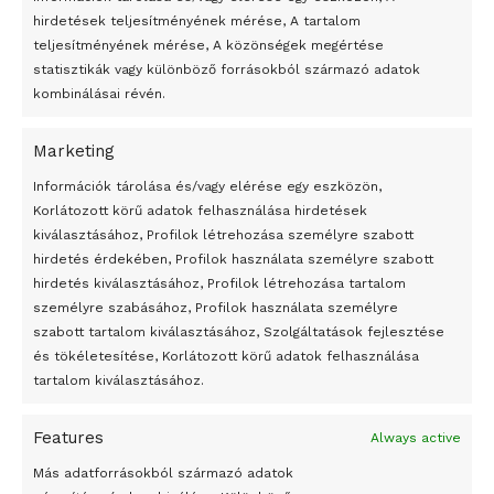
hirdetések teljesítményének mérése, A tartalom
teljesítményének mérése, A közönségek megértése
statisztikák vagy különböző forrásokból származó adatok
kombinálásai révén.
Marketing
24 óra
Információk tárolása és/vagy elérése egy eszközön,
Korlátozott körű adatok felhasználása hirdetések
Átmenetileg szünetelnek az összecsapások Bahmutnál
kiválasztásához, Profilok létrehozása személyre szabott
hirdetés érdekében, Profilok használata személyre szabott
Egy vagyonért adták el Banksy művét miután elégették.
hirdetés kiválasztásához, Profilok létrehozása tartalom
Az 1950-ben elhunyt alkotók művei szabadon
személyre szabásához, Profilok használata személyre
felhasználhatóvá válnak
szabott tartalom kiválasztásához, Szolgáltatások fejlesztése
és tökéletesítése, Korlátozott körű adatok felhasználása
Megváltoztatják a montenegrói egyházügyi törvény
tartalom kiválasztásához.
A jövő évben Csehország hatalmas hiánnyal fog gazdálkodni
Features
Always active
Peking – A visegrádi országok zsidó kulturális örökségét
bemutató fotókiállítás nyílt
Más adatforrásokból származó adatok