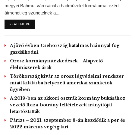
megyei Bahmut városánál a hadművelet formátuma, ezért
— Javad Zarif (@JZarif)
June 18,
átmenetileg szünetelnek a...
2020
DETAILS
READ MORE
A NAÜ két olyan létesítményben szeretne vizsgálódni, ahol
gyanúja szerint Irán a 2000-es évek elején, mielőtt titkos
atomprogramja lelepleződött, nukleáris tevékenységet
A jövő évben Csehország hatalmas hiánnyal fog
gazdálkodni
folytathatott.
Orosz kormányintézkedések – Alapvető
Irán 2015-ben írt alá megállapodást az ENSZ BT 5 állandó
élelmiszerek árak
tagjával és Németországgal, melyben a nemzetközi
Törökország kivár az orosz légvédelmi rendszer
szankciók nagy részének fokozatos feloldásáért cserébe
miatt kilátásba helyezett amerikai szankciók
vállalta nukleáris programja korlátozását. Donald Trump
ügyében
amerikai elnök azonban felrúgta ezt a megállapodást, arra
A 2019-ben az akkori osztrák kormány bukásához
vezető Ibiza-botrány feltételezett irányítóját
hivatkozva, hogy az egyezség nem akadályozza meg,
letartóztatták
hogy Irán atomfegyverre tegyen szert. Ezért Teherán is
Párizs – 2021. szeptember 8-án kezdődik a per és
bejelentette, hogy nem tartja be azokat a korlátozásokat,
2022 március végéig tart
amelyeket az egyezmény értelmében vállalt.