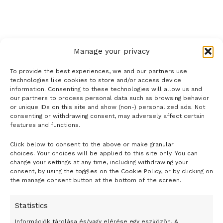
Manage your privacy
To provide the best experiences, we and our partners use
technologies like cookies to store and/or access device
information. Consenting to these technologies will allow us and
our partners to process personal data such as browsing behavior
or unique IDs on this site and show (non-) personalized ads. Not
consenting or withdrawing consent, may adversely affect certain
features and functions.
Click below to consent to the above or make granular
- H I R D E T É S -
choices. Your choices will be applied to this site only. You can
change your settings at any time, including withdrawing your
consent, by using the toggles on the Cookie Policy, or by clicking on
the manage consent button at the bottom of the screen.
Statistics
Információk tárolása és/vagy elérése egy eszközön, A