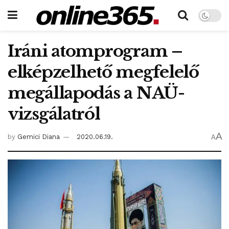
Iráni atomprogram –
elképzelhető megfelelő
megállapodás a NAÜ-
vizsgálatról
A
by
Gemici Diana
2020.06.19.
A