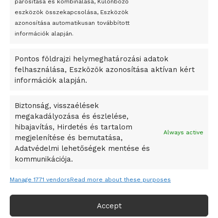
párosítása és kombinálása, Különböző
Megveszi az osztrák Wienerberger az amerikai Meridian
eszközök összekapcsolása, Eszközök
Bricket
azonosítása automatikusan továbbított
A Startup Campus egyetemi programjainak legjobbjai az
információk alapján.
okosváros és zöld energetikai ötletek lettek
Pontos földrajzi helymeghatározási adatok
A Ringo Starr új albummal jelentkezik
felhasználása, Eszközök azonosítása aktívan kért
A Vajdasági Magyar Szövetség államtitkárait kinevezték
információk alapján.
A középkori közép-ázsiai városállamok bukását nem
Dzsingisz kán hódító hadjárata okozta
Biztonság, visszaélések
megakadályozása és észlelése,
Kuramagomedov ötödik, Muszukajev elődöntős – Birkózó
hibajavítás, Hirdetés és tartalom
világkupa
Always active
megjelenítése és bemutatása,
Adatvédelmi lehetőségek mentése és
kommunikációja.
Manage 1771 vendors
Read more about these purposes
Accept