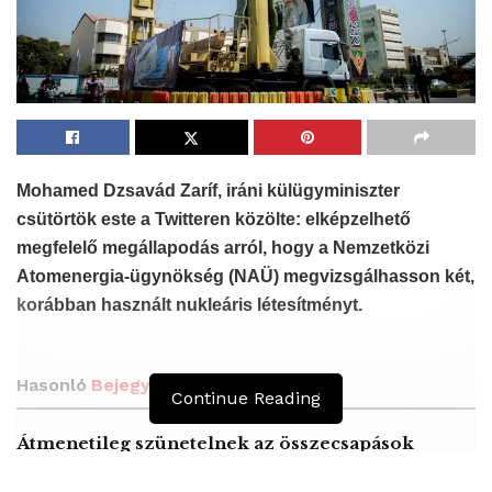
Mohamed Dzsavád Zaríf, iráni külügyminiszter
csütörtök este a Twitteren közölte: elképzelhető
megfelelő megállapodás arról, hogy a Nemzetközi
Atomenergia-ügynökség (NAÜ) megvizsgálhasson két,
korábban használt nukleáris létesítményt.
Hasonló
Bejegyzések
Continue Reading
Átmenetileg szünetelnek az összecsapások
Bahmutnál