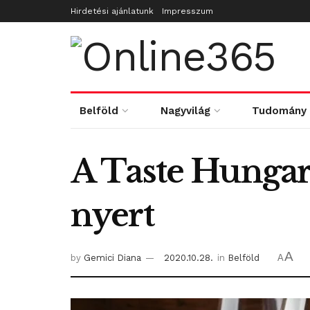
Hirdetési ajánlatunk
Impresszum
Belföld
Nagyvilág
Tudomány
A Taste Hungar
nyert
A
by
Gemici Diana
2020.10.28.
in
Belföld
A