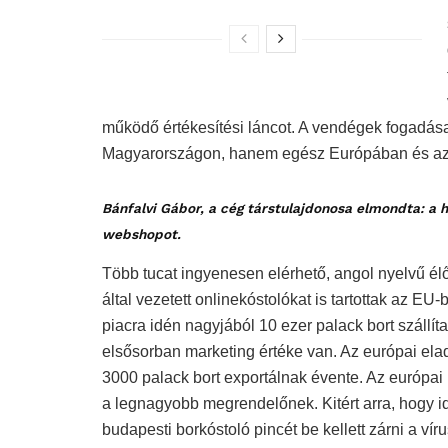
működő értékesítési láncot. A vendégek fogadása 
Magyarországon, hanem egész Európában és az 
Bánfalvi Gábor, a cég társtulajdonosa elmondta: a he
webshopot.
Több tucat ingyenesen elérhető, angol nyelvű él
által vezetett onlinekóstolókat is tartottak az EU
piacra idén nagyjából 10 ezer palack bort száll
elsősorban marketing értéke van. Az európai ela
3000 palack bort exportálnak évente. Az európai
a legnagyobb megrendelőnek. Kitért arra, hogy idé
budapesti borkóstoló pincét be kellett zárni a víru