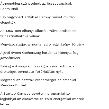
Átmenetileg szünetelnek az összecsapások
Bahmutnál
Egy vagyonért adták el Banksy művét miután
elégették.
Az 1950-ben elhunyt alkotók művei szabadon
felhasználhatóvá válnak
Megváltoztatják a montenegrói egyházügyi törvény
A jövő évben Csehország hatalmas hiánnyal fog
gazdálkodni
Peking – A visegrádi országok zsidó kulturális
örökségét bemutató fotókiállítás nyílt
Megveszi az osztrák Wienerberger az amerikai
Meridian Bricket
A Startup Campus egyetemi programjainak
legjobbjai az okosváros és zöld energetikai ötletek
lettek