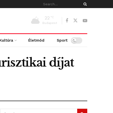
22
°C
Budapest
Kultúra
Életmód
Sport
sztikai díjat