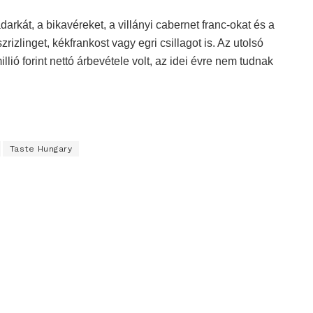
arkát, a bikavéreket, a villányi cabernet franc-okat és a
zrizlinget, kékfrankost vagy egri csillagot is. Az utolsó
ió forint nettó árbevétele volt, az idei évre nem tudnak
Taste Hungary