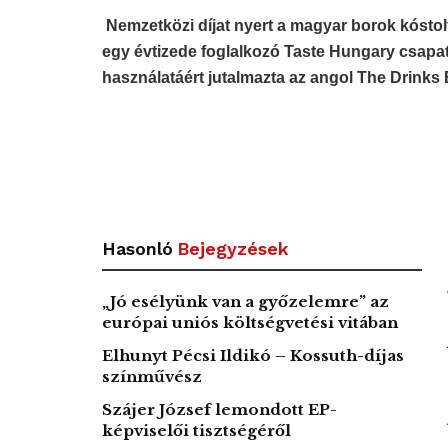
Nemzetközi díjat nyert a magyar borok kósto
egy évtizede foglalkozó Taste Hungary csapat
használatáért jutalmazta az angol The Drinks
Hasonló
Bejegyzések
„Jó esélyünk van a győzelemre” az
európai uniós költségvetési vitában
Elhunyt Pécsi Ildikó – Kossuth-díjas
színművész
Szájer József lemondott EP-
képviselői tisztségéről