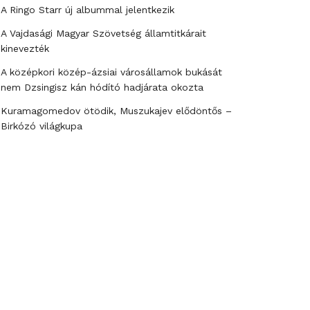
A Ringo Starr új albummal jelentkezik
A Vajdasági Magyar Szövetség államtitkárait
kinevezték
A középkori közép-ázsiai városállamok bukását
nem Dzsingisz kán hódító hadjárata okozta
Kuramagomedov ötödik, Muszukajev elődöntős –
Birkózó világkupa