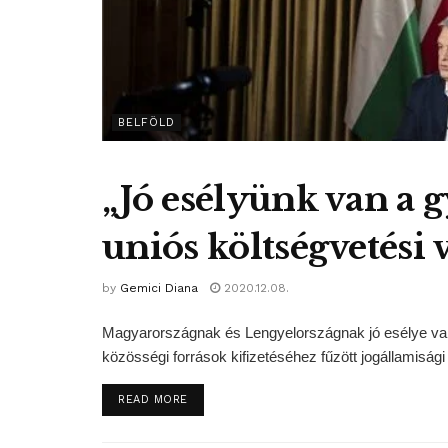
BELFÖLD
„Jó esélyünk van a 
uniós költségvetési 
by
Gemici Diana
2020.12.08.
Magyarországnak és Lengyelországnak jó esélye van 
közösségi források kifizetéséhez fűzött jogállamisági f
DETAILS
READ MORE