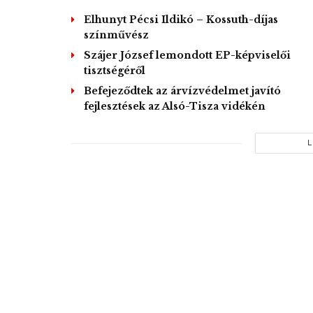
Elhunyt Pécsi Ildikó – Kossuth-díjas
színművész
Szájer József lemondott EP-képviselői
tisztségéről
Befejeződtek az árvízvédelmet javító
fejlesztések az Alsó-Tisza vidékén
L