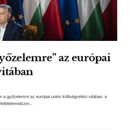
győzelemre” az európai
vitában
a győzelemre az európai uniós költségvetési vitában, a
eltételrendszer...