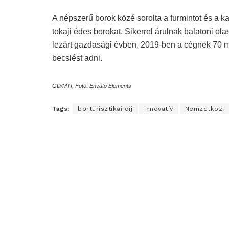
A népszerű borok közé sorolta a furmintot és a kad
tokaji édes borokat. Sikerrel árulnak balatoni olas
lezárt gazdasági évben, 2019-ben a cégnek 70 mill
becslést adni.
GD/MTI, Foto: Envato Elements
Tags:
borturisztikai díj
innovatív
Nemzetközi