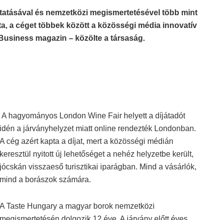
ltatásával és nemzetközi megismertetésével több mint
a, a céget többek között a közösségi média innovatív
 Business magazin – közölte a társaság.
A hagyományos London Wine Fair helyett a díjátadót
idén a járványhelyzet miatt online rendezték Londonban.
A cég azért kapta a díjat, mert a közösségi médián
keresztül nyitott új lehetőséget a nehéz helyzetbe került,
jócskán visszaeső turisztikai iparágban. Mind a vásárlók,
mind a borászok számára.
A Taste Hungary a magyar borok nemzetközi
megismertetésén dolgozik 12 éve. A járvány előtt éves