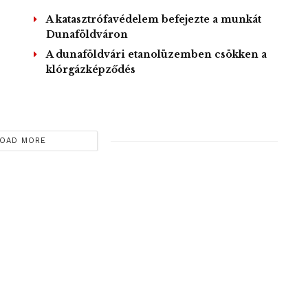
A katasztrófavédelem befejezte a munkát
Dunaföldváron
A dunaföldvári etanolüzemben csökken a
klórgázképződés
OAD MORE