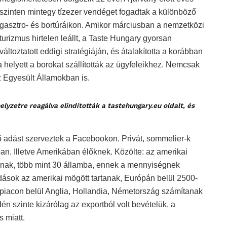
szinten mintegy tízezer vendéget fogadtak a különböző
gasztro- és bortúráikon. Amikor márciusban a nemzetközi
turizmus hirtelen leállt, a Taste Hungary gyorsan
változtatott eddigi stratégiáján, és átalakította a korábban
helyett a borokat szállították az ügyfeleikhez. Nemcsak
Egyesült Államokban is.
lyzetre reagálva elindították a tastehungary.eu oldalt, és
ő adást szerveztek a Facebookon. Privát, sommelier-k
-ban. Illetve Amerikában élőknek. Közölte: az amerikai
ítanak, több mint 30 államba, ennek a mennyiségnek
dások az amerikai mögött tartanak, Európán belül 2500-
 piacon belül Anglia, Hollandia, Németország számítanak
n szinte kizárólag az exportból volt bevételük, a
s miatt.